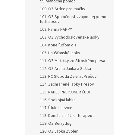
99. Vianočná pomoc
100. OZ Srdce pre mačky
101. OZ Spoločnosť vzájomnej pomoci
ľudí a psov
102. Farma HAPPY
103. OZ Východoslovenské labky
104. Kone ľuďom o.z.
105. Hnúšťanské labky
111. OZ Mačičky zo Štrbského plesa
112. OZ Archa Janka a Saška
113. RC Sloboda Zvierat Prešov
114. Zachránené labky Prešov
115. NÁDEJ PRE KONE a ĽUDÍ
116. Spokojná labka
117. Útulok Levice
118. Domáci miláčik - terapeut
119. OZ Berrydog
120. OZ Labka Zvolen