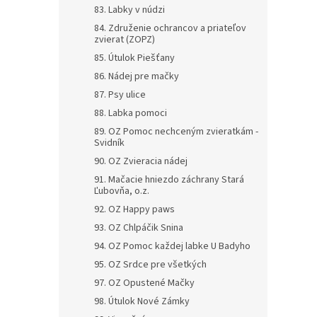
83. Labky v núdzi
84. Združenie ochrancov a priateľov
zvierat (ZOPZ)
85. Útulok Piešťany
86. Nádej pre mačky
87. Psy ulice
88. Labka pomoci
89. OZ Pomoc nechceným zvieratkám -
Svidník
90. OZ Zvieracia nádej
91. Mačacie hniezdo záchrany Stará
Ľubovňa, o.z.
92. OZ Happy paws
93. OZ Chlpáčik Snina
94. OZ Pomoc každej labke U Badyho
95. OZ Srdce pre všetkých
97. OZ Opustené Mačky
98. Útulok Nové Zámky