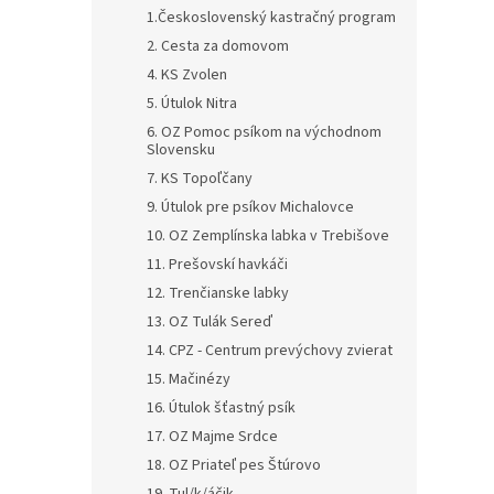
1.Československý kastračný program
2. Cesta za domovom
4. KS Zvolen
5. Útulok Nitra
6. OZ Pomoc psíkom na východnom
Slovensku
7. KS Topoľčany
9. Útulok pre psíkov Michalovce
10. OZ Zemplínska labka v Trebišove
11. Prešovskí havkáči
12. Trenčianske labky
13. OZ Tulák Sereď
14. CPZ - Centrum prevýchovy zvierat
15. Mačinézy
16. Útulok šťastný psík
17. OZ Majme Srdce
18. OZ Priateľ pes Štúrovo