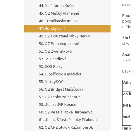
na ce
44. Malá farma Košice
45. OZ Mačky Humenné
Použ
46. Trenčiansky útulok
podp
diét
47. Horský ranč
49. OZ Opustené labky Nerko
Zlož
chlor
50. OZ Pomáhaj a chráň
51. OZ Zvieratkovo
Anal
52. KS Handlová
1,2%,
53. SOS Psíky
Dávk
54. O psíčkovi a mačičke
55. MačkySOS
Váha
56. OZ Bridget Mačičkova
2-5 
57. OZ Labky zo Záhoria
59. Útulok ÚVP Košice
6-9 
60. OZ Veselá labka Hurbanovo
nad 
61. Útulok Šťastné labky Fiľakovo
62. OZ CNZ útulok Ružomberok
Hmo