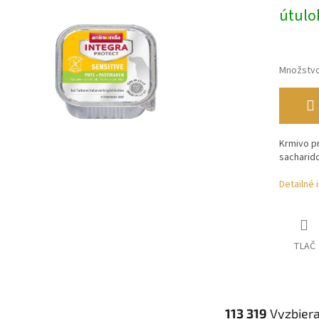
útulo
Množstv
Krmivo pr
sacharido
Detailné 
TLAČ
113 319
Vyzbier