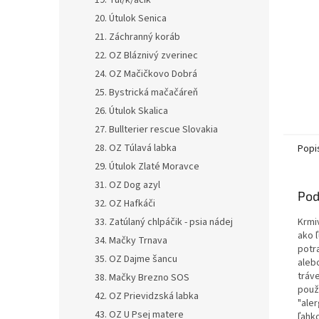
19. Tul/k/áčik
20. Útulok Senica
21. Záchranný koráb
22. OZ Bláznivý zverinec
24. OZ Mačičkovo Dobrá
25. Bystrická mačačáreň
26. Útulok Skalica
27. Bullterier rescue Slovakia
28. OZ Túlavá labka
Popi
29. Útulok Zlaté Moravce
31. OZ Dog azyl
Pod
32. OZ Hafkáči
33. Zatúlaný chlpáčik - psia nádej
Krmi
ako ľ
34. Mačky Trnava
potr
35. OZ Dajme šancu
aleb
tráv
38. Mačky Brezno SOS
použ
42. OZ Prievidzská labka
"aler
43. OZ U Psej matere
ľahk