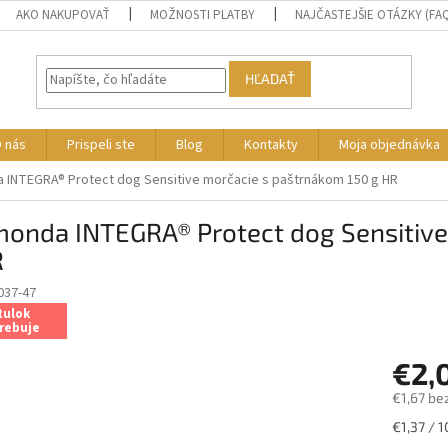
AKO NAKUPOVAŤ
MOŽNOSTI PLATBY
NAJČASTEJŠIE OTÁZKY (FA
HĽADAŤ
 nás
Prispeli ste
Blog
Kontakty
Moja objednávka
 INTEGRA® Protect dog Sensitive morčacie s paštrnákom 150 g HR
monda INTEGRA® Protect dog Sensitive
R
037-47
tulok
rebuje
€2,
€1,67 be
Jednotk
€1,37 / 1
cena: