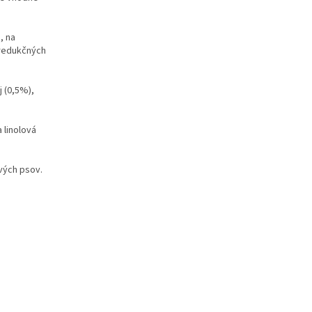
, na
 redukčných
 (0,5%),
 linolová
vých psov.