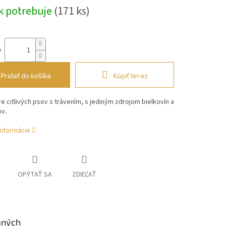
k potrebuje
(171 ks)
o
Pridať do košíka
Kúpiť teraz
e citlivých psov s trávením, s jediným zdrojom bielkovín a
v.
informácie
OPÝTAŤ SA
ZDIEĽAŤ
aných