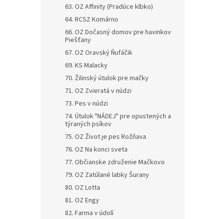
63. OZ Affinity (Pradúce klbko)
64. RCSZ Komárno
66. OZ Dočasný domov pre havinkov
Piešťany
67. OZ Oravský Ňufáčik
69. KS Malacky
70. Žilinský útulok pre mačky
71. OZ Zvieratá v núdzi
73. Pes v núdzi
74. Útulok "NÁDEJ" pre opustených a
týraných psíkov
75. OZ Život je pes Rožňava
76. OZ Na konci sveta
77. Občianske združenie Mačkovo
79. OZ Zatúlané labky Šurany
80. OZ Lotta
81. OZ Engy
82. Farma v údolí