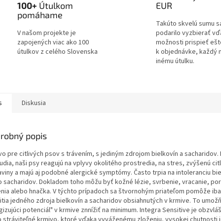
100+
Útulkom
EUR
pomáhame
Takúto skvelú sumu s
V našom projekte je
podarilo vyzbierať v
zapojených viac ako 100
možnosti prispieť ešt
útulkov z celého Slovenska
k objednávke, každý 
inému útulku.
s
Diskusia
robný popis
vo pre citlivých psov s trávením, s jediným zdrojom bielkovín a sacharidov
udia, naši psy reagujú na vplyvy okolitého prostredia, na stres, zvýšenú cit
aviny a majú aj podobné alergické symptómy. Často trpia na intoleranciu bie
o sacharidov. Dokladom toho môžu byť kožné lézie, svrbenie, vracanie, po
enia alebo hnačka. V týchto prípadoch sa štvornohým priateľom pomôže iba
itia jedného zdroja bielkovín a sacharidov obsiahnutých v krmive. To umož
gizujúci potenciál" v krmive znnížiť na minimum. Integra Sensitive je obzvlá
o stráviteľné krmivo, ktoré vďaka vyváženému zloženiu, vysokej chutnosti 