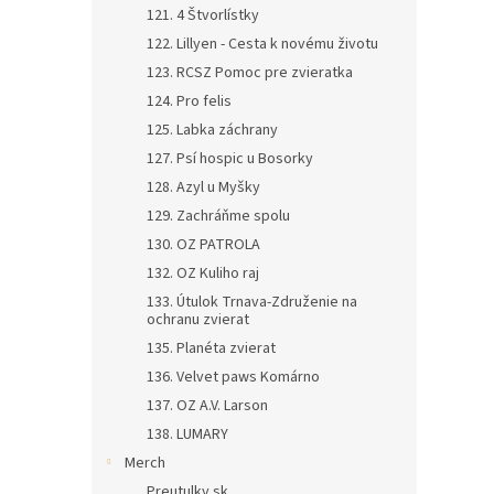
121. 4 Štvorlístky
122. Lillyen - Cesta k novému životu
123. RCSZ Pomoc pre zvieratka
124. Pro felis
125. Labka záchrany
127. Psí hospic u Bosorky
128. Azyl u Myšky
129. Zachráňme spolu
130. OZ PATROLA
132. OZ Kuliho raj
133. Útulok Trnava-Združenie na
ochranu zvierat
135. Planéta zvierat
136. Velvet paws Komárno
137. OZ A.V. Larson
138. LUMARY
Merch
Preutulky.sk