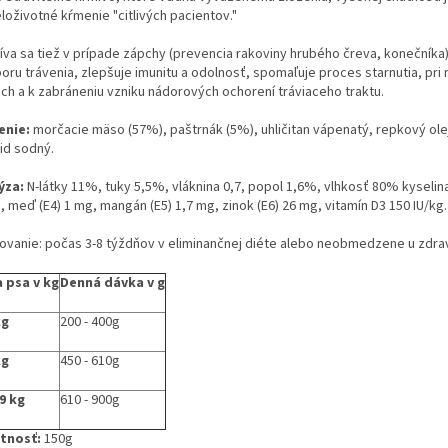
loživotné kŕmenie "citlivých pacientov."
íva sa tiež v prípade zápchy (prevencia rakoviny hrubého čreva, konečníka)
oru trávenia, zlepšuje imunitu a odolnosť, spomaľuje proces starnutia, pri
ach a k zabráneniu vzniku nádorových ochorení tráviaceho traktu.
enie:
morčacie mäso (57%), paštrnák (5%), uhličitan vápenatý, repkový olej
id sodný.
ýza:
N-látky 11%, tuky 5,5%, vláknina 0,7, popol 1,6%, vlhkosť 80% kyselina
 meď (E4) 1 mg, mangán (E5) 1,7 mg, zinok (E6) 26 mg, vitamín D3 150 IU/kg.
ovanie: počas 3-8 týždňov v eliminančnej diéte alebo neobmedzene u zdra
 psa v kg
Denná dávka v g
kg
200 - 400g
kg
450 - 610g
9 kg
610 - 900g
tnosť:
150g