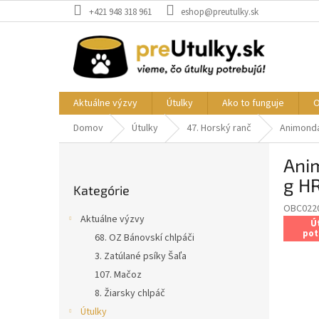
Prejsť
+421 948 318 961
eshop@preutulky.sk
na
obsah
Aktuálne výzvy
Útulky
Ako to funguje
O
Domov
Útulky
47. Horský ranč
Animonda
B
Ani
o
Preskočiť
č
g H
Kategórie
kategórie
n
OBC022
ý
Aktuálne výzvy
Ú
p
pot
68. OZ Bánovskí chlpáči
a
3. Zatúlané psíky Šaľa
n
e
107. Mačoz
l
8. Žiarsky chlpáč
Útulky