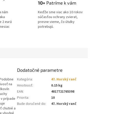
10+
Patríme k vám
a nám
Keďže sme viac ako 10 rokov
ďaka
súčasťou ochrany zvierat,
e 2 eurá
presne vieme, čo útulky
mesiac
potrebujú.
Dodatočné parametre
. Podobne
Kategória
:
47. Horský ranč
livosť na
Hmotnosť
:
0.15 kg
lkovín
EAN
:
4017721765398
ruchy
Priorita
:
10
 v prípade
ňuje
Bude doručené do
:
47. Horský ranč
šť chutné a
je vhodné