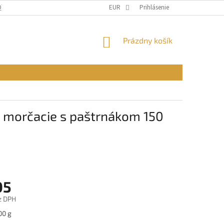
Q)
OBCHODNÉ PODMIENKY
EUR
PODMIENKY OCHRANY OSOBNÝCH ÚDAJ
Prihlásenie
NÁKUPNÝ
Prázdny košík
KOŠÍK
 morčacie s paštrnákom 150
05
z DPH
ová
00 g