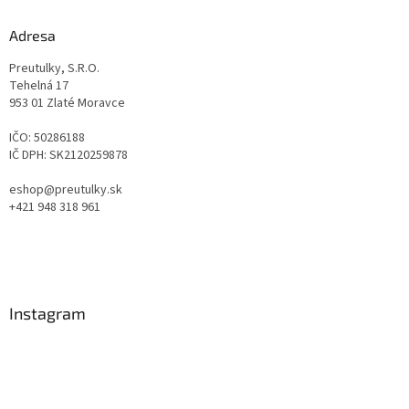
Adresa
Preutulky, S.R.O.
Tehelná 17
953 01 Zlaté Moravce
IČO: 50286188
IČ DPH: SK2120259878
eshop@preutulky.sk
+421 948 318 961
Instagram