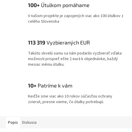
100+
Útulkom pomáhame
V našom projekte je zapojených viac ako 100 útulkov z
celého Slovenska
113 319
Vyzbieraných EUR
Takúto skvelú sumu sa nám podarilo vyzbierať vďaka
možnosti prispieť ešte 2 eurá k objednávke, každý
mesiac inému útulku.
10+
Patríme k vám
Keďže sme viac ako 10 rokov súčasťou ochrany
zvierat, presne vieme, čo útulky potrebujú.
Popis
Diskusia