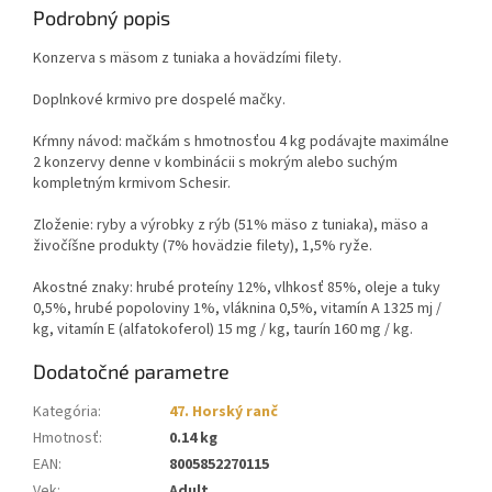
Podrobný popis
Konzerva s mäsom z tuniaka a hovädzími filety.
Doplnkové krmivo pre dospelé mačky.
Kŕmny návod: mačkám s hmotnosťou 4 kg podávajte maximálne
2 konzervy denne v kombinácii s mokrým alebo suchým
kompletným krmivom Schesir.
Zloženie: ryby a výrobky z rýb (51% mäso z tuniaka), mäso a
živočíšne produkty (7% hovädzie filety), 1,5% ryže.
Akostné znaky: hrubé proteíny 12%, vlhkosť 85%, oleje a tuky
0,5%, hrubé popoloviny 1%, vláknina 0,5%, vitamín A 1325 mj /
kg, vitamín E (alfatokoferol) 15 mg / kg, taurín 160 mg / kg.
Dodatočné parametre
Kategória
:
47. Horský ranč
Hmotnosť
:
0.14 kg
EAN
:
8005852270115
Vek
:
Adult