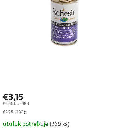
€3,15
€2,56 bez DPH
Jednotková
€2,25 / 100 g
cena:
útulok potrebuje
(269 ks)