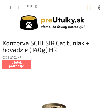
Prejsť
NÁKUP
na
EUR
obsah
KOŠÍK
Konzerva SCHESIR Cat tuniak +
hovädzie (140g) HR
0303-2701-47
Útulok
potrebuje