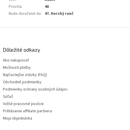
Priorita
:
40
Bude doručené do
:
47. Horský ranč
Z
á
p
ä
Dôležité odkazy
t
Ako nakupovať
i
Možnosti platby
e
Najčastejšie otázky (FAQ)
Obchodné podmienky
Podmienky ochrany osobných údajov
Súťaž
Voľné pracovné pozície
Prihlásenie affiliate partnera
Moja objednávka