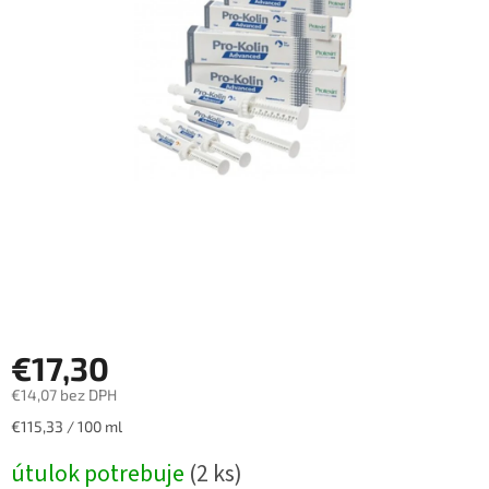
€17,30
€14,07 bez DPH
Jednotková
€115,33 / 100 ml
cena:
útulok potrebuje
(2 ks)