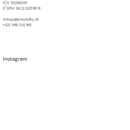
IČO: 50286188
IČ DPH: SK2120259878
eshop@preutulky.sk
+421 948 318 961
Instagram