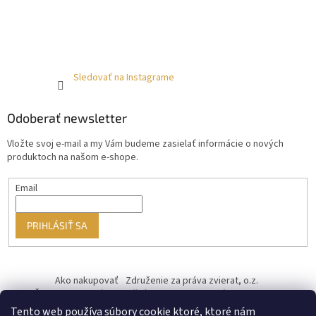
Sledovať na Instagrame
Odoberať newsletter
Vložte svoj e-mail a my Vám budeme zasielať informácie o nových
produktoch na našom e-shope.
Email
PRIHLÁSIŤ SA
Ako nakupovať
Združenie za práva zvierat, o.z.
Československý kastračný program
Informácie o cookies
od ♥ vybudoval Filip Minár
Tento web používa súbory cookie ktoré, ktoré nám