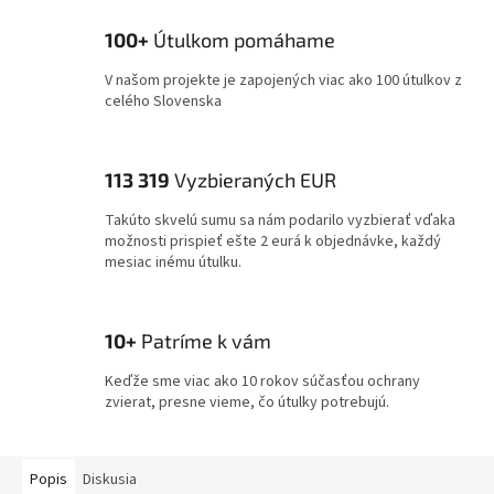
100+
Útulkom pomáhame
V našom projekte je zapojených viac ako 100 útulkov z
celého Slovenska
113 319
Vyzbieraných EUR
Takúto skvelú sumu sa nám podarilo vyzbierať vďaka
možnosti prispieť ešte 2 eurá k objednávke, každý
mesiac inému útulku.
10+
Patríme k vám
Keďže sme viac ako 10 rokov súčasťou ochrany
zvierat, presne vieme, čo útulky potrebujú.
Popis
Diskusia