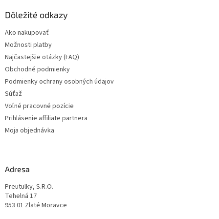
p
ä
Dôležité odkazy
t
Ako nakupovať
i
Možnosti platby
e
Najčastejšie otázky (FAQ)
Obchodné podmienky
Podmienky ochrany osobných údajov
Súťaž
Voľné pracovné pozície
Prihlásenie affiliate partnera
Moja objednávka
Adresa
Preutulky, S.R.O.
Tehelná 17
953 01 Zlaté Moravce