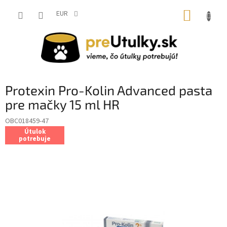
Prejsť
NÁKUP
na
EUR
obsah
KOŠÍK
Protexin Pro-Kolin Advanced pasta
pre mačky 15 ml HR
OBC018459-47
Útulok
potrebuje