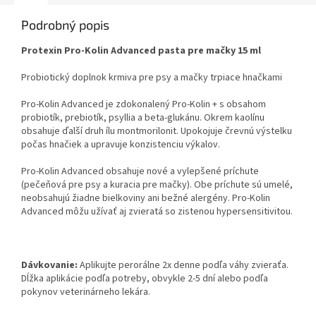
Podrobný popis
Protexin Pro-Kolin Advanced pasta pre mačky 15 ml
Probiotický doplnok krmiva pre psy a mačky trpiace hnačkami
Pro-Kolin Advanced je zdokonalený Pro-Kolin + s obsahom
probiotík, prebiotík, psyllia a beta-glukánu. Okrem kaolínu
obsahuje ďalší druh ílu montmorilonit. Upokojuje črevnú výstelku
počas hnačiek a upravuje konzistenciu výkalov.
Pro-Kolin Advanced obsahuje nové a vylepšené príchute
(pečeňová pre psy a kuracia pre mačky). Obe príchute sú umelé,
neobsahujú žiadne bielkoviny ani bežné alergény. Pro-Kolin
Advanced môžu užívať aj zvieratá so zistenou hypersensitivitou.
Dávkovanie:
Aplikujte perorálne 2x denne podľa váhy zvieraťa.
Dĺžka aplikácie podľa potreby, obvykle 2-5 dní alebo podľa
pokynov veterinárneho lekára.