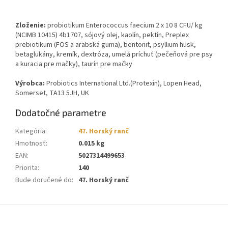
Zloženie:
probiotikum Enterococcus faecium 2 x 10 8 CFU/ kg
(NCIMB 10415) 4b1707, sójový olej, kaolín, pektín, Preplex
prebiotikum (FOS a arabská guma), bentonit, psyllium husk,
betaglukány, kremík, dextróza, umelá príchuť (pečeňová pre psy
a kuracia pre mačky), taurín pre mačky
Výrobca:
Probiotics International Ltd.(Protexin), Lopen Head,
Somerset, TA13 5JH, UK
Dodatočné parametre
Kategória
:
47. Horský ranč
Hmotnosť
:
0.015 kg
EAN
:
5027314499653
Priorita
:
140
Bude doručené do
:
47. Horský ranč
Z
á