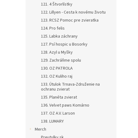
121. 4 Štvorlístky
122. Lillyen - Cesta k novému životu
123. RCSZ Pomoc pre zvieratka
124. Pro felis
125. Labka záchrany
127. Psí hospic u Bosorky
128. Azyl u Myšky
129. Zachráňme spolu
130. OZ PATROLA
132. OZ Kuliho raj
133. Útulok Trnava-Združenie na
ochranu zvierat
135. Planéta zvierat
136. Velvet paws Komárno
137. OZ A.V. Larson
138. LUMARY
Merch
Preutulky.sk