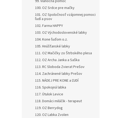
99. Vianočná pomoc
100. OZ Srdce pre mačky
101. OZ Spoločnosť vzájomnej pomoci
ľudí a psov
102. Farma HAPPY
103. OZ Východoslovenské labky
104. Kone ľuďom o.z.
105. Hnúšťanské labky
111. OZ Mačičky zo Štrbského plesa
112. OZ Archa Janka a Saška
113. RC Sloboda Zvierat Prešov
114. Zachránené labky Prešov
115. NÁDEJ PRE KONE a ĽUDÍ
116. Spokojná labka
117. Útulok Levice
118. Domáci miláčik - terapeut
119. OZ Berrydog
120. OZ Labka Zvolen