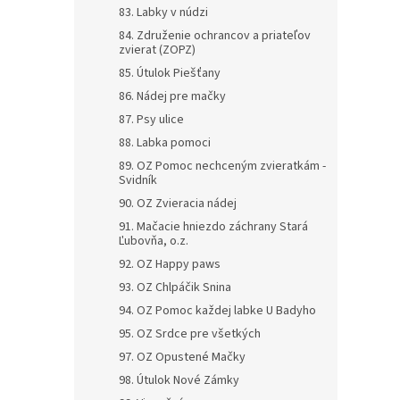
83. Labky v núdzi
84. Združenie ochrancov a priateľov
zvierat (ZOPZ)
85. Útulok Piešťany
86. Nádej pre mačky
87. Psy ulice
88. Labka pomoci
89. OZ Pomoc nechceným zvieratkám -
Svidník
90. OZ Zvieracia nádej
91. Mačacie hniezdo záchrany Stará
Ľubovňa, o.z.
92. OZ Happy paws
93. OZ Chlpáčik Snina
94. OZ Pomoc každej labke U Badyho
95. OZ Srdce pre všetkých
97. OZ Opustené Mačky
98. Útulok Nové Zámky