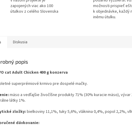
V našom projekte je
podarilo vyzbierať v
zapojených viac ako 100
možnosti prispieť ešt
útulkov z celého Slovenska
k objednávke, každý 
inému útulku.
s
Diskusia
robný popis
O cat Adult Chicken 400 g konzerva
letné superprémiové krmivo pre dospelé mačky.
enie:
mäso a vedľajšie živočíšne produkty 71% (30% kuracie mäso), vývar
rálne látky 1%.
ytické zložky:
bielkoviny 11,1%, tuky 5,6%, vláknina 0,4%, popol 2,2%, vl
ručené dávkovanie: