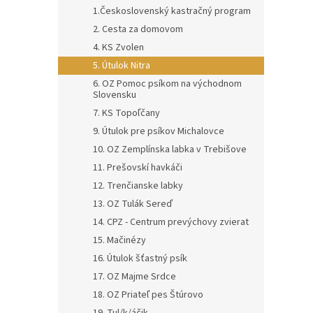
1.Československý kastračný program
2. Cesta za domovom
4. KS Zvolen
5. Útulok Nitra
6. OZ Pomoc psíkom na východnom
Slovensku
7. KS Topoľčany
9. Útulok pre psíkov Michalovce
10. OZ Zemplínska labka v Trebišove
11. Prešovskí havkáči
12. Trenčianske labky
13. OZ Tulák Sereď
14. CPZ - Centrum prevýchovy zvierat
15. Mačinézy
16. Útulok šťastný psík
17. OZ Majme Srdce
18. OZ Priateľ pes Štúrovo