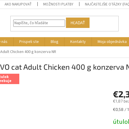
AKO NAKUPOVAŤ
MOŽNOSTI PLATBY
NAJČASTEJŠIE OTÁZKY (FA
HĽADAŤ
 nás
Prispeli ste
Blog
Kontakty
Moja objednávka
Adult Chicken 400 g konzerva NR
VO cat Adult Chicken 400 g konzerva 
tulok
rebuje
€2,
€1,87 be
Jednotk
€0,58 / 
cena:
útulo