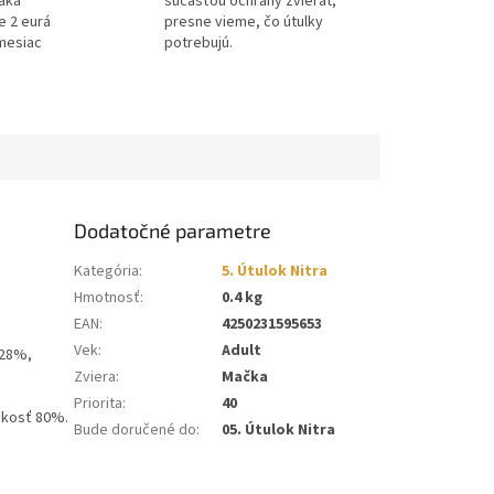
ďaka
súčasťou ochrany zvierat,
e 2 eurá
presne vieme, čo útulky
mesiac
potrebujú.
Dodatočné parametre
Kategória
:
5. Útulok Nitra
Hmotnosť
:
0.4 kg
EAN
:
4250231595653
Vek
:
Adult
 28%,
Zviera
:
Mačka
Priorita
:
40
hkosť 80%.
Bude doručené do
:
05. Útulok Nitra