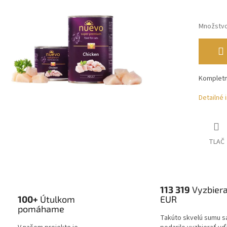
Množstv
Kompletn
Detailné 
TLAČ
113 319
Vyzbier
100+
Útulkom
EUR
pomáhame
Takúto skvelú sumu s