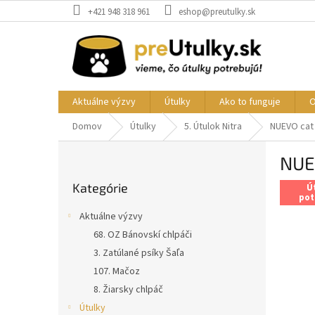
Prejsť
+421 948 318 961
eshop@preutulky.sk
na
obsah
Aktuálne výzvy
Útulky
Ako to funguje
O
Domov
Útulky
5. Útulok Nitra
NUEVO cat 
B
NUE
o
Preskočiť
č
Kategórie
kategórie
Ú
n
pot
ý
Aktuálne výzvy
p
68. OZ Bánovskí chlpáči
a
3. Zatúlané psíky Šaľa
n
e
107. Mačoz
l
8. Žiarsky chlpáč
Útulky