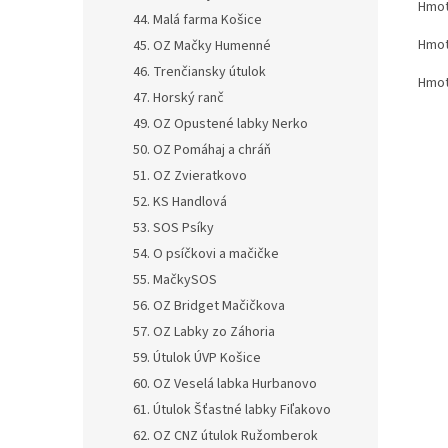
Hmot
44. Malá farma Košice
Hmot
45. OZ Mačky Humenné
46. Trenčiansky útulok
Hmot
47. Horský ranč
49. OZ Opustené labky Nerko
50. OZ Pomáhaj a chráň
51. OZ Zvieratkovo
52. KS Handlová
53. SOS Psíky
54. O psíčkovi a mačičke
55. MačkySOS
56. OZ Bridget Mačičkova
57. OZ Labky zo Záhoria
59. Útulok ÚVP Košice
60. OZ Veselá labka Hurbanovo
61. Útulok Šťastné labky Fiľakovo
62. OZ CNZ útulok Ružomberok