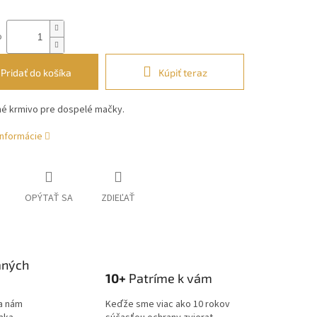
o
Pridať do košíka
Kúpiť teraz
é krmivo pre dospelé mačky.
informácie
OPÝTAŤ SA
ZDIEĽAŤ
aných
10+
Patríme k vám
a nám
Keďže sme viac ako 10 rokov