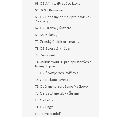
63. OZ Affinity (Pradúce klbko)
64. RCSZ Komárno
66. OZ Dočasný domov pre havinkov
Piešťany
67. OZ Oravský Ňufáčik
69. KS Malacky
70. Žilinský útulok pre mačky
71. OZ Zvieratá v núdzi
73. Pes v núdzi
74. Útulok "NÁDEJ" pre opustených a
týraných psíkov
75. OZ Život je pes Rožňava
76. OZ Na konci sveta
77. Občianske združenie Mačkovo
79. OZ Zatúlané labky Šurany
80. OZ Lotta
81. OZ Engy
82. Farma v údolí