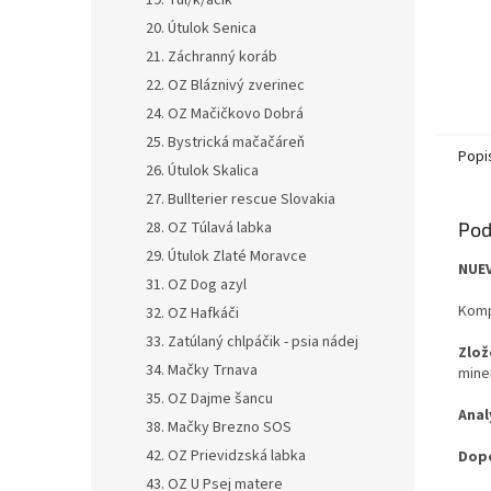
19. Tul/k/áčik
20. Útulok Senica
21. Záchranný koráb
22. OZ Bláznivý zverinec
24. OZ Mačičkovo Dobrá
25. Bystrická mačačáreň
Popi
26. Útulok Skalica
27. Bullterier rescue Slovakia
28. OZ Túlavá labka
Pod
29. Útulok Zlaté Moravce
NUEV
31. OZ Dog azyl
Komp
32. OZ Hafkáči
33. Zatúlaný chlpáčik - psia nádej
Zlož
34. Mačky Trnava
mine
35. OZ Dajme šancu
Anal
38. Mačky Brezno SOS
42. OZ Prievidzská labka
Dopo
43. OZ U Psej matere