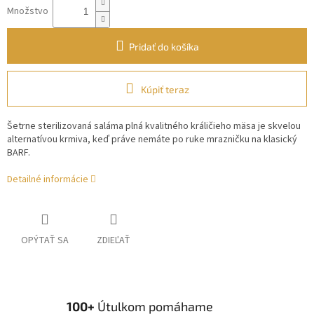
Množstvo
Pridať do košíka
Kúpiť teraz
Šetrne sterilizovaná saláma plná kvalitného králičieho mäsa je skvelou
alternatívou krmiva, keď práve nemáte po ruke mrazničku na klasický
BARF.
Detailné informácie
OPÝTAŤ SA
ZDIEĽAŤ
100+
Útulkom pomáhame