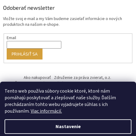
Odoberať newsletter
Vložte svoj e-mail a my Vám budeme zasielať informácie o nových
produktoch na našom e-shope.
Email
PRIHLÁSIŤ SA
Ako nakupovať
Združenie za práva zvierat, o.z.
Československý kastračný program
Informácie o cookies
od ♥ vybudoval Filip Minár
Tento web používa súbory cookie ktoré, ktoré nám
pomáhajú poskytovať a zlepšovať naše služby. Ďalším
prechádzaním tohto webu vyjadrujete súhlas s ich
používaním.
Viac informácií.
Nastavenie
Vytvoril Shoptet Premium