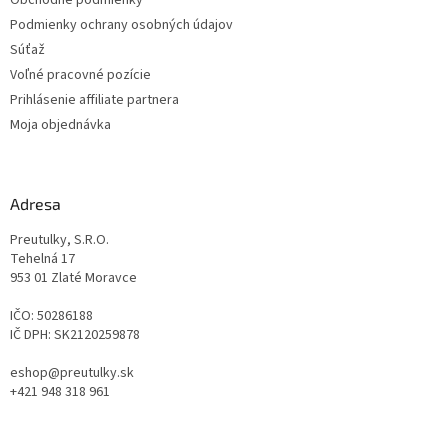
Obchodné podmienky
Podmienky ochrany osobných údajov
Súťaž
Voľné pracovné pozície
Prihlásenie affiliate partnera
Moja objednávka
Adresa
Preutulky, S.R.O.
Tehelná 17
953 01 Zlaté Moravce
IČO: 50286188
IČ DPH: SK2120259878
eshop@preutulky.sk
+421 948 318 961