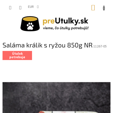
Prejsť
NÁKUP
na
EUR
obsah
KOŠÍK
Saláma králik s ryžou 850g NR
11267-05
Útulok
potrebuje