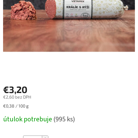
€3,20
€2,60 bez DPH
Jednotková
€0,38 / 100 g
cena:
útulok potrebuje
(995 ks)