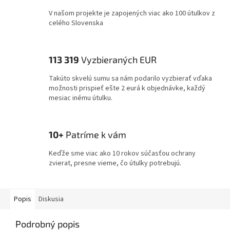
V našom projekte je zapojených viac ako 100 útulkov z
celého Slovenska
113 319
Vyzbieraných EUR
Takúto skvelú sumu sa nám podarilo vyzbierať vďaka
možnosti prispieť ešte 2 eurá k objednávke, každý
mesiac inému útulku.
10+
Patríme k vám
Keďže sme viac ako 10 rokov súčasťou ochrany
zvierat, presne vieme, čo útulky potrebujú.
Popis
Diskusia
Podrobný popis