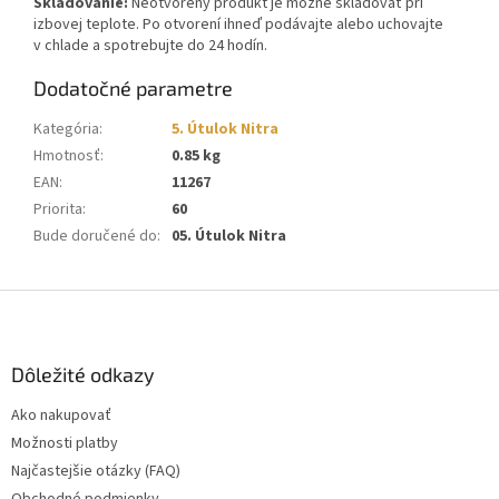
Skladovanie:
Neotvorený produkt je možné skladovať pri
izbovej teplote. Po otvorení ihneď podávajte alebo uchovajte
v chlade a spotrebujte do 24 hodín.
Dodatočné parametre
Kategória
:
5. Útulok Nitra
Hmotnosť
:
0.85 kg
EAN
:
11267
Priorita
:
60
Bude doručené do
:
05. Útulok Nitra
Z
á
p
ä
Dôležité odkazy
t
Ako nakupovať
i
Možnosti platby
e
Najčastejšie otázky (FAQ)