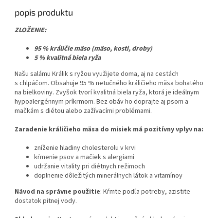
popis produktu
ZLOŽENIE:
95 % králičie mäso (mäso, kosti, droby)
5 % kvalitná biela ryža
Našu salámu Králik s ryžou využijete doma, aj na cestách
s chlpáčom. Obsahuje 95 % netučného králičieho mäsa bohatého
na bielkoviny. Zvyšok tvorí kvalitná biela ryža, ktorá je ideálnym
hypoalergénnym príkrmom. Bez obáv ho doprajte aj psom a
mačkám s diétou alebo zažívacími problémami.
Zaradenie králičieho mäsa do misiek má pozitívny vplyv na:
zníženie hladiny cholesterolu v krvi
kŕmenie psov a mačiek s alergiami
udržanie vitality pri diétnych režimoch
doplnenie dôležitých minerálnych látok a vitamínoy
Návod na správne použitie
: Kŕmte podľa potreby, azistite
dostatok pitnej vody.