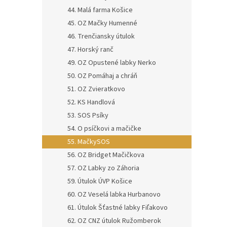
44. Malá farma Košice
45. OZ Mačky Humenné
46. Trenčiansky útulok
47. Horský ranč
49. OZ Opustené labky Nerko
50. OZ Pomáhaj a chráň
51. OZ Zvieratkovo
52. KS Handlová
53. SOS Psíky
54. O psíčkovi a mačičke
55. MačkySOS
56. OZ Bridget Mačičkova
57. OZ Labky zo Záhoria
59. Útulok ÚVP Košice
60. OZ Veselá labka Hurbanovo
61. Útulok Šťastné labky Fiľakovo
62. OZ CNZ útulok Ružomberok