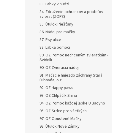
83. Labky v núdzi
84. Združenie ochrancov a priateľov
zvierat (ZOPZ)
85. Útulok Piešťany
86. Nádej pre mačky
87. Psy ulice
88. Labka pomoci
89. OZ Pomoc nechceným zvieratkám -
Svidník
90. OZ Zvieracia nádej
91. Mačacie hniezdo záchrany Stará
Ľubovňa, o.z.
92. OZ Happy paws
93. OZ Chlpáčik Snina
94. OZ Pomoc každej labke U Badyho
95. OZ Srdce pre všetkých
97. OZ Opustené Mačky
98. Útulok Nové Zámky