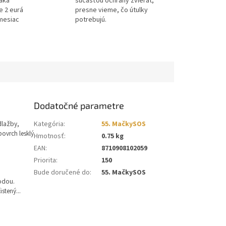
ďaka
súčasťou ochrany zvierat,
e 2 eurá
presne vieme, čo útulky
mesiac
potrebujú.
Dodatočné parametre
dlažby,
Kategória
:
55. MačkySOS
povrch lesklý
Hmotnosť
:
0.75 kg
EAN
:
8710908102059
Priorita
:
150
Bude doručené do
:
55. MačkySOS
vodou.
stený...