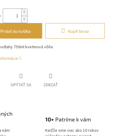
o
Pridať do košíka
Kúpiť teraz
podlahy 750ml kvetinová vôňa
informácie
OPÝTAŤ SA
ZDIEĽAŤ
aných
10+
Patríme k vám
a nám
Keďže sme viac ako 10 rokov