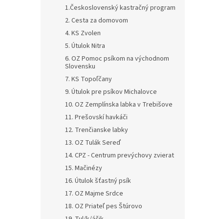
1.Československý kastračný program
2. Cesta za domovom
4. KS Zvolen
5. Útulok Nitra
6. OZ Pomoc psíkom na východnom
Slovensku
7. KS Topoľčany
9. Útulok pre psíkov Michalovce
10. OZ Zemplínska labka v Trebišove
11. Prešovskí havkáči
12. Trenčianske labky
13. OZ Tulák Sereď
14. CPZ - Centrum prevýchovy zvierat
15. Mačinézy
16. Útulok šťastný psík
17. OZ Majme Srdce
18. OZ Priateľ pes Štúrovo