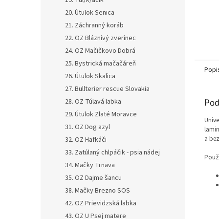
19. Tul/k/áčik
20. Útulok Senica
21. Záchranný koráb
22. OZ Bláznivý zverinec
24. OZ Mačičkovo Dobrá
25. Bystrická mačačáreň
Popi
26. Útulok Skalica
27. Bullterier rescue Slovakia
28. OZ Túlavá labka
Pod
29. Útulok Zlaté Moravce
Unive
31. OZ Dog azyl
lamin
a bez
32. OZ Hafkáči
33. Zatúlaný chlpáčik - psia nádej
Použi
34. Mačky Trnava
35. OZ Dajme šancu
38. Mačky Brezno SOS
42. OZ Prievidzská labka
43. OZ U Psej matere