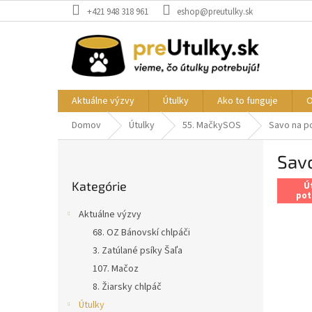
Prejsť
+421 948 318 961
eshop@preutulky.sk
na
obsah
Aktuálne výzvy
Útulky
Ako to funguje
O
Domov
Útulky
55. MačkySOS
Savo na p
B
Sav
o
Preskočiť
č
Kategórie
kategórie
Ú
n
pot
ý
Aktuálne výzvy
p
68. OZ Bánovskí chlpáči
a
3. Zatúlané psíky Šaľa
n
e
107. Mačoz
l
8. Žiarsky chlpáč
Útulky