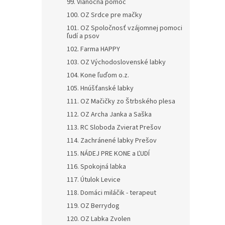
99. Vianočná pomoc
100. OZ Srdce pre mačky
101. OZ Spoločnosť vzájomnej pomoci
ľudí a psov
102. Farma HAPPY
103. OZ Východoslovenské labky
104. Kone ľuďom o.z.
105. Hnúšťanské labky
111. OZ Mačičky zo Štrbského plesa
112. OZ Archa Janka a Saška
113. RC Sloboda Zvierat Prešov
114. Zachránené labky Prešov
115. NÁDEJ PRE KONE a ĽUDÍ
116. Spokojná labka
117. Útulok Levice
118. Domáci miláčik - terapeut
119. OZ Berrydog
120. OZ Labka Zvolen