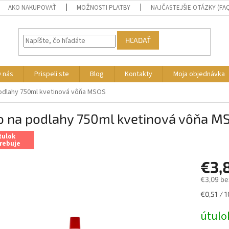
AKO NAKUPOVAŤ
MOŽNOSTI PLATBY
NAJČASTEJŠIE OTÁZKY (FA
HĽADAŤ
 nás
Prispeli ste
Blog
Kontakty
Moja objednávka
odlahy 750ml kvetinová vôňa MSOS
o na podlahy 750ml kvetinová vôňa M
tulok
rebuje
€3,
€3,09 be
Jednotk
€0,51 / 
cena:
útulo