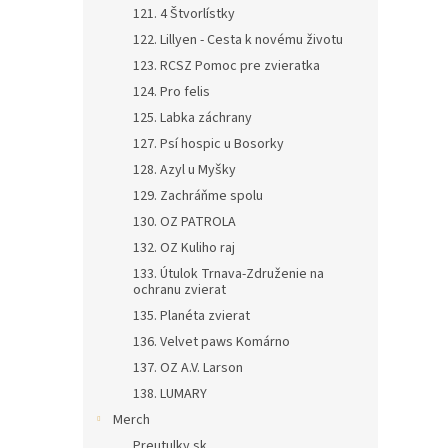
121. 4 Štvorlístky
122. Lillyen - Cesta k novému životu
123. RCSZ Pomoc pre zvieratka
124. Pro felis
125. Labka záchrany
127. Psí hospic u Bosorky
128. Azyl u Myšky
129. Zachráňme spolu
130. OZ PATROLA
132. OZ Kuliho raj
133. Útulok Trnava-Združenie na
ochranu zvierat
135. Planéta zvierat
136. Velvet paws Komárno
137. OZ A.V. Larson
138. LUMARY
Merch
Preutulky.sk