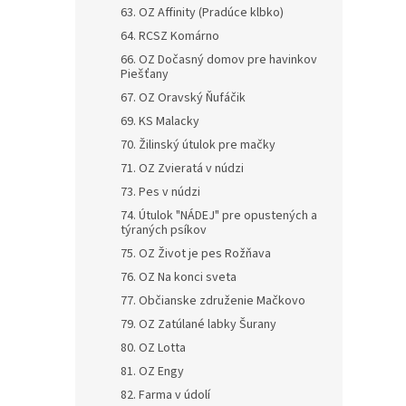
63. OZ Affinity (Pradúce klbko)
64. RCSZ Komárno
66. OZ Dočasný domov pre havinkov
Piešťany
67. OZ Oravský Ňufáčik
69. KS Malacky
70. Žilinský útulok pre mačky
71. OZ Zvieratá v núdzi
73. Pes v núdzi
74. Útulok "NÁDEJ" pre opustených a
týraných psíkov
75. OZ Život je pes Rožňava
76. OZ Na konci sveta
77. Občianske združenie Mačkovo
79. OZ Zatúlané labky Šurany
80. OZ Lotta
81. OZ Engy
82. Farma v údolí