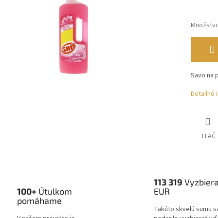
Množstv
Savo na 
Detailné 
TLAČ
113 319
Vyzbier
100+
Útulkom
EUR
pomáhame
Takúto skvelú sumu s