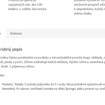
V našom projekte je
podarilo vyzbierať v
zapojených viac ako 100
možnosti prispieť ešt
útulkov z celého Slovenska
k objednávke, každý 
inému útulku.
s
Diskusia
robný popis
rzálny čistiaci prostriedok na podlahy a iné umývateľné povrchy (napr. obklady, 
át, plasty a pod.). Účinne odstraňuje bežné nečistoty. Rýchlo schne a zanecháva 
 šmúh. S príjemnou vôňou.
tie:
Riedený:. Nalejte 3 uzávery prípravku do 5 l vody. Nie je potrebné oplachovať 
Neriedený: Pri silnom znečistení naneste na vlhkú špongiu alebo priamo na zneči