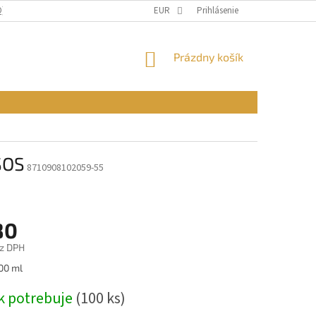
Q)
OBCHODNÉ PODMIENKY
EUR
PODMIENKY OCHRANY OSOBNÝCH ÚDAJ
Prihlásenie
NÁKUPNÝ
Prázdny košík
KOŠÍK
SOS
8710908102059-55
80
z DPH
ová
100 ml
k potrebuje
(100 ks)