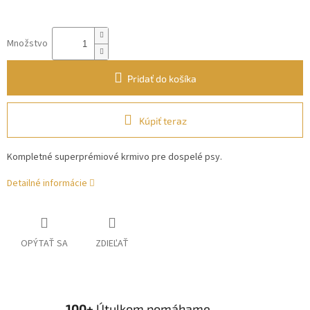
Množstvo
Pridať do košíka
Kúpiť teraz
Kompletné superprémiové krmivo pre dospelé psy.
Detailné informácie
OPÝTAŤ SA
ZDIEĽAŤ
100+
Útulkom pomáhame