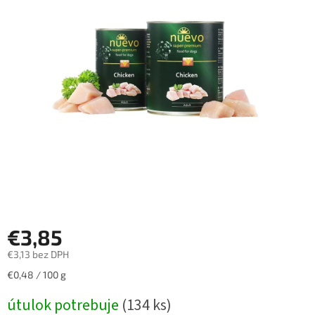
€3,85
€3,13 bez DPH
Jednotková
€0,48 / 100 g
cena:
útulok potrebuje
(134 ks)