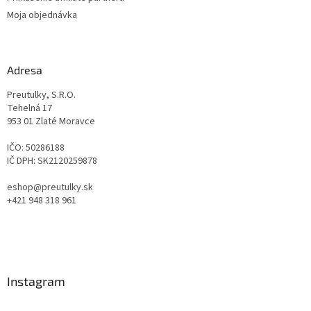
Moja objednávka
Adresa
Preutulky, S.R.O.
Tehelná 17
953 01 Zlaté Moravce
IČO: 50286188
IČ DPH: SK2120259878
eshop@preutulky.sk
+421 948 318 961
Instagram