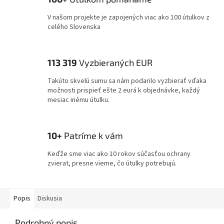
V našom projekte je zapojených viac ako 100 útulkov z
celého Slovenska
113 319
Vyzbieraných EUR
Takúto skvelú sumu sa nám podarilo vyzbierať vďaka
možnosti prispieť ešte 2 eurá k objednávke, každý
mesiac inému útulku.
10+
Patríme k vám
Keďže sme viac ako 10 rokov súčasťou ochrany
zvierat, presne vieme, čo útulky potrebujú.
Popis
Diskusia
Podrobný popis