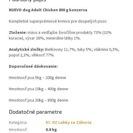
NUEVO dog Adult Chicken 800 g konzerva
Kompletné superprémiové krmivo pre dospelých psov.
Zloženie:
mäso a vedľajšie živočíšne produkty 73% (32%
kuracie), vývar 26%, minerálne látky 1%.
Analytické zložky:
Bielkoviny 11,7%, tuky 5%, vláknina 0,3%,
popol 2,3%, vlhkosť 77%.
Doporučené dávkovanie:
Hmotnosť psa 5kg – 200g denne
Hmotnosť psa 10kg – 400g denne
Hmotnosť psa 20kg – 800g denne
Dodatočné parametre
Kategória
:
57. OZ Labky zo Záhoria
Hmotnosť
:
0.8 kg