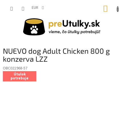
Prejsť
NÁKUP
na
EUR
obsah
KOŠÍK
NUEVO dog Adult Chicken 800 g
konzerva LZZ
OBC021968-57
Útulok
potrebuje