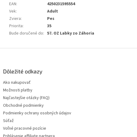
EAN
:
4250231595554
Vek
:
Adult
Zviera
:
Pes
Priorita
:
35
Bude doručené do
:
57. OZ Labky zo Záhoria
Z
á
p
ä
Dôležité odkazy
t
Ako nakupovať
i
Možnosti platby
e
Najčastejšie otázky (FAQ)
Obchodné podmienky
Podmienky ochrany osobných údajov
Súťaž
Voľné pracovné pozície
Prihlásenie affiliate partnera