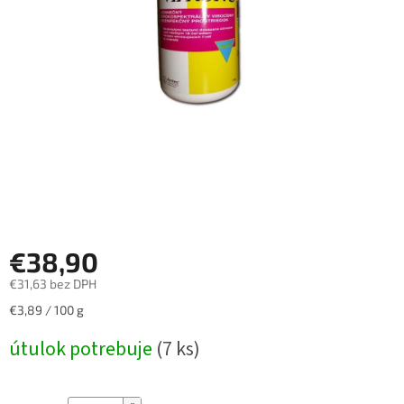
€38,90
€31,63 bez DPH
Jednotková
€3,89 / 100 g
cena:
útulok potrebuje
(7 ks)