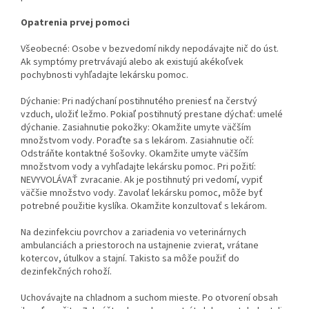
Opatrenia prvej pomoci
Všeobecné: Osobe v bezvedomí nikdy nepodávajte nič do úst.
Ak symptómy pretrvávajú alebo ak existujú akékoľvek
pochybnosti vyhľadajte lekársku pomoc.
Dýchanie: Pri nadýchaní postihnutého preniesť na čerstvý
vzduch, uložiť ležmo. Pokiaľ postihnutý prestane dýchať: umelé
dýchanie. Zasiahnutie pokožky: Okamžite umyte väčším
množstvom vody. Poraďte sa s lekárom. Zasiahnutie očí:
Odstráňte kontaktné šošovky. Okamžite umyte väčším
množstvom vody a vyhľadajte lekársku pomoc. Pri požití:
NEVYVOLÁVAŤ zvracanie. Ak je postihnutý pri vedomí, vypiť
väčšie množstvo vody. Zavolať lekársku pomoc, môže byť
potrebné použitie kyslíka. Okamžite konzultovať s lekárom.
Na dezinfekciu povrchov a zariadenia vo veterinárnych
ambulanciách a priestoroch na ustajnenie zvierat, vrátane
kotercov, útulkov a stajní. Takisto sa môže použiť do
dezinfekčných rohoží.
Uchovávajte na chladnom a suchom mieste. Po otvorení obsah