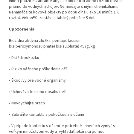
ihneď použite. Zabráňte aby sa koncentrát alebo roztok dostali
priamo do vodných zdrojov. Nemiešajte s inými chemikáliami.
Nenamáčajte kovové objekty po dobu dlhšiu ako 10 minút. 1%
roztok Virkon®S zostáva stabilný približne 5 dní.
Upozornenia
Biocídna aktívna zložka: pentapotassium
bis(peroxymonosulphate) bis(sulphate) 497g/kg
• Dráždi pokožku
• Riziko vážneho poškodenia očí
• Škodlivý pre vodné organizmy
• Uchovávajte mimo dosahu detí
• Nevdychujte prach
• Zabráňte kontaktu s pokožkou a s očami
• V prípade kontaktu s očami je potrebné ihneď ich vymyť s
veľkým množstvom vody a vyhľadať lekársku pomoc