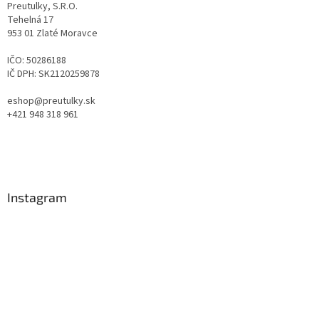
Preutulky, S.R.O.
Tehelná 17
953 01 Zlaté Moravce
IČO: 50286188
IČ DPH: SK2120259878
eshop@preutulky.sk
+421 948 318 961
Instagram