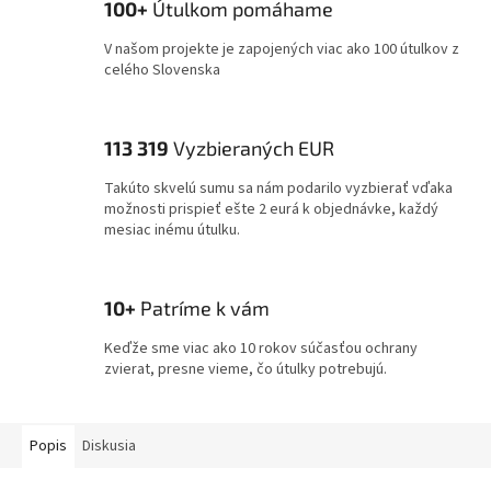
100+
Útulkom pomáhame
V našom projekte je zapojených viac ako 100 útulkov z
celého Slovenska
113 319
Vyzbieraných EUR
Takúto skvelú sumu sa nám podarilo vyzbierať vďaka
možnosti prispieť ešte 2 eurá k objednávke, každý
mesiac inému útulku.
10+
Patríme k vám
Keďže sme viac ako 10 rokov súčasťou ochrany
zvierat, presne vieme, čo útulky potrebujú.
Popis
Diskusia