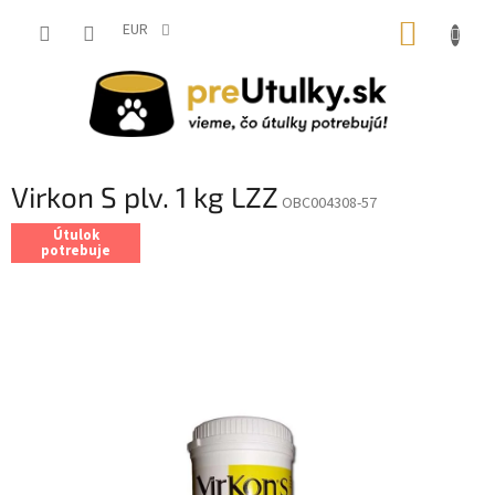
Prejsť
NÁKUP
na
EUR
obsah
KOŠÍK
Virkon S plv. 1 kg LZZ
OBC004308-57
Útulok
potrebuje