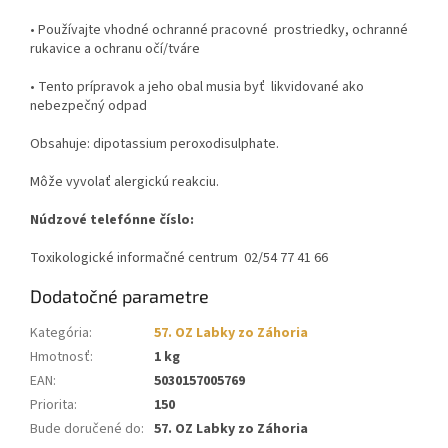
• Používajte vhodné ochranné pracovné prostriedky, ochranné
rukavice a ochranu očí/tváre
• Tento prípravok a jeho obal musia byť likvidované ako
nebezpečný odpad
Obsahuje: dipotassium peroxodisulphate.
Môže vyvolať alergickú reakciu.
Núdzové telefónne číslo:
Toxikologické informačné centrum 02/54 77 41 66
Dodatočné parametre
Kategória
:
57. OZ Labky zo Záhoria
Hmotnosť
:
1 kg
EAN
:
5030157005769
Priorita
:
150
Bude doručené do
:
57. OZ Labky zo Záhoria