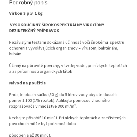
Podrobný popis
Virkon S plv. 1 kg
VYSOKOÚČINNÝ ŠIROKOSPEKTRÁLNY VIROCÍDNY
DEZINFEKČNÝ PRÍPRAVOK
Nezávislými testami dokázaná účinnosť voči širokému spektru
ochorenia vyvolávajúcich organizmov – vírusom, baktériám,
hubám
Účinný na pórovité povrchy, v tvrdej vode, pri nízkych teplotách
a za prítomnosti organických látok
Návod na použitie
Pridajte obsah sáčku (50 g) do 5 litrov vody aby ste dosiahli
pomer 1:100 (1% roztok). Aplikujte pomocou vhodného
rozprašovača v množstve 300 ml/m².
Nechajte pôsobiť 10 minút. Pri nízkych teplotách a znečistených
povrchoch môže byť potrebná doba
pôsobenia až 30 minút.