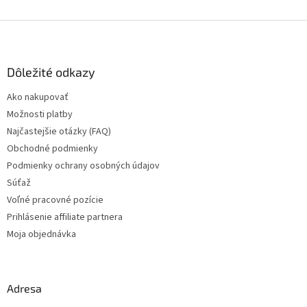
Z
á
p
ä
Dôležité odkazy
t
Ako nakupovať
i
Možnosti platby
e
Najčastejšie otázky (FAQ)
Obchodné podmienky
Podmienky ochrany osobných údajov
Súťaž
Voľné pracovné pozície
Prihlásenie affiliate partnera
Moja objednávka
Adresa