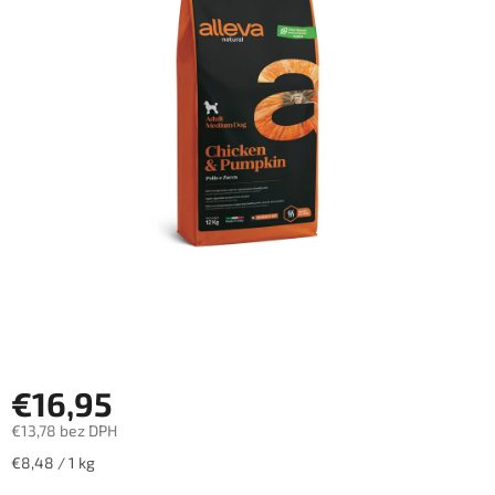
€16,95
€13,78 bez DPH
Jednotková
€8,48 / 1 kg
cena: