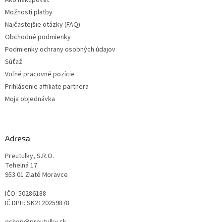
Ako nakupovať
i
Možnosti platby
e
Najčastejšie otázky (FAQ)
Obchodné podmienky
Podmienky ochrany osobných údajov
Súťaž
Voľné pracovné pozície
Prihlásenie affiliate partnera
Moja objednávka
Adresa
Preutulky, S.R.O.
Tehelná 17
953 01 Zlaté Moravce
IČO: 50286188
IČ DPH: SK2120259878