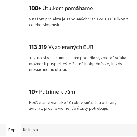
100+
Útulkom pomáhame
V našom projekte je zapojených viac ako 100 útulkov z
celého Slovenska
113 319
Vyzbieraných EUR
Takúto skvelú sumu sa nám podarilo vyzbierať vďaka
možnosti prispieť ešte 2 eurá k objednávke, každý
mesiac inému útulku.
10+
Patríme k vám
Keďže sme viac ako 10 rokov súčasťou ochrany
zvierat, presne vieme, čo útulky potrebujú.
Popis
Diskusia