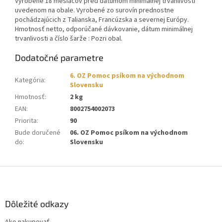
Vyrobené 18 mesiacov pred dátumom minimálnej trvanlivosti
uvedenom na obale. Vyrobené zo surovín prednostne
pochádzajúcich z Talianska, Francúzska a severnej Európy.
Hmotnosť netto, odporúčané dávkovanie, dátum minimálnej
trvanlivosti a číslo šarže : Pozri obal.
Dodatočné parametre
6. OZ Pomoc psíkom na východnom
Kategória
:
Slovensku
Hmotnosť
:
2 kg
EAN
:
8002754002073
Priorita
:
90
Bude doručené
06. OZ Pomoc psíkom na východnom
do
:
Slovensku
Z
á
p
ä
Dôležité odkazy
t