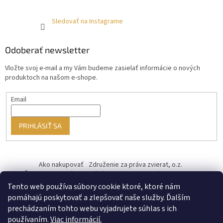
Sledovať na Instagrame
Odoberať newsletter
Vložte svoj e-mail a my Vám budeme zasielať informácie o nových
produktoch na našom e-shope.
Email
PRIHLÁSIŤ SA
Ako nakupovať
Združenie za práva zvierat, o.z.
Československý kastračný program
Informácie o cookies
od ♥ vybudoval Filip Minár
Tento web používa súbory cookie ktoré, ktoré nám
pomáhajú poskytovať a zlepšovať naše služby. Ďalším
prechádzaním tohto webu vyjadrujete súhlas s ich
používaním.
Viac informácií.