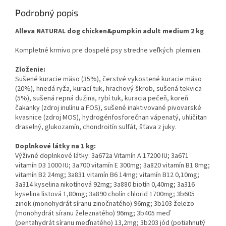
Podrobný popis
Alleva NATURAL dog chicken&pumpkin adult medium 2 kg
Kompletné krmivo pre dospelé psy stredne veľkých plemien.
Zloženie:
Sušené kuracie mäso (35%), čerstvé vykostené kuracie mäso
(20%), hnedá ryža, kurací tuk, hrachový škrob, sušená tekvica
(5%), sušená repná dužina, rybí tuk, kuracia pečeň, koreň
čakanky (zdroj inulínu a FOS), sušené inaktivované pivovarské
kvasnice (zdroj MOS), hydrogénfosforečnan vápenatý, uhličitan
draselný, glukozamín, chondroitín sulfát, šťava z juky.
Doplnkové látky na 1 kg:
Výživné doplnkové látky: 3a672a Vitamín A 17200 IU; 3a671
vitamín D3 1000 IU; 3a700 vitamín E 300mg; 3a820 vitamín B1 8mg;
vitamín B2 24mg; 3a831 vitamín B6 14mg; vitamín B12 0,10mg;
3a314 kyselina nikotínová 92mg; 3a880 biotín 0,40mg; 3a316
kyselina listová 1,80mg; 3a890 cholín chlorid 1700mg; 3b605
zinok (monohydrát síranu zinočnatého) 96mg; 3b103 železo
(monohydrát síranu železnatého) 96mg; 3b405 meď
(pentahydrát síranu meďnatého) 13,2mg; 3b203 jód (potiahnutý