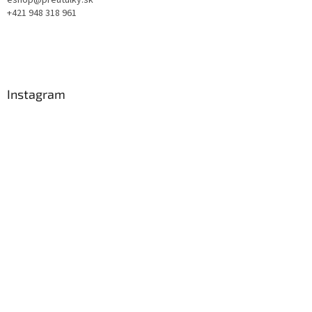
eshop@preutulky.sk
+421 948 318 961
Instagram