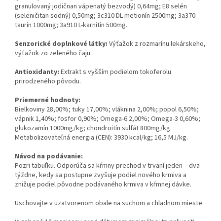
granulovaný jodičnan vápenatý bezvodý) 0,64mg; E8 selén
(seleničitan sodný) 0,50mg; 3c310 DL-metionín 2500mg; 3a370
taurín 1000mg; 3a910 L-karnitín 500mg.
Senzorické doplnkové látky:
Výťažok z rozmarínu lekárskeho,
výťažok zo zeleného čaju.
Antioxidanty:
Extrakt s vyšším podielom tokoferolu
prirodzeného pôvodu.
Priemerné hodnoty:
Bielkoviny 28,00%; tuky 17,00%; vláknina 2,00%; popol 6,50%;
vápnik 1,40%; fosfor 0,90%; Omega-6 2,00%; Omega-3 0,60%;
glukozamín 1000mg/kg; chondroitín sulfát 800mg/kg.
Metabolizovateľná energia (CEN): 3930 kcal/kg; 16,5 MJ/kg.
Návod na podávanie:
Pozri tabuľku. Odporúča sa kŕmny prechod v trvaní jeden – dva
týždne, kedy sa postupne zvyšuje podiel nového krmiva a
znižuje podiel pôvodne podávaného krmiva v kŕmnej dávke.
Uschovajte v uzatvorenom obale na suchom a chladnom mieste.