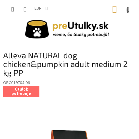
Prejsť
NÁKUP
na
EUR
obsah
KOŠÍK
Alleva NATURAL dog
chicken&pumpkin adult medium 2
kg PP
OBC019704-06
Útulok
potrebuje