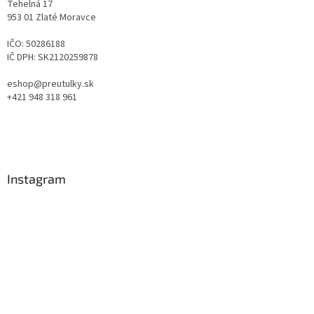
Tehelná 17
953 01 Zlaté Moravce
IČO: 50286188
IČ DPH: SK2120259878
eshop@preutulky.sk
+421 948 318 961
Instagram