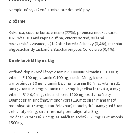
Kompletné vyvážené krmivo pre dospelé psy.
Zloženie
Kukurica, sušené kuracie mäso (22%), pšeničná múčka, kurací
tuk, ryža, sušená repná dužina, chlorid sodný, sušené
pivovarské kvasnice, výťažok z koreňa čakanky (0,4%), mannán-
oligosacharidy získané z Saccharomyces Cerevisiae (0,4%).
Doplnkové látky na 1kg
Výživné doplnkové látky: vitamín A 10000IU; vitamín D3 1000IU;
vitamín E 100mg; vitamín C 100mg; niacín 25mg; kyselina
pantoténová 10mg; vitamín B2 5mg; vitamín B6 4mg; vitamín B1
3mg; vitamín K 1mg; vitamín H 0,25mg; kyselina listová 0,30mg;
vitamín B12 0,04mg; cholín chlorid 1500mg; oxid zinočnatý
108mg; síran zinočnatý monohydrát 120mg; síran manganatý
monohydrát 150mg; síran železnatý monohydrát 44mg; uhličitan
železnatý 60mg; síran meďnatý pentahydrát 50mg;
jodičnan vápenatý 2,4mg; seleničitan sodný 0,22mg; DL-metionín
1500mg.