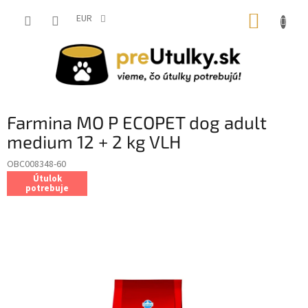
Prejsť
NÁKUP
na
EUR
obsah
KOŠÍK
Farmina MO P ECOPET dog adult
medium 12 + 2 kg VLH
OBC008348-60
Útulok
potrebuje