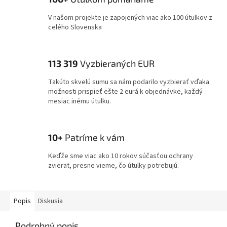
V našom projekte je zapojených viac ako 100 útulkov z
celého Slovenska
113 319
Vyzbieraných EUR
Takúto skvelú sumu sa nám podarilo vyzbierať vďaka
možnosti prispieť ešte 2 eurá k objednávke, každý
mesiac inému útulku.
10+
Patríme k vám
Keďže sme viac ako 10 rokov súčasťou ochrany
zvierat, presne vieme, čo útulky potrebujú.
Popis
Diskusia
Podrobný popis