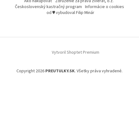
Ako nakupovať
Združenie za práva zvierat, o.z.
Československý kastračný program
Informácie o cookies
od ♥ vybudoval Filip Minár
Vytvoril Shoptet Premium
Copyright 2026
PREUTULKY.SK
. Všetky práva vyhradené.