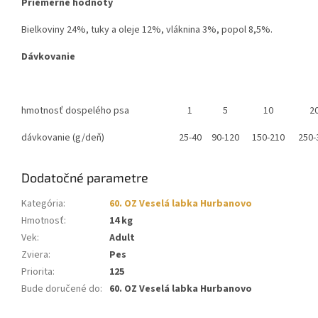
Priemerné hodnoty
Bielkoviny 24%, tuky a oleje 12%, vláknina 3%, popol 8,5%.
Dávkovanie
hmotnosť dospelého psa
1
5
10
2
dávkovanie (g/deň)
25-40
90-120
150-210
250-
Dodatočné parametre
Kategória
:
60. OZ Veselá labka Hurbanovo
Hmotnosť
:
14 kg
Vek
:
Adult
Zviera
:
Pes
Priorita
:
125
Bude doručené do
:
60. OZ Veselá labka Hurbanovo