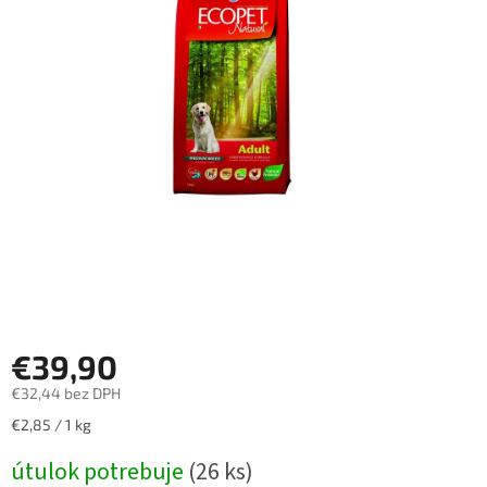
€39,90
€32,44 bez DPH
Jednotková
€2,85 / 1 kg
cena:
útulok potrebuje
(26 ks)