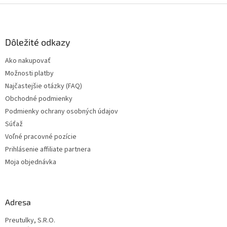
Z
á
p
ä
Dôležité odkazy
t
Ako nakupovať
i
Možnosti platby
e
Najčastejšie otázky (FAQ)
Obchodné podmienky
Podmienky ochrany osobných údajov
Súťaž
Voľné pracovné pozície
Prihlásenie affiliate partnera
Moja objednávka
Adresa
Preutulky, S.R.O.