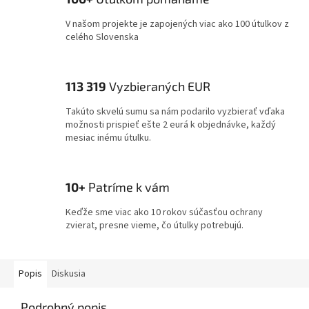
V našom projekte je zapojených viac ako 100 útulkov z
celého Slovenska
113 319
Vyzbieraných EUR
Takúto skvelú sumu sa nám podarilo vyzbierať vďaka
možnosti prispieť ešte 2 eurá k objednávke, každý
mesiac inému útulku.
10+
Patríme k vám
Keďže sme viac ako 10 rokov súčasťou ochrany
zvierat, presne vieme, čo útulky potrebujú.
Popis
Diskusia
Podrobný popis