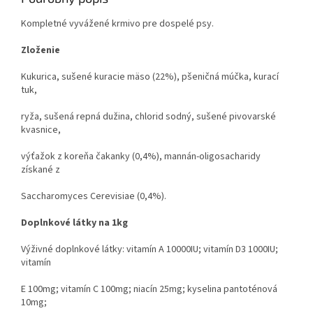
Kompletné vyvážené krmivo pre dospelé psy.
Zloženie
Kukurica, sušené kuracie mäso (22%), pšeničná múčka, kurací
tuk,
ryža, sušená repná dužina, chlorid sodný, sušené pivovarské
kvasnice,
výťažok z koreňa čakanky (0,4%), mannán-oligosacharidy
získané z
Saccharomyces Cerevisiae (0,4%).
Doplnkové látky na 1kg
Výživné doplnkové látky: vitamín A 10000IU; vitamín D3 1000IU;
vitamín
E 100mg; vitamín C 100mg; niacín 25mg; kyselina pantoténová
10mg;