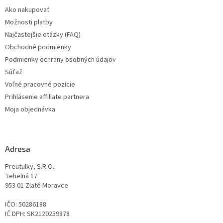
t
Ako nakupovať
i
Možnosti platby
e
Najčastejšie otázky (FAQ)
Obchodné podmienky
Podmienky ochrany osobných údajov
Súťaž
Voľné pracovné pozície
Prihlásenie affiliate partnera
Moja objednávka
Adresa
Preutulky, S.R.O.
Tehelná 17
953 01 Zlaté Moravce
IČO: 50286188
IČ DPH: SK2120259878