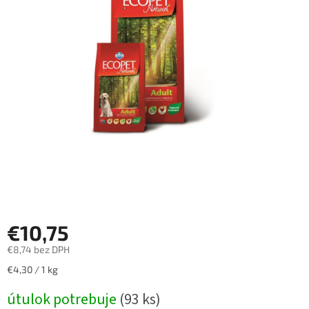
€10,75
€8,74 bez DPH
Jednotková
€4,30 / 1 kg
cena:
útulok potrebuje
(93 ks)