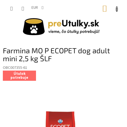
Prejsť
NÁKUP
na
EUR
obsah
KOŠÍK
Farmina MO P ECOPET dog adult
mini 2,5 kg ŠLF
OBC007355-61
Útulok
potrebuje