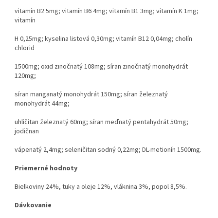
vitamín B2 5mg; vitamín B6 4mg; vitamín B1 3mg; vitamín K 1mg;
vitamín
H 0,25mg; kyselina listová 0,30mg; vitamín B12 0,04mg; cholín
chlorid
1500mg; oxid zinočnatý 108mg; síran zinočnatý monohydrát
120mg;
síran manganatý monohydrát 150mg; síran železnatý
monohydrát 44mg;
uhličitan železnatý 60mg; síran meďnatý pentahydrát 50mg;
jodičnan
vápenatý 2,4mg; seleničitan sodný 0,22mg; DL-metionín 1500mg.
Priemerné hodnoty
Bielkoviny 24%, tuky a oleje 12%, vláknina 3%, popol 8,5%.
Dávkovanie