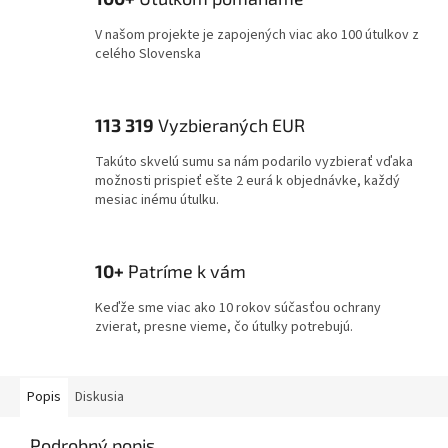
V našom projekte je zapojených viac ako 100 útulkov z
celého Slovenska
113 319
Vyzbieraných EUR
Takúto skvelú sumu sa nám podarilo vyzbierať vďaka
možnosti prispieť ešte 2 eurá k objednávke, každý
mesiac inému útulku.
10+
Patríme k vám
Keďže sme viac ako 10 rokov súčasťou ochrany
zvierat, presne vieme, čo útulky potrebujú.
Popis
Diskusia
Podrobný popis