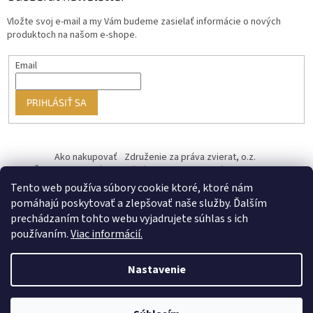
Vložte svoj e-mail a my Vám budeme zasielať informácie o nových
produktoch na našom e-shope.
Email
PRIHLÁSIŤ SA
Ako nakupovať
Združenie za práva zvierat, o.z.
Československý kastračný program
Informácie o cookies
od ♥ vybudoval Filip Minár
Tento web používa súbory cookie ktoré, ktoré nám
pomáhajú poskytovať a zlepšovať naše služby. Ďalším
prechádzaním tohto webu vyjadrujete súhlas s ich
používaním.
Viac informácií.
Nastavenie
Vytvoril Shoptet Premium