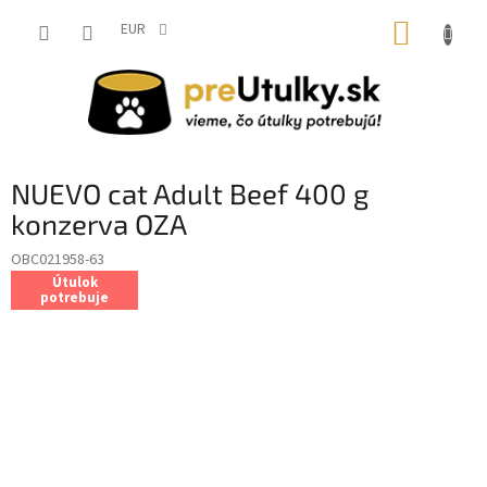
Prejsť
NÁKUP
na
EUR
obsah
KOŠÍK
NUEVO cat Adult Beef 400 g
konzerva OZA
OBC021958-63
Útulok
potrebuje