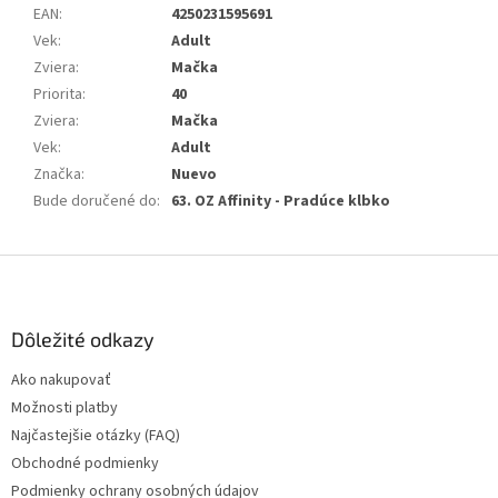
EAN
:
4250231595691
Vek
:
Adult
Zviera
:
Mačka
Priorita
:
40
Zviera
:
Mačka
Vek
:
Adult
Značka
:
Nuevo
Bude doručené do
:
63. OZ Affinity - Pradúce klbko
Z
á
p
ä
Dôležité odkazy
t
Ako nakupovať
i
Možnosti platby
e
Najčastejšie otázky (FAQ)
Obchodné podmienky
Podmienky ochrany osobných údajov