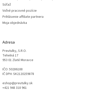
Súťaž
Voľné pracovné pozície
Prihlásenie affiliate partnera
Moja objednávka
Adresa
Preutulky, S.R.O.
Tehelná 17
953 01 Zlaté Moravce
IČO: 50286188
IČ DPH: SK2120259878
eshop@preutulky.sk
+421 948 318 961