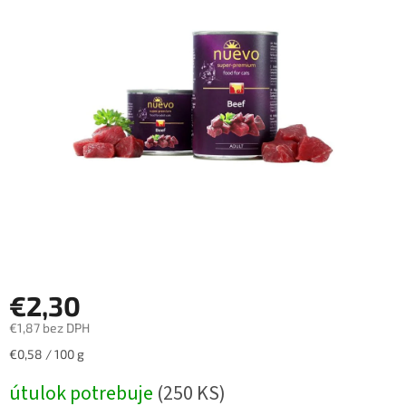
€2,30
€1,87 bez DPH
Jednotková
€0,58 / 100 g
cena:
útulok potrebuje
(250 KS)