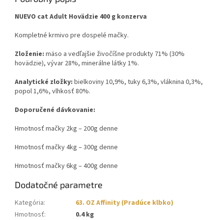
NUEVO cat Adult Hovädzie 400 g konzerva
Kompletné krmivo pre dospelé mačky.
Zloženie:
mäso a vedľajšie živočíšne produkty 71% (30%
hovädzie), vývar 28%, minerálne látky 1%.
Analytické zložky:
bielkoviny 10,9%, tuky 6,3%, vláknina 0,3%,
popol 1,6%, vlhkosť 80%.
Doporučené dávkovanie:
Hmotnosť mačky 2kg – 200g denne
Hmotnosť mačky 4kg – 300g denne
Hmotnosť mačky 6kg – 400g denne
Dodatočné parametre
Kategória
:
63. OZ Affinity (Pradúce klbko)
Hmotnosť
:
0.4 kg