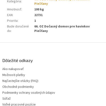
Kategória
:
Piešťany
Hmotnosť
:
100 kg
EAN
:
22731
Priorita
:
1
Bude doručené
66. OZ Dočasný domov pre havinkov
do
:
Piešťany
Z
á
p
ä
Dôležité odkazy
t
Ako nakupovať
i
Možnosti platby
e
Najčastejšie otázky (FAQ)
Obchodné podmienky
Podmienky ochrany osobných údajov
Súťaž
Voľné pracovné pozície