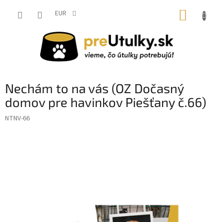
Prejsť
NÁKUP
na
EUR
obsah
KOŠÍK
Nechám to na vás (OZ Dočasný
domov pre havinkov Piešťany č.66)
NTNV-66