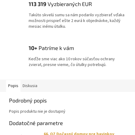
113 319
Vyzbieraných EUR
Takúto skvelú sumu sa nám podarilo vyzbierať vďaka
možnosti prispieť ešte 2 eurá k objednávke, každý
mesiac inému útulku.
10+
Patríme k vám
Keďže sme viac ako 10 rokov súčasťou ochrany
zvierat, presne vieme, čo útulky potrebujú.
Popis
Diskusia
Podrobný popis
Popis produktu nie je dostupný
Dodatočné parametre
66. OZ Dočasný domov pre havinkov