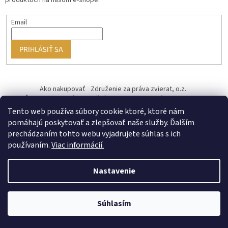
produktoch na našom e-shope.
Email
PRIHLÁSIŤ SA
Ako nakupovať
Združenie za práva zvierat, o.z.
Československý kastračný program
Informácie o cookies
od ♥ vybudoval Filip Minár
Tento web používa súbory cookie ktoré, ktoré nám
pomáhajú poskytovať a zlepšovať naše služby. Ďalším
prechádzaním tohto webu vyjadrujete súhlas s ich
používaním.
Viac informácií.
Nastavenie
Vytvoril Shoptet Premium
Súhlasím
Copyright 2026
PREUTULKY.SK
. Všetky práva vyhradené.