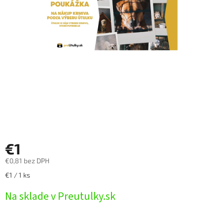
€1
€0,81 bez DPH
Jednotková
€1 / 1 ks
cena:
Na sklade v Preutulky.sk