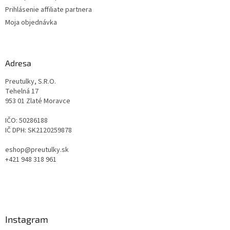
Prihlásenie affiliate partnera
Moja objednávka
Adresa
Preutulky, S.R.O.
Tehelná 17
953 01 Zlaté Moravce
IČO: 50286188
IČ DPH: SK2120259878
eshop@preutulky.sk
+421 948 318 961
Instagram