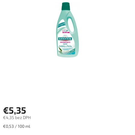
€5,35
€4,35 bez DPH
Jednotková
€0,53 / 100 ml
cena: