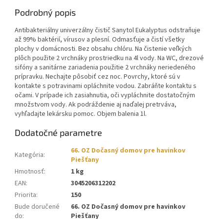
Podrobný popis
Antibakteriálny univerzálny čistič Sanytol Eukalyptus odstraňuje
až 99% baktérií, vírusov a plesní. Odmasťuje a čistí všetky
plochy v domácnosti. Bez obsahu chlóru. Na čistenie veľkých
plôch použite 2 vrchnáky prostriedku na 4l vody. Na WC, drezové
sifóny a sanitárne zariadenia použitie 2 vrchnáky neriedeného
prípravku. Nechajte pôsobiť cez noc. Povrchy, ktoré sú v
kontakte s potravinami opláchnite vodou. Zabráňte kontaktu s
očami. V prípade ich zasiahnutia, oči vypláchnite dostatočným
množstvom vody. Ak podráždenie aj naďalej pretrváva,
vyhľadajte lekársku pomoc. Objem balenia 1l.
Dodatočné parametre
66. OZ Dočasný domov pre havinkov
Kategória
:
Piešťany
Hmotnosť
:
1 kg
EAN
:
3045206312202
Priorita
:
150
Bude doručené
66. OZ Dočasný domov pre havinkov
do
:
Piešťany