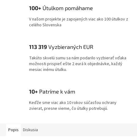
100+
Útulkom pomáhame
V našom projekte je zapojených viac ako 100 útulkov z
celého Slovenska
113 319
Vyzbieraných EUR
Takúto skvelú sumu sa nám podarilo vyzbierať vďaka
možnosti prispieť ešte 2 eurá k objednávke, každý
mesiac inému útulku.
10+
Patríme k vám
Keďže sme viac ako 10 rokov súčasťou ochrany
zvierat, presne vieme, čo útulky potrebujú.
Popis
Diskusia