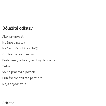
Z
á
p
ä
Dôležité odkazy
t
Ako nakupovať
i
Možnosti platby
e
Najčastejšie otázky (FAQ)
Obchodné podmienky
Podmienky ochrany osobných údajov
Súťaž
Voľné pracovné pozície
Prihlásenie affiliate partnera
Moja objednávka
Adresa