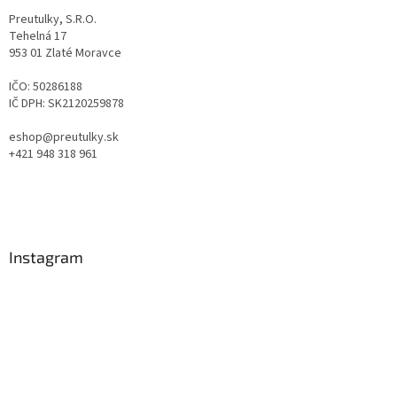
Preutulky, S.R.O.
Tehelná 17
953 01 Zlaté Moravce
IČO: 50286188
IČ DPH: SK2120259878
eshop@preutulky.sk
+421 948 318 961
Instagram