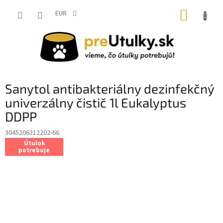
Prejsť
NÁKUP
na
EUR
obsah
KOŠÍK
Sanytol antibakteriálny dezinfekčný
univerzálny čistič 1l Eukalyptus
DDPP
3045206312202-66
Útulok
potrebuje