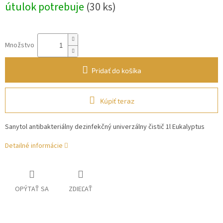
útulok potrebuje
(30 ks)
Množstvo
Pridať do košíka
Kúpiť teraz
Sanytol antibakteriálny dezinfekčný univerzálny čistič 1l Eukalyptus
Detailné informácie
OPÝTAŤ SA
ZDIEĽAŤ