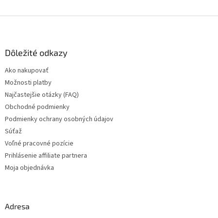
Z
á
p
ä
Dôležité odkazy
t
Ako nakupovať
i
Možnosti platby
e
Najčastejšie otázky (FAQ)
Obchodné podmienky
Podmienky ochrany osobných údajov
Súťaž
Voľné pracovné pozície
Prihlásenie affiliate partnera
Moja objednávka
Adresa