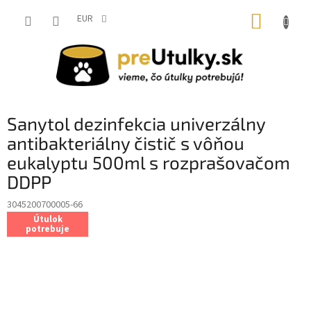
Prejsť
NÁKUP
na
EUR
obsah
KOŠÍK
Sanytol dezinfekcia univerzálny
antibakteriálny čistič s vôňou
eukalyptu 500ml s rozprašovačom
DDPP
3045200700005-66
Útulok
potrebuje