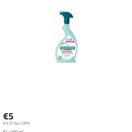
€5
€4,07 bez DPH
Jednotková
€1 / 100 ml