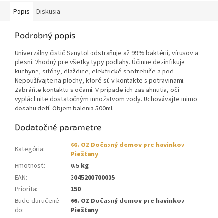
Popis
Diskusia
Podrobný popis
Univerzálny čistič Sanytol odstraňuje až 99% baktérií, vírusov a
plesní. Vhodný pre všetky typy podlahy. Účinne dezinfikuje
kuchyne, sifóny, dlaždice, elektrické spotrebiče a pod.
Nepoužívajte na plochy, ktoré sú v kontakte s potravinami.
Zabráňte kontaktu s očami. V prípade ich zasiahnutia, oči
vypláchnite dostatočným množstvom vody. Uchovávajte mimo
dosahu detí. Objem balenia 500ml.
Dodatočné parametre
66. OZ Dočasný domov pre havinkov
Kategória
:
Piešťany
Hmotnosť
:
0.5 kg
EAN
:
3045200700005
Priorita
:
150
Bude doručené
66. OZ Dočasný domov pre havinkov
do
:
Piešťany