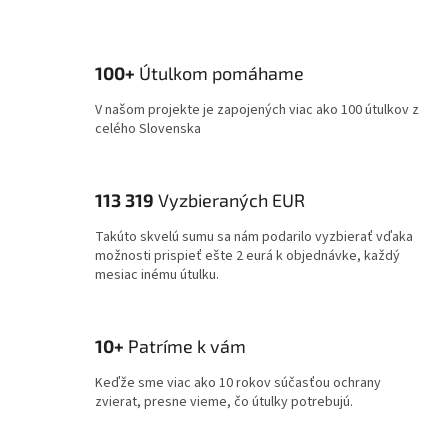
100+
Útulkom pomáhame
V našom projekte je zapojených viac ako 100 útulkov z
celého Slovenska
113 319
Vyzbieraných EUR
Takúto skvelú sumu sa nám podarilo vyzbierať vďaka
možnosti prispieť ešte 2 eurá k objednávke, každý
mesiac inému útulku.
10+
Patríme k vám
Keďže sme viac ako 10 rokov súčasťou ochrany
zvierat, presne vieme, čo útulky potrebujú.