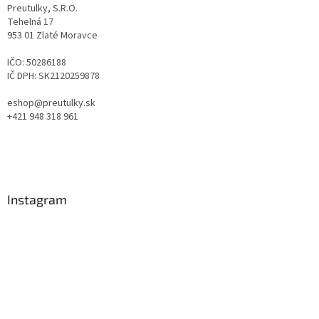
Preutulky, S.R.O.
Tehelná 17
953 01 Zlaté Moravce
IČO: 50286188
IČ DPH: SK2120259878
eshop@preutulky.sk
+421 948 318 961
Instagram