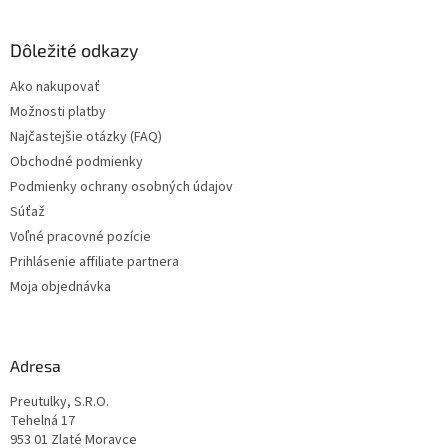
á
p
ä
Dôležité odkazy
t
Ako nakupovať
i
Možnosti platby
e
Najčastejšie otázky (FAQ)
Obchodné podmienky
Podmienky ochrany osobných údajov
Súťaž
Voľné pracovné pozície
Prihlásenie affiliate partnera
Moja objednávka
Adresa
Preutulky, S.R.O.
Tehelná 17
953 01 Zlaté Moravce