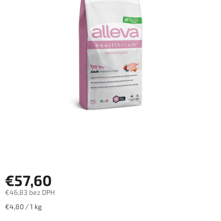
€57,60
€46,83 bez DPH
Jednotková
€4,80 / 1 kg
cena: