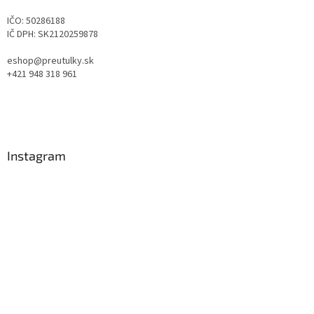
IČO: 50286188
IČ DPH: SK2120259878
eshop@preutulky.sk
+421 948 318 961
Instagram