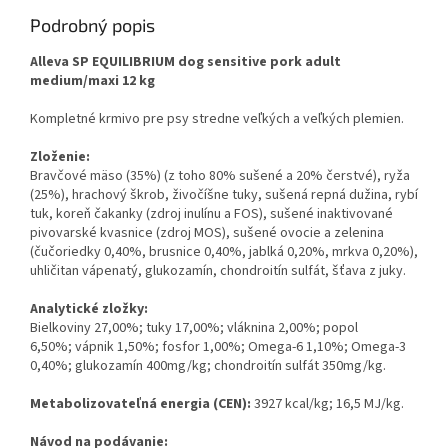
Podrobný popis
Alleva SP EQUILIBRIUM dog sensitive pork adult
medium/maxi 12 kg
Kompletné krmivo pre psy stredne veľkých a veľkých plemien.
Zloženie:
Bravčové mäso (35%) (z toho 80% sušené a 20% čerstvé), ryža
(25%), hrachový škrob, živočíšne tuky,
sušená repná dužina, rybí
tuk, koreň čakanky (zdroj inulínu a FOS), sušené inaktivované
pivovarské kvasnice (zdroj MOS), sušené ovocie a zelenina
(čučoriedky 0,40%, brusnice 0,40%, jablká 0,20%, mrkva 0,20%),
uhličitan vápenatý, glukozamín, chondroitín sulfát, šťava z juky.
Analytické zložky:
Bielkoviny 27,00%; tuky 17,00%; vláknina 2,00%; popol
6,50%;
vápnik 1,50%; fosfor 1,00%; Omega-6 1,10%; Omega-3
0,40%; glukozamín 400mg/kg; chondroitín sulfát 350mg/kg.
Metabolizovateľná energia (CEN):
3927 kcal/kg; 16,5 MJ/kg.
Návod na podávanie: