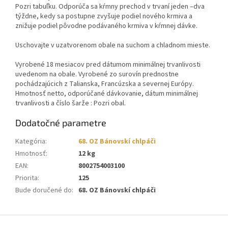
Pozri tabuľku. Odporúča sa kŕmny prechod v trvaní jeden –dva
týždne, kedy sa postupne zvyšuje podiel nového krmiva a
znižuje podiel pôvodne podávaného krmiva v kŕmnej dávke.
Uschovajte v uzatvorenom obale na suchom a chladnom mieste.
Vyrobené 18 mesiacov pred dátumom minimálnej trvanlivosti
uvedenom na obale. Vyrobené zo surovín prednostne
pochádzajúcich z Talianska, Francúzska a severnej Európy.
Hmotnosť netto, odporúčané dávkovanie, dátum minimálnej
trvanlivosti a číslo šarže : Pozri obal.
Dodatočné parametre
Kategória
:
68. OZ Bánovskí chlpáči
Hmotnosť
:
12 kg
EAN
:
8002754003100
Priorita
:
125
Bude doručené do
:
68. OZ Bánovskí chlpáči
Z