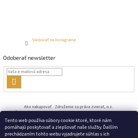
Sledovať na Instagrame
Odoberať newsletter
PRIHLÁSIŤ
SA
Ako nakupovať
Združenie za práva zvierat, o.z.
Československý kastračný program
Informácie o cookies
od ♥ vybudoval Filip Minár
Tento web používa súbory cookie ktoré, ktoré nám
pomáhajú poskytovať a zlepšovať naše služby. Ďalším
prechádzaním tohto webu vyjadrujete súhlas s ich