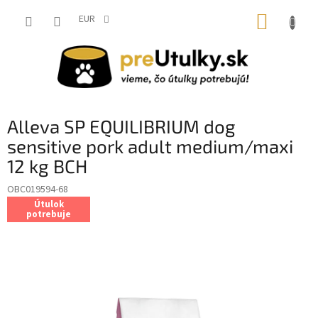
Prejsť
NÁKUP
na
EUR
obsah
KOŠÍK
Alleva SP EQUILIBRIUM dog
sensitive pork adult medium/maxi
12 kg BCH
OBC019594-68
Útulok
potrebuje