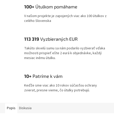
100+
Útulkom pomáhame
V našom projekte je zapojených viac ako 100 útulkov z
celého Slovenska
113 319
Vyzbieraných EUR
Takúto skvelú sumu sa nám podarilo vyzbierať vďaka
možnosti prispieť ešte 2 eurá k objednávke, každý
mesiac inému útulku.
10+
Patríme k vám
Keďže sme viac ako 10 rokov súčasťou ochrany
zvierat, presne vieme, čo útulky potrebujú.
Popis
Diskusia