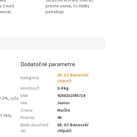
ďaka
súčasťou ochrany zvierat,
e 2 eurá
presne vieme, čo útulky
mesiac
potrebujú.
Dodatočné parametre
68. OZ Bánovskí
Kategória
:
chlpáči
Hmotnosť
:
0.4 kg
EAN
:
4250231595714
7,5%, ryža
Vek
:
Junior
Zviera
:
Mačka
sť 78%.
Priorita
:
40
Bude doručené
68. OZ Bánovskí
do
:
chlpáči