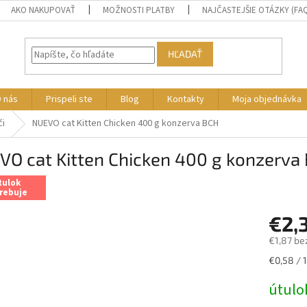
AKO NAKUPOVAŤ
MOŽNOSTI PLATBY
NAJČASTEJŠIE OTÁZKY (FA
HĽADAŤ
 nás
Prispeli ste
Blog
Kontakty
Moja objednávka
či
NUEVO cat Kitten Chicken 400 g konzerva BCH
VO cat Kitten Chicken 400 g konzerva
tulok
rebuje
€2,
€1,87 be
Jednotk
€0,58 / 
cena:
útulo