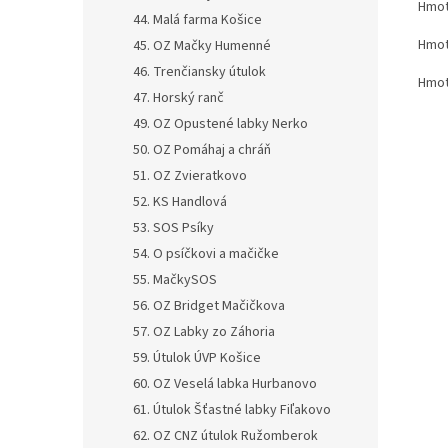
Hmot
44. Malá farma Košice
Hmot
45. OZ Mačky Humenné
46. Trenčiansky útulok
Hmot
47. Horský ranč
49. OZ Opustené labky Nerko
50. OZ Pomáhaj a chráň
51. OZ Zvieratkovo
52. KS Handlová
53. SOS Psíky
54. O psíčkovi a mačičke
55. MačkySOS
56. OZ Bridget Mačičkova
57. OZ Labky zo Záhoria
59. Útulok ÚVP Košice
60. OZ Veselá labka Hurbanovo
61. Útulok Šťastné labky Fiľakovo
62. OZ CNZ útulok Ružomberok