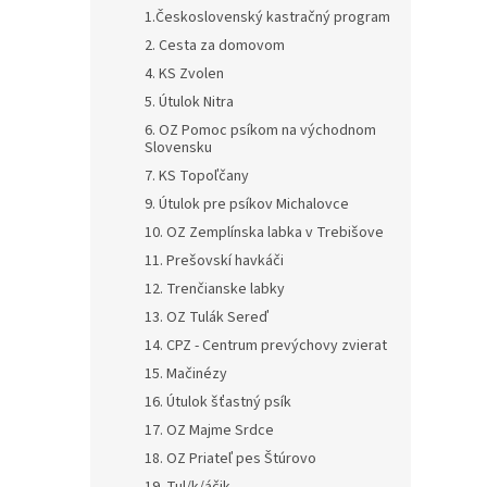
1.Československý kastračný program
2. Cesta za domovom
4. KS Zvolen
5. Útulok Nitra
6. OZ Pomoc psíkom na východnom
Slovensku
7. KS Topoľčany
9. Útulok pre psíkov Michalovce
10. OZ Zemplínska labka v Trebišove
11. Prešovskí havkáči
12. Trenčianske labky
13. OZ Tulák Sereď
14. CPZ - Centrum prevýchovy zvierat
15. Mačinézy
16. Útulok šťastný psík
17. OZ Majme Srdce
18. OZ Priateľ pes Štúrovo