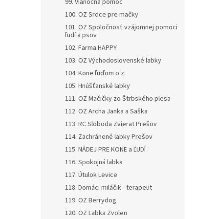
99. Vianočná pomoc
100. OZ Srdce pre mačky
101. OZ Spoločnosť vzájomnej pomoci
ľudí a psov
102. Farma HAPPY
103. OZ Východoslovenské labky
104. Kone ľuďom o.z.
105. Hnúšťanské labky
111. OZ Mačičky zo Štrbského plesa
112. OZ Archa Janka a Saška
113. RC Sloboda Zvierat Prešov
114. Zachránené labky Prešov
115. NÁDEJ PRE KONE a ĽUDÍ
116. Spokojná labka
117. Útulok Levice
118. Domáci miláčik - terapeut
119. OZ Berrydog
120. OZ Labka Zvolen