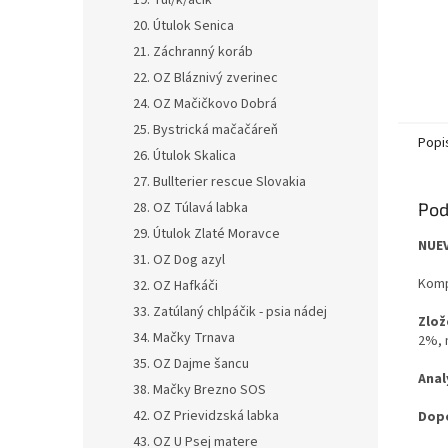
19. Tul/k/áčik
20. Útulok Senica
21. Záchranný koráb
22. OZ Bláznivý zverinec
24. OZ Mačičkovo Dobrá
25. Bystrická mačačáreň
Popi
26. Útulok Skalica
27. Bullterier rescue Slovakia
28. OZ Túlavá labka
Pod
29. Útulok Zlaté Moravce
NUEV
31. OZ Dog azyl
Komp
32. OZ Hafkáči
33. Zatúlaný chlpáčik - psia nádej
Zlož
34. Mačky Trnava
2%, 
35. OZ Dajme šancu
Anal
38. Mačky Brezno SOS
42. OZ Prievidzská labka
Dopo
43. OZ U Psej matere