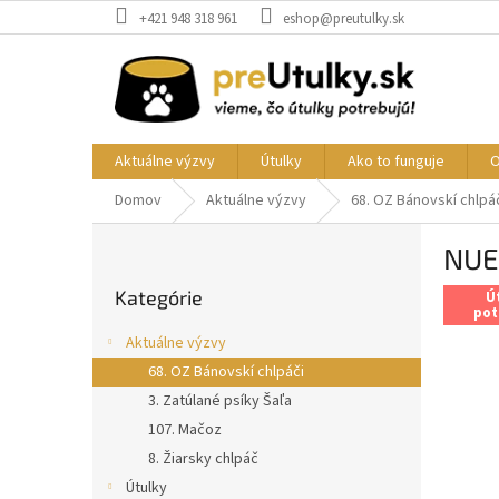
Prejsť
+421 948 318 961
eshop@preutulky.sk
na
obsah
Aktuálne výzvy
Útulky
Ako to funguje
O
Domov
Aktuálne výzvy
68. OZ Bánovskí chlpá
B
NUE
o
Preskočiť
č
Kategórie
kategórie
Ú
n
pot
ý
Aktuálne výzvy
p
68. OZ Bánovskí chlpáči
a
3. Zatúlané psíky Šaľa
n
e
107. Mačoz
l
8. Žiarsky chlpáč
Útulky