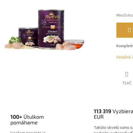
Množstv
Kompletn
Detailné 
TLAČ
113 319
Vyzbier
100+
Útulkom
EUR
pomáhame
Takúto skvelú sumu s