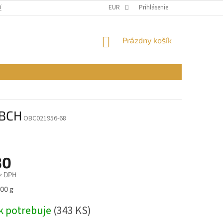
Q)
OBCHODNÉ PODMIENKY
EUR
PODMIENKY OCHRANY OSOBNÝCH ÚDAJ
Prihlásenie
NÁKUPNÝ
Prázdny košík
KOŠÍK
 BCH
OBC021956-68
30
z DPH
ová
100 g
k potrebuje
(343 KS)