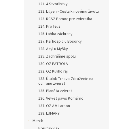
121. 4 Štvorlístky
122. Lillyen - Cesta k novému životu
123. RCSZ Pomoc pre zvieratka
124. Pro felis
125. Labka záchrany
127. Psí hospic u Bosorky
128. Azyl u Myšky
129. Zachráňme spolu
130. OZ PATROLA
132. OZ Kuliho raj
133. Útulok Trnava-Združenie na
ochranu zvierat
135. Planéta zvierat
136. Velvet paws Komárno
137. OZ A.V. Larson
138. LUMARY
Merch
Preutulky.sk