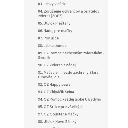
83. Labky v núdzi
84. Združenie ochrancov a priateľov
zvierat (ZOPZ)
85. Útulok Piešťany
86. Nádej pre mačky
87. Psy ulice
88. Labka pomoci
89. OZ Pomoc nechceným zvieratkám -
Svidník
90. OZ Zvieracia nádej
91. Mačacie hniezdo záchrany Stará
Ľubovňa, o.z.
92. OZ Happy paws
93. OZ Chlpáčik Snina
94. OZ Pomoc každej labke U Badyho
95. OZ Srdce pre všetkých
97. OZ Opustené Mačky
98. Útulok Nové Zámky