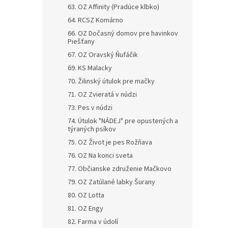
63. OZ Affinity (Pradúce klbko)
64. RCSZ Komárno
66. OZ Dočasný domov pre havinkov
Piešťany
67. OZ Oravský Ňufáčik
69. KS Malacky
70. Žilinský útulok pre mačky
71. OZ Zvieratá v núdzi
73. Pes v núdzi
74. Útulok "NÁDEJ" pre opustených a
týraných psíkov
75. OZ Život je pes Rožňava
76. OZ Na konci sveta
77. Občianske združenie Mačkovo
79. OZ Zatúlané labky Šurany
80. OZ Lotta
81. OZ Engy
82. Farma v údolí