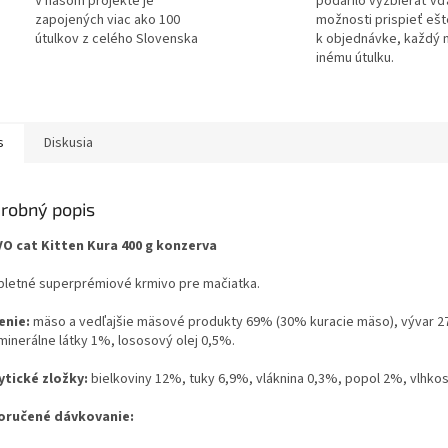
V našom projekte je
podarilo vyzbierať v
zapojených viac ako 100
možnosti prispieť ešt
útulkov z celého Slovenska
k objednávke, každý 
inému útulku.
s
Diskusia
robný popis
O cat Kitten Kura 400 g konzerva
letné superprémiové krmivo pre mačiatka.
enie:
mäso a vedľajšie mäsové produkty 69% (30% kuracie mäso), vývar 2
minerálne látky 1%, lososový olej 0,5%.
ytické zložky:
bielkoviny 12%, tuky 6,9%, vláknina 0,3%, popol 2%, vlhko
ručené dávkovanie: