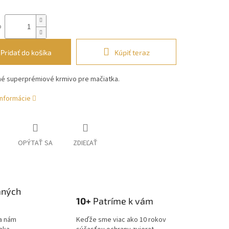
o
Pridať do košíka
Kúpiť teraz
é superprémiové krmivo pre mačiatka.
informácie
OPÝTAŤ SA
ZDIEĽAŤ
aných
10+
Patríme k vám
a nám
Keďže sme viac ako 10 rokov