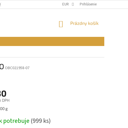
Q)
OBCHODNÉ PODMIENKY
EUR
PODMIENKY OCHRANY OSOBNÝCH ÚDAJ
Prihlásenie
NÁKUPNÝ
Prázdny košík
KOŠÍK
TO
OBC021958-07
30
z DPH
ová
100 g
k potrebuje
(999 ks)