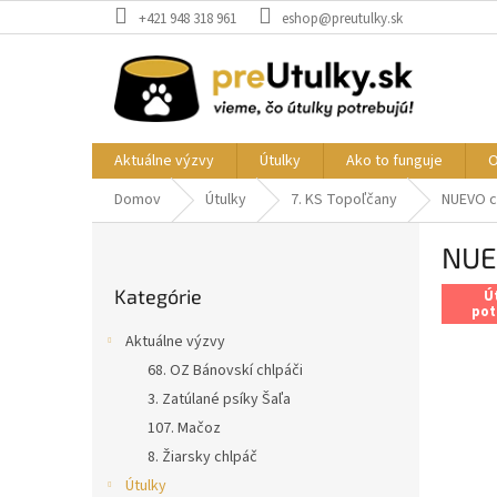
Prejsť
+421 948 318 961
eshop@preutulky.sk
na
obsah
Aktuálne výzvy
Útulky
Ako to funguje
O
Domov
Útulky
7. KS Topoľčany
NUEVO c
B
NUE
o
Preskočiť
č
Kategórie
kategórie
Ú
n
pot
ý
Aktuálne výzvy
p
68. OZ Bánovskí chlpáči
a
3. Zatúlané psíky Šaľa
n
e
107. Mačoz
l
8. Žiarsky chlpáč
Útulky