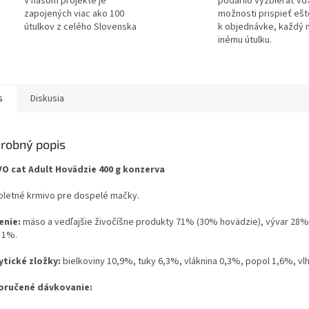
V našom projekte je
podarilo vyzbierať v
zapojených viac ako 100
možnosti prispieť ešt
útulkov z celého Slovenska
k objednávke, každý 
inému útulku.
s
Diskusia
robný popis
O cat Adult Hovädzie 400 g konzerva
letné krmivo pre dospelé mačky.
enie:
mäso a vedľajšie živočíšne produkty 71% (30% hovädzie), vývar 28%
y 1%.
ytické zložky:
bielkoviny 10,9%, tuky 6,3%, vláknina 0,3%, popol 1,6%, vl
ručené dávkovanie: