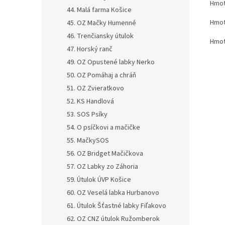
Hmot
44. Malá farma Košice
Hmot
45. OZ Mačky Humenné
46. Trenčiansky útulok
Hmot
47. Horský ranč
49. OZ Opustené labky Nerko
50. OZ Pomáhaj a chráň
51. OZ Zvieratkovo
52. KS Handlová
53. SOS Psíky
54. O psíčkovi a mačičke
55. MačkySOS
56. OZ Bridget Mačičkova
57. OZ Labky zo Záhoria
59. Útulok ÚVP Košice
60. OZ Veselá labka Hurbanovo
61. Útulok Šťastné labky Fiľakovo
62. OZ CNZ útulok Ružomberok