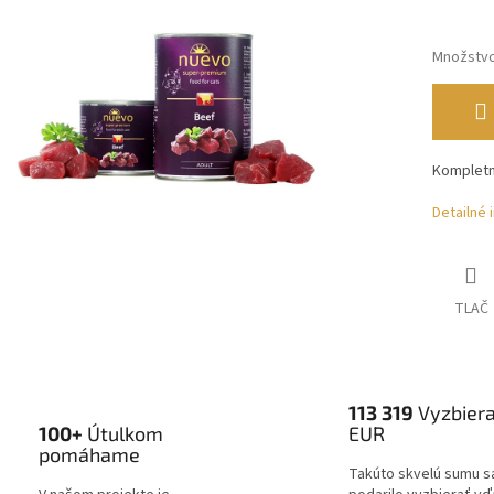
Množstv
Kompletn
Detailné 
TLAČ
113 319
Vyzbier
100+
Útulkom
EUR
pomáhame
Takúto skvelú sumu s