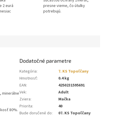
ďaka
súčasťou ochrany zvierat,
e 2 eurá
presne vieme, čo útulky
mesiac
potrebujú.
Dodatočné parametre
Kategória
:
7. KS Topoľčany
Hmotnosť
:
0.4 kg
EAN
:
4250231595691
Vek
:
Adult
, minerálne
Zviera
:
Mačka
Priorita
:
40
hkosť 80%.
Bude doručené do
:
07. KS Topoľčany