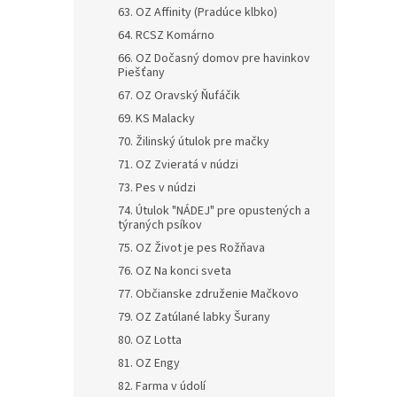
63. OZ Affinity (Pradúce klbko)
64. RCSZ Komárno
66. OZ Dočasný domov pre havinkov
Piešťany
67. OZ Oravský Ňufáčik
69. KS Malacky
70. Žilinský útulok pre mačky
71. OZ Zvieratá v núdzi
73. Pes v núdzi
74. Útulok "NÁDEJ" pre opustených a
týraných psíkov
75. OZ Život je pes Rožňava
76. OZ Na konci sveta
77. Občianske združenie Mačkovo
79. OZ Zatúlané labky Šurany
80. OZ Lotta
81. OZ Engy
82. Farma v údolí