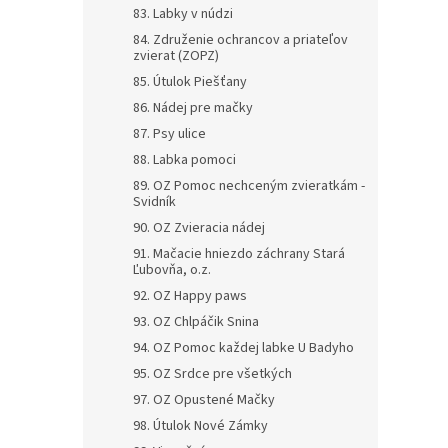
83. Labky v núdzi
84. Združenie ochrancov a priateľov
zvierat (ZOPZ)
85. Útulok Piešťany
86. Nádej pre mačky
87. Psy ulice
88. Labka pomoci
89. OZ Pomoc nechceným zvieratkám -
Svidník
90. OZ Zvieracia nádej
91. Mačacie hniezdo záchrany Stará
Ľubovňa, o.z.
92. OZ Happy paws
93. OZ Chlpáčik Snina
94. OZ Pomoc každej labke U Badyho
95. OZ Srdce pre všetkých
97. OZ Opustené Mačky
98. Útulok Nové Zámky