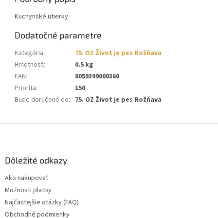
Kuchynské utierky
Dodatočné parametre
Kategória
:
75. OZ Život je pes Rožňava
Hmotnosť
:
0.5 kg
EAN
:
8059399000360
Priorita
:
150
Bude doručené do
:
75. OZ Život je pes Rožňava
Z
á
p
ä
Dôležité odkazy
t
Ako nakupovať
i
Možnosti platby
e
Najčastejšie otázky (FAQ)
Obchodné podmienky