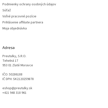
Podmienky ochrany osobných údajov
Súťaž
Voľné pracovné pozície
Prihlásenie affiliate partnera
Moja objednávka
Adresa
Preutulky, S.R.O.
Tehelná 17
953 01 Zlaté Moravce
IČO: 50286188
IČ DPH: SK2120259878
eshop@preutulky.sk
+421 948 318 961