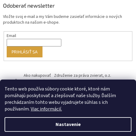
Odoberať newsletter
Vložte svoj e-mail a my Vám budeme zasielať informácie o nových
produktoch na našom e-shope.
Email
PRIHLÁSIŤ SA
Ako nakupovať
Združenie za práva zvierat, o.z.
Československý kastračný program
Informácie o cookies
od ♥ vybudoval Filip Minár
Tento web používa súbory cookie ktoré, ktoré nám
pomáhajú poskytovať a zlepšovať naše služby. Ďalším
prechádzaním tohto webu vyjadrujete súhlas s ich
používaním.
Viac informácií.
Nastavenie
Vytvoril Shoptet Premium