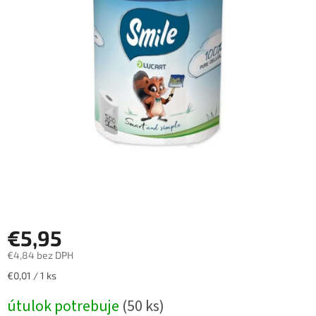
€5,95
€4,84 bez DPH
Jednotková
€0,01 / 1 ks
cena:
útulok potrebuje
(50 ks)