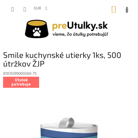
Prejsť
NÁKUP
na
EUR
obsah
KOŠÍK
Smile kuchynské utierky 1ks, 500
útržkov ŽJP
8059399000360-75
Útulok
potrebuje