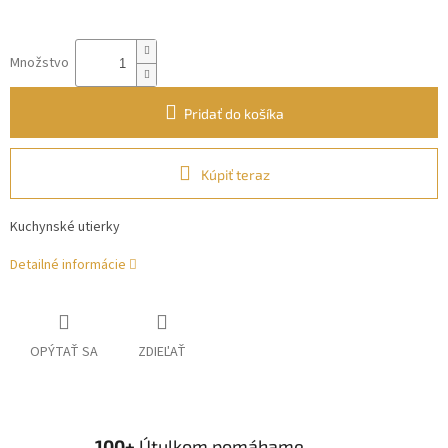
Množstvo
Pridať do košíka
Kúpiť teraz
Kuchynské utierky
Detailné informácie
OPÝTAŤ SA
ZDIEĽAŤ
100+
Útulkom pomáhame