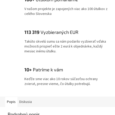
V našom projekte je zapojených viac ako 100 útulkov z
celého Slovenska
113 319
Vyzbieraných EUR
Takúto skvelú sumu sa nám podarilo vyzbierať vďaka
možnosti prispieť ešte 2 eurá k objednávke, každý
mesiac inému útulku.
10+
Patríme k vám
Keďže sme viac ako 10 rokov súčasťou ochrany
zvierat, presne vieme, čo útulky potrebujú.
Popis
Diskusia
Podrobný popis