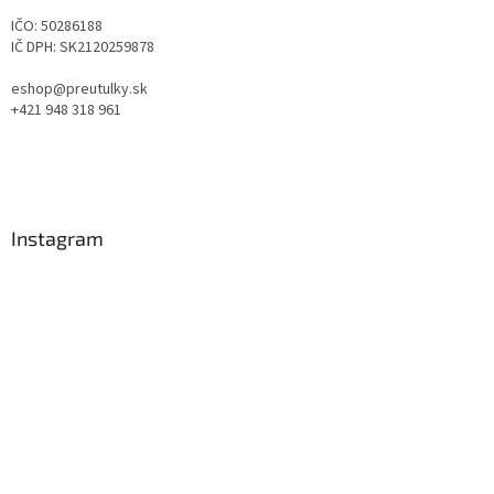
IČO: 50286188
IČ DPH: SK2120259878
eshop@preutulky.sk
+421 948 318 961
Instagram