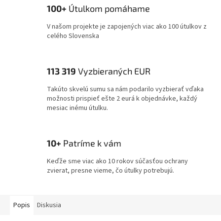
100+
Útulkom pomáhame
V našom projekte je zapojených viac ako 100 útulkov z
celého Slovenska
113 319
Vyzbieraných EUR
Takúto skvelú sumu sa nám podarilo vyzbierať vďaka
možnosti prispieť ešte 2 eurá k objednávke, každý
mesiac inému útulku.
10+
Patríme k vám
Keďže sme viac ako 10 rokov súčasťou ochrany
zvierat, presne vieme, čo útulky potrebujú.
Popis
Diskusia