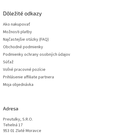
á
p
ä
Dôležité odkazy
t
Ako nakupovať
i
Možnosti platby
e
Najčastejšie otázky (FAQ)
Obchodné podmienky
Podmienky ochrany osobných údajov
Súťaž
Voľné pracovné pozície
Prihlásenie affiliate partnera
Moja objednávka
Adresa
Preutulky, S.R.O.
Tehelná 17
953 01 Zlaté Moravce