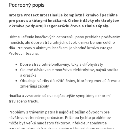
Podrobný popis
Integra Protect Intestinal je kompletné krmivo špeciálne
pre psov s akútnymi hnačkami. Cielené dávky elektrolytov
v krmive podporujú regeneráciu čreva a tlmia zápaly.
Diétne liečenie hnačkových ochorení u psov prebieha podávaním
menších, ale dobre stráviteľných dávok krmiva behom celého
dňa. Pre psov s akútnymi hnačkami je vhodné krmivo Integra
Protect Intestinal:
Dobre stráviteľné bielkoviny, tuky a uhľohydráty
Cielené dávkovanie množstva elektrolytov, najmä sodíka
a draslíka
Obsahuje všetky dôležité živiny, ktoré regenerujú črevo a
zmierňujú zápaly
Hnačka a zvracanie sú dva najčastejšie symptómy ochorení
tráviaceho traktu.
Problémy s trávením patria k najdôležitejším dôvodom pre
návštevu veterinárnej ordinácie. Príčinou týchto problémov
môže byť veľké množstvo faktorov. Infekcie, napadnutie
parazitmi, alergické reakcie, chyby v kŕmení alebo nesprávna