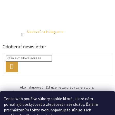
Sledovať na Instagrame
Odoberať newsletter
PRIHLÁSIŤ
SA
Ako nakupovať
Združenie za práva zvierat, o.z.
Československý kastračný program
Informácie o cookies
od ♥ vybudoval Filip Minár
Tento web používa súbory cookie ktoré, ktoré nám
pomáhajú poskytovať a zlepšovať naše služby. Ďalším
prechádzaním tohto webu vyjadrujete súhlas s ich