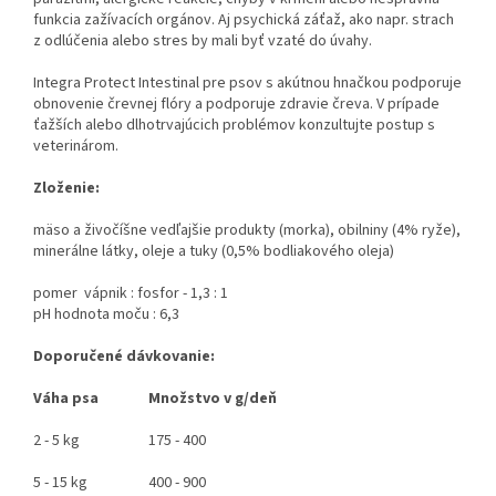
funkcia zažívacích orgánov. Aj psychická záťaž, ako napr. strach
z odlúčenia alebo stres by mali byť vzaté do úvahy.
Integra Protect Intestinal pre psov s akútnou hnačkou podporuje
obnovenie črevnej flóry a podporuje zdravie čreva. V prípade
ťažších alebo dlhotrvajúcich problémov konzultujte postup s
veterinárom.
Zloženie:
mäso a živočíšne vedľajšie produkty (morka), obilniny (4% ryže),
minerálne látky, oleje a tuky (0,5% bodliakového oleja)
pomer vápnik : fosfor - 1,3 : 1
pH hodnota moču : 6,3
Doporučené dávkovanie:
Váha psa
Množstvo v g/deň
2 - 5 kg
175 - 400
5 - 15 kg
400 - 900