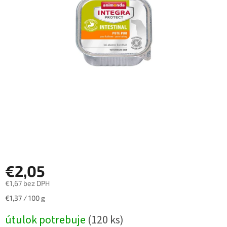
€2,05
€1,67 bez DPH
Jednotková
€1,37 / 100 g
cena:
útulok potrebuje
(120 ks)