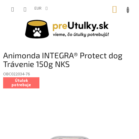
Prejsť
NÁKUP
na
EUR
obsah
KOŠÍK
Animonda INTEGRA® Protect dog
Trávenie 150g NKS
OBC022034-76
Útulok
potrebuje