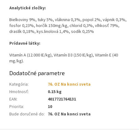
Analytické zložky:
Bielkoviny 9%, tuky 5%, vláknina 0,3%, popol 2%, vápnik 0,3%,
fosfor 0,23%, horčík 150mg/kg, chlorid 0,3%, vlhkosť 79%,
draslík 0,18%, kys.linolová 1,4%, sodík 0,25%
Prídavné látky:
Vitamín A (12.000 IE/kg), Vitamín D3 (150 IE/kg), Vitamín E (40
mg/kg).
Dodatočné parametre
Kategória
:
76. OZ Na konci sveta
Hmotnosť
:
0.15 kg
EAN
:
4017721764131
Priorita
:
10
Bude doručené do
:
76. OZ Na konci sveta
Z