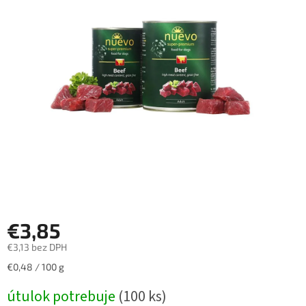
€3,85
€3,13 bez DPH
Jednotková
€0,48 / 100 g
cena:
útulok potrebuje
(100 ks)