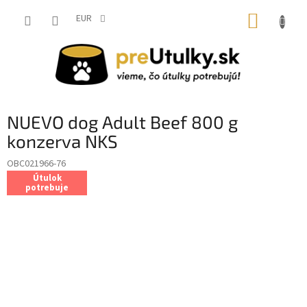
Prejsť
NÁKUP
na
EUR
obsah
KOŠÍK
NUEVO dog Adult Beef 800 g
konzerva NKS
OBC021966-76
Útulok
potrebuje