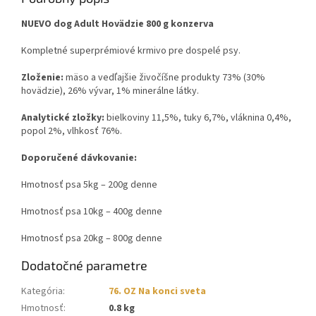
NUEVO dog Adult Hovädzie 800 g konzerva
Kompletné superprémiové krmivo pre dospelé psy.
Zloženie:
mäso a vedľajšie živočíšne produkty 73% (30%
hovädzie), 26% vývar, 1% minerálne látky.
Analytické zložky:
bielkoviny 11,5%, tuky 6,7%, vláknina 0,4%,
popol 2%, vlhkosť 76%.
Doporučené dávkovanie:
Hmotnosť psa 5kg – 200g denne
Hmotnosť psa 10kg – 400g denne
Hmotnosť psa 20kg – 800g denne
Dodatočné parametre
Kategória
:
76. OZ Na konci sveta
Hmotnosť
:
0.8 kg