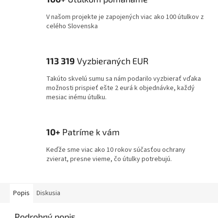
V našom projekte je zapojených viac ako 100 útulkov z
celého Slovenska
113 319
Vyzbieraných EUR
Takúto skvelú sumu sa nám podarilo vyzbierať vďaka
možnosti prispieť ešte 2 eurá k objednávke, každý
mesiac inému útulku.
10+
Patríme k vám
Keďže sme viac ako 10 rokov súčasťou ochrany
zvierat, presne vieme, čo útulky potrebujú.
Popis
Diskusia
Podrobný popis