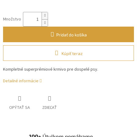
Množstvo
Pridať do košíka
Kúpiť teraz
Kompletné superprémiové krmivo pre dospelé psy.
Detailné informácie
OPÝTAŤ SA
ZDIEĽAŤ
100+
Útulkom pomáhame