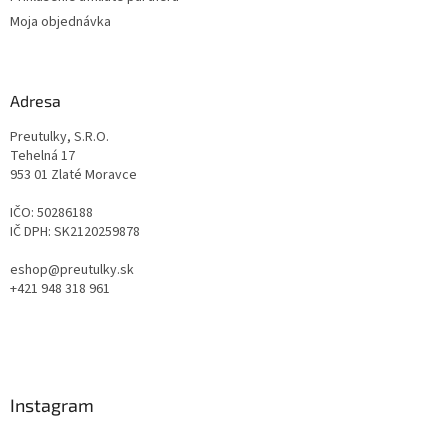
Moja objednávka
Adresa
Preutulky, S.R.O.
Tehelná 17
953 01 Zlaté Moravce
IČO: 50286188
IČ DPH: SK2120259878
eshop@preutulky.sk
+421 948 318 961
Instagram