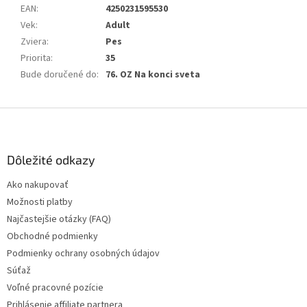
EAN
:
4250231595530
Vek
:
Adult
Zviera
:
Pes
Priorita
:
35
Bude doručené do
:
76. OZ Na konci sveta
Z
á
p
ä
Dôležité odkazy
t
Ako nakupovať
i
Možnosti platby
e
Najčastejšie otázky (FAQ)
Obchodné podmienky
Podmienky ochrany osobných údajov
Súťaž
Voľné pracovné pozície
Prihlásenie affiliate partnera