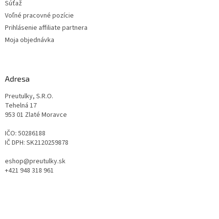
Súťaž
Voľné pracovné pozície
Prihlásenie affiliate partnera
Moja objednávka
Adresa
Preutulky, S.R.O.
Tehelná 17
953 01 Zlaté Moravce
IČO: 50286188
IČ DPH: SK2120259878
eshop@preutulky.sk
+421 948 318 961