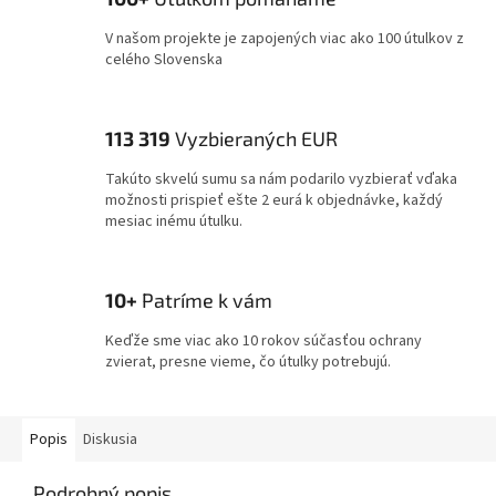
V našom projekte je zapojených viac ako 100 útulkov z
celého Slovenska
113 319
Vyzbieraných EUR
Takúto skvelú sumu sa nám podarilo vyzbierať vďaka
možnosti prispieť ešte 2 eurá k objednávke, každý
mesiac inému útulku.
10+
Patríme k vám
Keďže sme viac ako 10 rokov súčasťou ochrany
zvierat, presne vieme, čo útulky potrebujú.
Popis
Diskusia
Podrobný popis