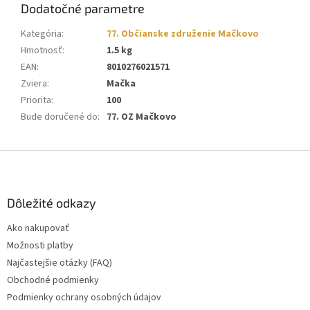
Dodatočné parametre
Kategória
:
77. Občianske združenie Mačkovo
Hmotnosť
:
1.5 kg
EAN
:
8010276021571
Zviera
:
Mačka
Priorita
:
100
Bude doručené do
:
77. OZ Mačkovo
Z
á
p
ä
Dôležité odkazy
t
Ako nakupovať
i
Možnosti platby
e
Najčastejšie otázky (FAQ)
Obchodné podmienky
Podmienky ochrany osobných údajov