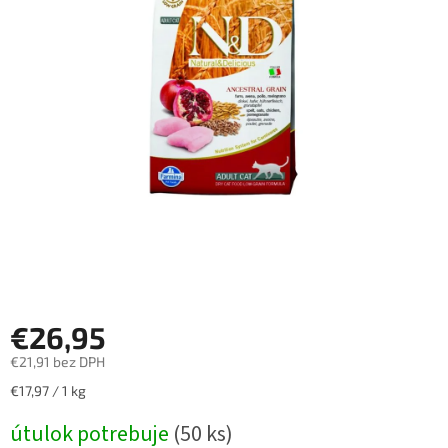
€26,95
€21,91 bez DPH
Jednotková
€17,97 / 1 kg
cena:
útulok potrebuje
(50 ks)