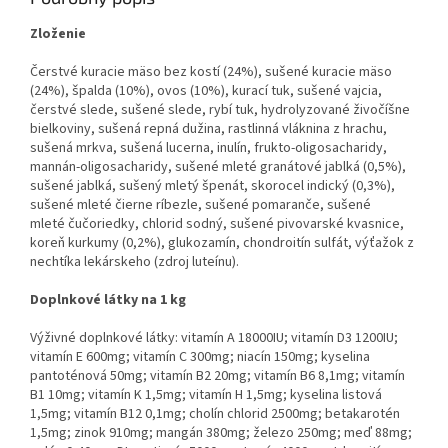
Zloženie
Čerstvé kuracie mäso bez kostí (24%), sušené kuracie mäso
(24%),
špalda (10%), ovos (10%), kurací tuk, sušené vajcia,
čerstvé slede,
sušené slede, rybí tuk, hydrolyzované živočíšne
bielkoviny, sušená repná
dužina, rastlinná vláknina z hrachu,
sušená mrkva, sušená lucerna, inulín,
frukto-oligosacharidy,
mannán-oligosacharidy, sušené mleté granátové
jablká (0,5%),
sušené jablká, sušený mletý špenát, skorocel indický
(0,3%),
sušené mleté čierne ríbezle, sušené pomaranče, sušené
mleté
čučoriedky, chlorid sodný, sušené pivovarské kvasnice,
koreň kurkumy
(0,2%), glukozamín, chondroitín sulfát, výťažok z
nechtíka lekárskeho
(zdroj luteínu).
Doplnkové látky na 1 kg
Výživné doplnkové látky: vitamín A 18000IU; vitamín D3 1200IU;
vitamín
E 600mg; vitamín C 300mg; niacín 150mg; kyselina
pantoténová 50mg;
vitamín B2 20mg; vitamín B6 8,1mg; vitamín
B1 10mg; vitamín K 1,5mg;
vitamín H 1,5mg; kyselina listová
1,5mg; vitamín B12 0,1mg; cholín
chlorid 2500mg; betakarotén
1,5mg; zinok 910mg; mangán 380mg;
železo 250mg; meď 88mg;