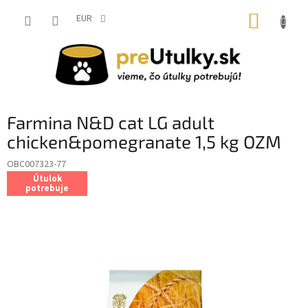
Prejsť
NÁKUP
na
EUR
obsah
KOŠÍK
Farmina N&D cat LG adult
chicken&pomegranate 1,5 kg OZM
OBC007323-77
Útulok
potrebuje