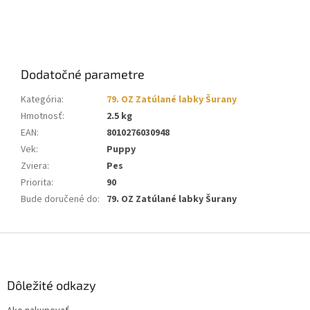
Dodatočné parametre
Kategória
:
79. OZ Zatúlané labky Šurany
Hmotnosť
:
2.5 kg
EAN
:
8010276030948
Vek
:
Puppy
Zviera
:
Pes
Priorita
:
90
Bude doručené do
:
79. OZ Zatúlané labky Šurany
Z
á
p
ä
Dôležité odkazy
t