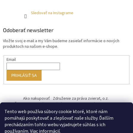
Sledovať na Instagrame
Odoberať newsletter
Vložte svoj e-mail a my Vám budeme zasielať informácie o nových
produktoch na našom e-shope.
Email
PRIHLÁSIŤ SA
Ako nakupovať
Združenie za práva zvierat, o.z.
Československý kastračný program
Informácie o cookies
od ♥ vybudoval Filip Minár
Tento web používa súbory cookie ktoré, ktoré nám
pomáhajú poskytovať a zlepšovať naše služby. Ďalším
prechádzaním tohto webu vyjadrujete súhlas s ich
používaním.
Viac informácií.