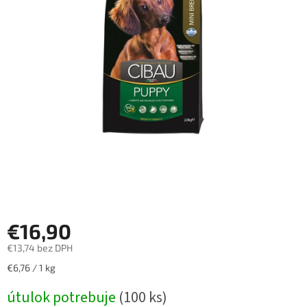
€16,90
€13,74 bez DPH
Jednotková
€6,76 / 1 kg
cena:
útulok potrebuje
(100 ks)