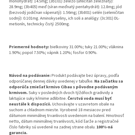
monohydrát): 14.5mg; (3b101) železo (uhličitan železnatý):
28.9mg; (3b405) meď (síran meďnatý pentahydrát): 12.8mg; jód
(bezvodý jodičnan vápenatý): 1.56mg; (3b801) selén (seleničitan
sodný): 0.101mg. Aminokyseliny, ich soli a analógy: (3c301) DL-
metionín, technicky čistý 2500mg.
Priemerné hodnoty:
bielkoviny 31.00%; tuky 21.00%; vláknina
1.90%; popol 7.50%; vápnik 1.20%; fosfor 0.90%.
Návod na podávanie:
Produkt podávajte bez úpravy, podľa
odporúčanej dennej dávky uvedenej v tabuľke.
Na začiatku sa
odporúča zmiešať krmivo Cibau s pôvodne podávaným
krmivom.
Suky v posledných dvoch týždňoch gradividy a
laktujúce suky kŕmime adlibitne.
Čerstvá voda musí byť
neustále k dispozícii.
Uchovávajte v uzavretom obale na
suchom a chladnom mieste. Vyrobené 18 mesiacov pred
dátumom minimálnej trvanlivosti uvedenom na balení. Hmotnosť
netto, dátum minimálnej trvanlivosti, kód šarže a registračné
číslo fabriky sú uvedené na zadnej strane obalu.
100%-ná
garancia.