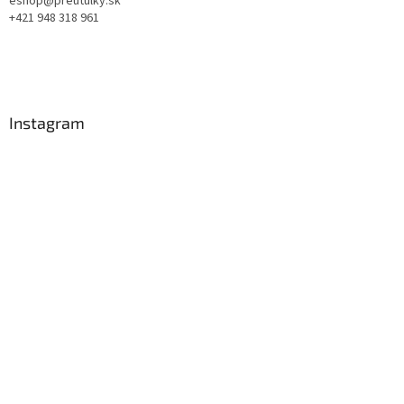
eshop@preutulky.sk
+421 948 318 961
Instagram