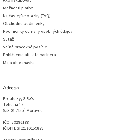
Ako nakupovať
i
Možnosti platby
e
Najčastejšie otázky (FAQ)
Obchodné podmienky
Podmienky ochrany osobných údajov
Súťaž
Voľné pracovné pozície
Prihlásenie affiliate partnera
Moja objednávka
Adresa
Preutulky, S.R.O.
Tehelná 17
953 01 Zlaté Moravce
IČO: 50286188
IČ DPH: SK2120259878