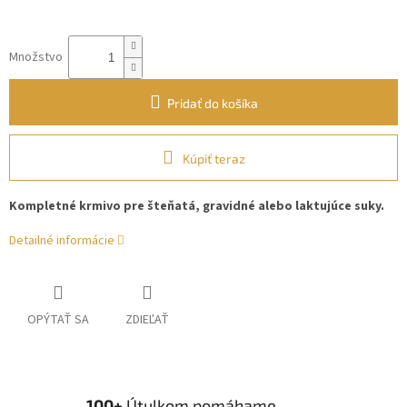
Množstvo
Pridať do košíka
Kúpiť teraz
Kompletné krmivo pre šteňatá, gravidné alebo laktujúce suky.
Detailné informácie
OPÝTAŤ SA
ZDIEĽAŤ
100+
Útulkom pomáhame