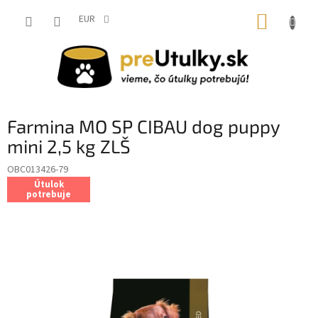
Prejsť
NÁKUP
na
EUR
obsah
KOŠÍK
Farmina MO SP CIBAU dog puppy
mini 2,5 kg ZLŠ
OBC013426-79
Útulok
potrebuje