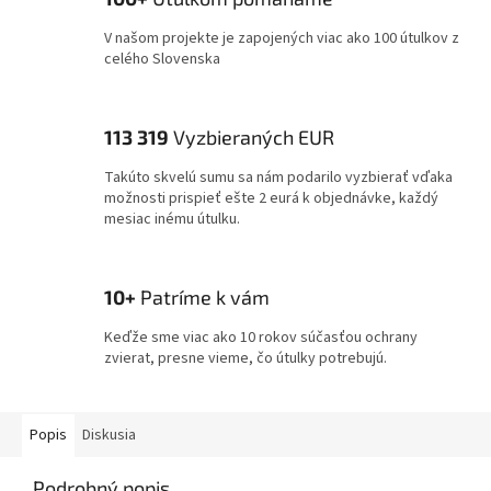
V našom projekte je zapojených viac ako 100 útulkov z
celého Slovenska
113 319
Vyzbieraných EUR
Takúto skvelú sumu sa nám podarilo vyzbierať vďaka
možnosti prispieť ešte 2 eurá k objednávke, každý
mesiac inému útulku.
10+
Patríme k vám
Keďže sme viac ako 10 rokov súčasťou ochrany
zvierat, presne vieme, čo útulky potrebujú.
Popis
Diskusia
Podrobný popis