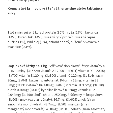
Kompletné krmivo pre šteňatá, gravidné alebo laktujúce
suky.
Zloženie:
sušený kurací proteín (36%), ryža (25%), kukurica
(14%), kurací tuk (14%), sušený rybí proteín, sušená repná
dužina (3%), rybí olej (3%), chlorid sodný, sušené pivovarské
kvasnice (0.3%).
Doplnkové látky na 1 kg
- Výživové doplnkové látky: Vitamíny a
provitamíny: (3a672b) vitamín A 12000IU; (E671) vitamín D3 1200IU;
(3a700) vitamín E 120mg; (3a300) vitamín C 120mg; (3a314) niacín
30mg; (3a841) kalcium pantotenát, D-forma 12mg; vitamín B2
6mg; (3a831) vitamín B6 4.8mg; (3a820) vitamín B1 3.6mg; (3a880)
biotín 0.30mg; (3a316) kyselina listová 0.36mg; vitamín B12
0.048mg; (3a890) cholín chlorid 2500mg. Zlúčeniny mikroprvkov:
(3b603) zinok (oxid zinočnatý): 86.7mg; (3b605) zinok (síran
zinočnatý monohydrát): 43.7mg; (3b503) mangán (síran
manganatý monohydrát): 48.8mg; (3b103) železo (síran železnatý