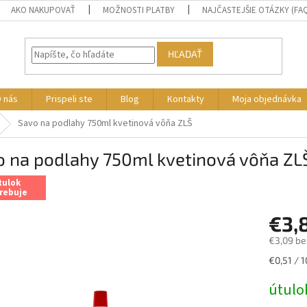
AKO NAKUPOVAŤ
MOŽNOSTI PLATBY
NAJČASTEJŠIE OTÁZKY (FA
HĽADAŤ
 nás
Prispeli ste
Blog
Kontakty
Moja objednávka
Savo na podlahy 750ml kvetinová vôňa ZLŠ
o na podlahy 750ml kvetinová vôňa ZL
tulok
rebuje
€3,
€3,09 be
Jednotk
€0,51 / 
cena:
útulo