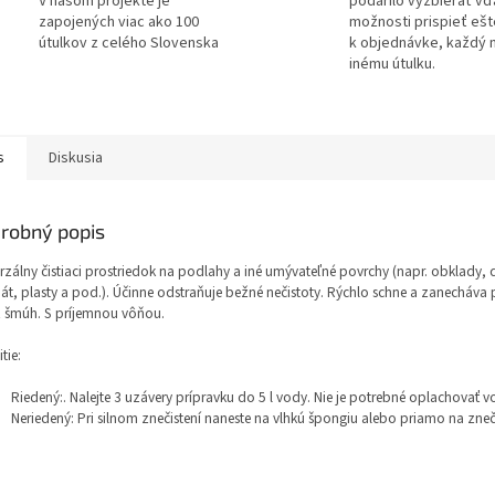
V našom projekte je
podarilo vyzbierať v
zapojených viac ako 100
možnosti prispieť ešt
útulkov z celého Slovenska
k objednávke, každý 
inému útulku.
s
Diskusia
robný popis
rzálny čistiaci prostriedok na podlahy a iné umývateľné povrchy (napr. obklady, 
át, plasty a pod.). Účinne odstraňuje bežné nečistoty. Rýchlo schne a zanecháva 
 šmúh. S príjemnou vôňou.
tie:
Riedený:. Nalejte 3 uzávery prípravku do 5 l vody. Nie je potrebné oplachovať 
Neriedený: Pri silnom znečistení naneste na vlhkú špongiu alebo priamo na zneči