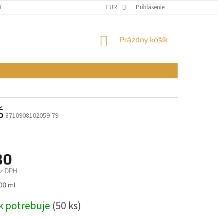
Q)
OBCHODNÉ PODMIENKY
EUR
PODMIENKY OCHRANY OSOBNÝCH ÚDAJ
Prihlásenie
NÁKUPNÝ
Prázdny košík
KOŠÍK
Š
8710908102059-79
80
z DPH
ová
100 ml
k potrebuje
(50 ks)