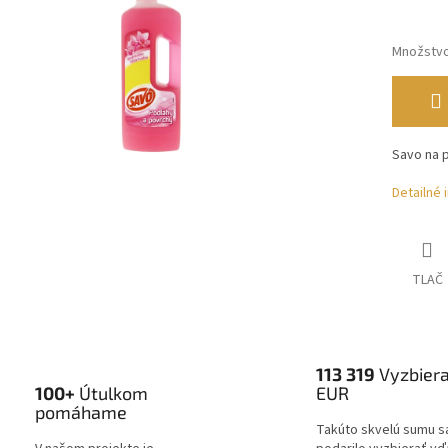
Množstv
Savo na 
Detailné 
TLAČ
113 319
Vyzbier
100+
Útulkom
EUR
pomáhame
Takúto skvelú sumu s