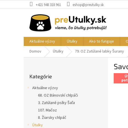
Prejsť
+421 948 318 961
eshop@preutulky.sk
na
obsah
Aktuálne výzvy
Útulky
Ako to funguje
O
Domov
Útulky
79. OZ Zatúlané labky Šurany
B
Sav
o
Preskočiť
č
Kategórie
kategórie
Ú
n
pot
ý
Aktuálne výzvy
p
68. OZ Bánovskí chlpáči
a
3. Zatúlané psíky Šaľa
n
e
107. Mačoz
l
8. Žiarsky chlpáč
Útulky