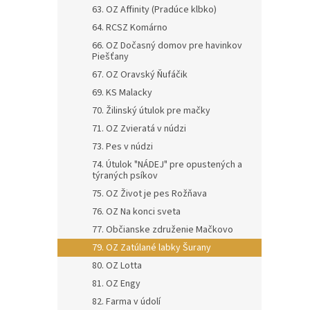
63. OZ Affinity (Pradúce klbko)
64. RCSZ Komárno
66. OZ Dočasný domov pre havinkov
Piešťany
67. OZ Oravský Ňufáčik
69. KS Malacky
70. Žilinský útulok pre mačky
71. OZ Zvieratá v núdzi
73. Pes v núdzi
74. Útulok "NÁDEJ" pre opustených a
týraných psíkov
75. OZ Život je pes Rožňava
76. OZ Na konci sveta
77. Občianske združenie Mačkovo
79. OZ Zatúlané labky Šurany
80. OZ Lotta
81. OZ Engy
82. Farma v údolí