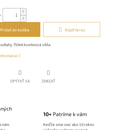
o
Pridať do košíka
Kúpiť teraz
podlahy 750ml kvetinová vôňa
informácie
OPÝTAŤ SA
ZDIEĽAŤ
aných
10+
Patríme k vám
a nám
Keďže sme viac ako 10 rokov