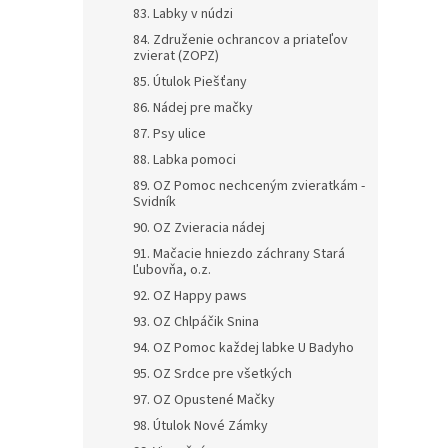
83. Labky v núdzi
84. Združenie ochrancov a priateľov
zvierat (ZOPZ)
85. Útulok Piešťany
86. Nádej pre mačky
87. Psy ulice
88. Labka pomoci
89. OZ Pomoc nechceným zvieratkám -
Svidník
90. OZ Zvieracia nádej
91. Mačacie hniezdo záchrany Stará
Ľubovňa, o.z.
92. OZ Happy paws
93. OZ Chlpáčik Snina
94. OZ Pomoc každej labke U Badyho
95. OZ Srdce pre všetkých
97. OZ Opustené Mačky
98. Útulok Nové Zámky