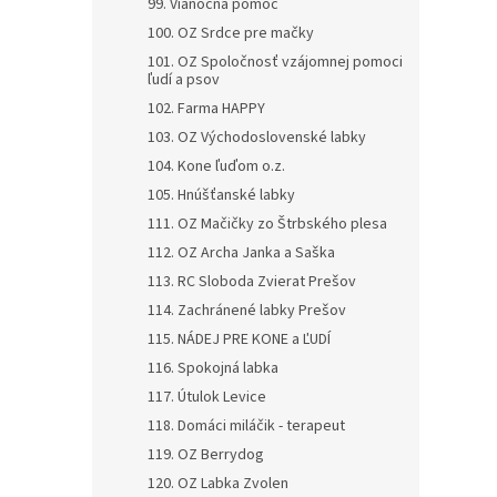
99. Vianočná pomoc
100. OZ Srdce pre mačky
101. OZ Spoločnosť vzájomnej pomoci
ľudí a psov
102. Farma HAPPY
103. OZ Východoslovenské labky
104. Kone ľuďom o.z.
105. Hnúšťanské labky
111. OZ Mačičky zo Štrbského plesa
112. OZ Archa Janka a Saška
113. RC Sloboda Zvierat Prešov
114. Zachránené labky Prešov
115. NÁDEJ PRE KONE a ĽUDÍ
116. Spokojná labka
117. Útulok Levice
118. Domáci miláčik - terapeut
119. OZ Berrydog
120. OZ Labka Zvolen