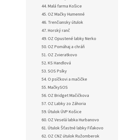
44. Malá farma Košice
45. OZ Mačky Humenné
46. Trenčiansky útulok
47. Horský ranč
49. OZ Opustené labky Nerko
50. OZ Pomáhaj a chráň
51. OZ Zvieratkovo
52. KS Handlová
53. SOS Psíky
54. O psíčkovi a mačičke
55. MačkySOS
56. OZ Bridget Mačičkova
57. OZ Labky zo Záhoria
59. Útulok ÚVP Košice
60. OZ Veselá labka Hurbanovo
61. Útulok Šťastné labky Fiľakovo
62. OZ CNZ útulok Ružomberok