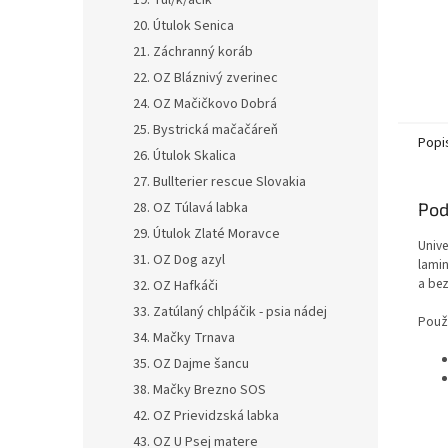
19. Tul/k/áčik
20. Útulok Senica
21. Záchranný koráb
22. OZ Bláznivý zverinec
24. OZ Mačičkovo Dobrá
25. Bystrická mačačáreň
Popi
26. Útulok Skalica
27. Bullterier rescue Slovakia
28. OZ Túlavá labka
Pod
29. Útulok Zlaté Moravce
Unive
31. OZ Dog azyl
lamin
a bez
32. OZ Hafkáči
33. Zatúlaný chlpáčik - psia nádej
Použi
34. Mačky Trnava
35. OZ Dajme šancu
38. Mačky Brezno SOS
42. OZ Prievidzská labka
43. OZ U Psej matere