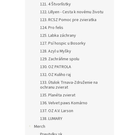
121. 4 Štvorlístky
122. Lillyen - Cesta k novému životu
123. RCSZ Pomoc pre zvieratka
124. Pro felis
125. Labka záchrany
127. Psí hospic u Bosorky
128. Azyl u Myšky
129. Zachráňme spolu
130. OZ PATROLA
132. OZ Kuliho raj
133. Útulok Trnava-Združenie na
ochranu zvierat
135. Planéta zvierat
136. Velvet paws Komárno
137. OZ A.V. Larson
138. LUMARY
Merch
Preutulky.sk