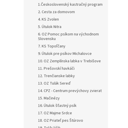
1.Československý kastračný program
2. Cesta za domovom
4. KS Zvolen
5. Útulok Nitra
6. OZ Pomoc psíkom na východnom
Slovensku
7. KS Topoľčany
9. Útulok pre psíkov Michalovce
10. OZ Zemplínska labka v Trebišove
11. Prešovskí havkáči
12. Trenčianske labky
13. OZ Tulák Sereď
14. CPZ - Centrum prevýchovy zvierat
15. Mačinézy
16. Útulok šťastný psík
17. OZ Majme Srdce
18. OZ Priateľ pes Štúrovo