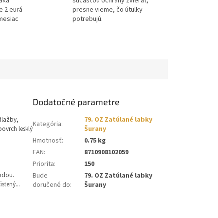
ďaka
súčasťou ochrany zvierat,
e 2 eurá
presne vieme, čo útulky
mesiac
potrebujú.
Dodatočné parametre
dlažby,
79. OZ Zatúlané labky
Kategória
:
povrch lesklý
Šurany
Hmotnosť
:
0.75 kg
EAN
:
8710908102059
Priorita
:
150
vodou.
Bude
79. OZ Zatúlané labky
stený...
doručené do
:
Šurany