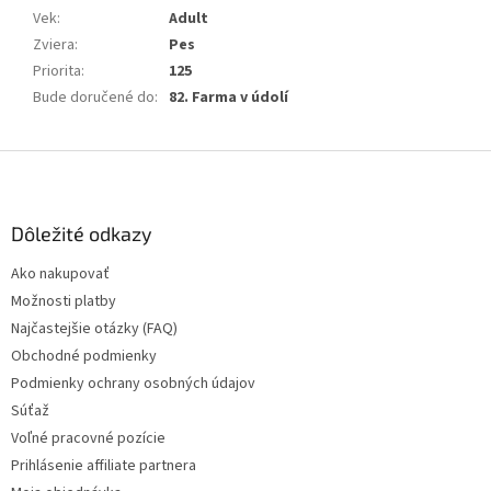
Vek
:
Adult
Zviera
:
Pes
Priorita
:
125
Bude doručené do
:
82. Farma v údolí
Z
á
p
ä
Dôležité odkazy
t
Ako nakupovať
i
Možnosti platby
e
Najčastejšie otázky (FAQ)
Obchodné podmienky
Podmienky ochrany osobných údajov
Súťaž
Voľné pracovné pozície
Prihlásenie affiliate partnera