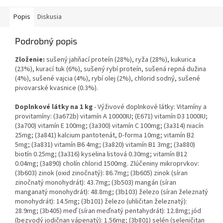
Popis
Diskusia
Podrobný popis
Zloženie:
sušený jahňací proteín (28%), ryža (28%), kukurica
(23%), kurací tuk (6%), sušený rybí proteín, sušená repná dužina
(4%), sušené vajcia (4%), rybí olej (2%), chlorid sodný, sušené
pivovarské kvasnice (0.3%).
Doplnkové látky na 1 kg
- Výživové doplnkové látky: Vitamíny a
provitamíny: (3a672b) vitamín A 10000IU; (E671) vitamín D3 1000IU;
(3a700) vitamín E 100mg; (3a300) vitamín C 100mg; (3a314) niacín
25mg; (3a841) kalcium pantotenát, D-forma 10mg; vitamín B2
5mg; (3a831) vitamín B6 4mg; (3a820) vitamín B1 3mg; (3a880)
biotín 0.25mg; (3a316) kyselina listová 0.30mg; vitamín B12
0.04mg; (3a890) cholín chlorid 1500mg. Zlúčeniny mikroprvkov:
(3b603) zinok (oxid zinočnatý): 86.7mg; (3b605) zinok (síran
zinočnatý monohydrát): 43.7mg; (3b503) mangán (síran
manganatý monohydrát): 48.8mg; (3b103) železo (síran železnatý
monohydrát): 14.5mg; (3b101) železo (uhličitan železnatý):
28.9mg; (3b405) meď (síran meďnatý pentahydrát): 12.8mg; jód
(bezvodý jodičnan vápenatý): 1.56mg; (3b801) selén (seleničitan