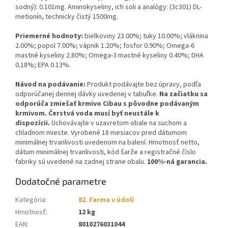
sodný): 0.101mg. Aminokyseliny, ich soli a analógy: (3c301) DL-
metionín, technicky čistý 1500mg.
Priemerné hodnoty
:
bielkoviny 23.00%; tuky 10.00%; vláknina
2.00%; popol 7.00%; vápnik 1.20%; fosfor 0.90%; Omega-6
mastné kyseliny 2.80%; Omega-3 mastné kyseliny 0.40%; DHA
0.18%; EPA 0.13%.
Návod na podávanie:
Produkt podávajte bez úpravy, podľa
odporúčanej dennej dávky uvedenej v tabuľke.
Na začiatku sa
odporúča zmiešať krmivo Cibau s pôvodne podávaným
krmivom. Čerstvá voda musí byť neustále k
dispozícii.
Uchovávajte v uzavretom obale na suchom a
chladnom mieste. Vyrobené 18 mesiacov pred dátumom
minimálnej trvanlivosti uvedenom na balení. Hmotnosť netto,
dátum minimálnej trvanlivosti, kód šarže a registračné číslo
fabriky sú uvedené na zadnej strane obalu.
100%-ná garancia.
Dodatočné parametre
Kategória
:
82. Farma v údolí
Hmotnosť
:
12 kg
EAN
:
8010276031044