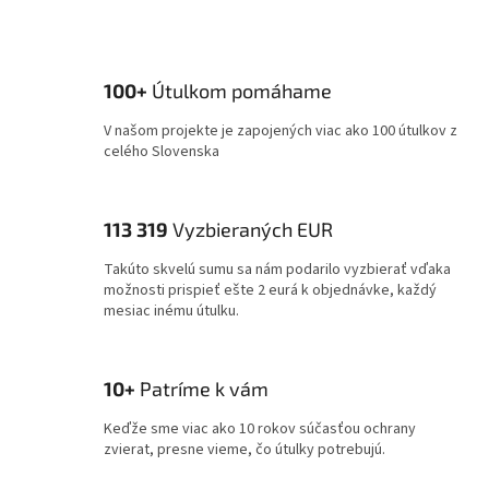
100+
Útulkom pomáhame
V našom projekte je zapojených viac ako 100 útulkov z
celého Slovenska
113 319
Vyzbieraných EUR
Takúto skvelú sumu sa nám podarilo vyzbierať vďaka
možnosti prispieť ešte 2 eurá k objednávke, každý
mesiac inému útulku.
10+
Patríme k vám
Keďže sme viac ako 10 rokov súčasťou ochrany
zvierat, presne vieme, čo útulky potrebujú.