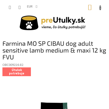
Prejsť
NÁKUP
na
EUR
obsah
KOŠÍK
Farmina MO SP CIBAU dog adult
sensitive lamb medium & maxi 12 kg
FVU
OBC009216-82
Útulok
potrebuje