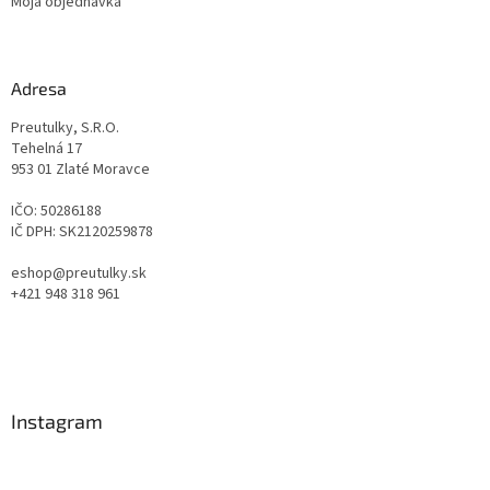
Moja objednávka
Adresa
Preutulky, S.R.O.
Tehelná 17
953 01 Zlaté Moravce
IČO: 50286188
IČ DPH: SK2120259878
eshop@preutulky.sk
+421 948 318 961
Instagram