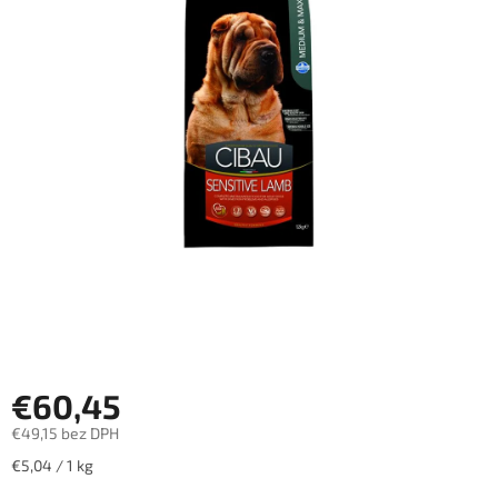
€60,45
€49,15 bez DPH
Jednotková
€5,04 / 1 kg
cena: