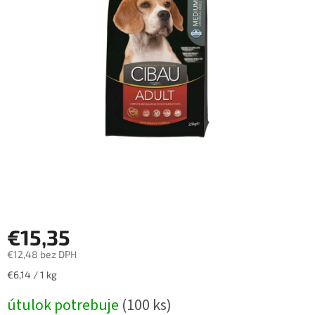
€15,35
€12,48 bez DPH
Jednotková
€6,14 / 1 kg
cena:
útulok potrebuje
(100 ks)