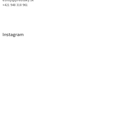
eshop@preutulky.sk
+421 948 318 961
Instagram