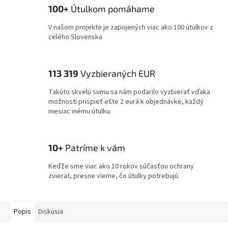
100+
Útulkom pomáhame
V našom projekte je zapojených viac ako 100 útulkov z
celého Slovenska
113 319
Vyzbieraných EUR
Takúto skvelú sumu sa nám podarilo vyzbierať vďaka
možnosti prispieť ešte 2 eurá k objednávke, každý
mesiac inému útulku.
10+
Patríme k vám
Keďže sme viac ako 10 rokov súčasťou ochrany
zvierat, presne vieme, čo útulky potrebujú.
Popis
Diskusia