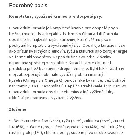
Podrobný popis
Kompletné, vyvážené krmivo pre dospelé psy.
Cibau Adult Formula je kompletné krmivo pre dospelé psy s
bežnou
mierou fyzickej aktivity. Krmivo Cibau Adult Formula
obsahuje tie
najkvalitnejšie suroviny, ktoré vášmu psovi
poskytnú kompletnú
a vyváženú výživu. Obsahuje kuracie mäso
ako prísun kvalitných
bielkovín, ryžu a kukuricu ako zdroj energie
vo forme uhľohydrátov.
Repná dužina ako zdroj vlákniny
napomáha správnej peristaltike. Kurací
tuk pre chutnosť
produktu je tiež kvalitným zdrojom energie. Rybí tuk
a rastlinný
olej zabezpečujú dokonale vyvážený obsah mastných
kyselín
(Omega 3 a Omega 6), pivovarské kvasnice, tiež bohaté
na vitamíny B
a D, napomáhajú zlepšiť vstrebávanie živín. Krmivo
Cibau Adult Formula
obsahuje vitamíny a iné výživné látky
dôležité pre správnu a vyváženú
výživu.
Zloženie
Sušené kuracie mäso (28%), ryža (28%), kukurica (26%), kurací
tuk (6%),
sušené ryby, sušená repná dužina (4%), rybí tuk (2%),
rastlinný olej (1%),
chlorid sodný, sušené pivovarské kvasnice