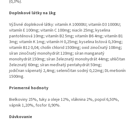
(0,3%).
Doplnkové látky na 1kg
Výživné doplnkové látky: vitamín A 10000IU; vitamín D3 1000IU;
vitamín
E 100mg; vitamín C 100mg; niacín 25mg; kyselina
pantoténová 10mg;
vitamín B2 5mg; vitamín B6 4mg; vitamín B1
3mg; vitamín K 1mg; vitamín
H 0,25mg; kyselina listová 0,30mg;
vitamín B12 0,04; cholín chlorid
1500mg; oxid zinočnatý 108mg;
síran zinočnatý monohydrát 120mg;
síran manganatý
monohydrát 150mg; síran železnatý monohydrát 44mg;
uhličitan
železnatý 60mg; síran meďnatý pentahydrát 50mg;
jodičnan
vápenatý 2,4mg; seleničitan sodný 0,22mg; DL-metionín
1500mg.
Priemerné hodnoty
Bielkoviny 25%, tuky a oleje 12%, vláknina 2%, popol 6,50%,
vápnik
1,20%, fosfor 0,90%.
Dávkovanie