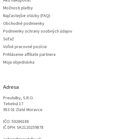
Ako nakupovať
i
Možnosti platby
e
Najčastejšie otázky (FAQ)
Obchodné podmienky
Podmienky ochrany osobných údajov
Súťaž
Voľné pracovné pozície
Prihlásenie affiliate partnera
Moja objednávka
Adresa
Preutulky, S.R.O.
Tehelná 17
953 01 Zlaté Moravce
IČO: 50286188
IČ DPH: SK2120259878