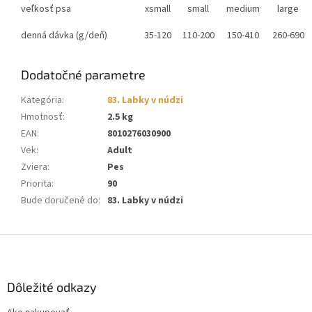
veľkosť psa
xsmall
small
medium
large
denná dávka (g/deň)
35-120
110-200
150-410
260-690
Dodatočné parametre
Kategória
:
83. Labky v núdzi
Hmotnosť
:
2.5 kg
EAN
:
8010276030900
Vek
:
Adult
Zviera
:
Pes
Priorita
:
90
Bude doručené do
:
83. Labky v núdzi
Z
á
p
ä
Dôležité odkazy
t