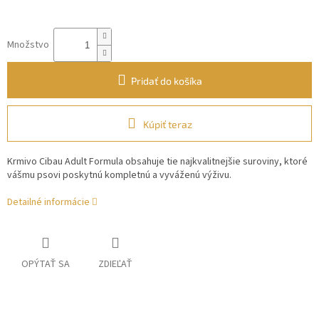
Množstvo
Pridať do košíka
Kúpiť teraz
Krmivo Cibau Adult Formula obsahuje tie
najkvalitnejšie suroviny, ktoré
vášmu psovi poskytnú kompletnú
a vyváženú výživu.
Detailné informácie
OPÝTAŤ SA
ZDIEĽAŤ