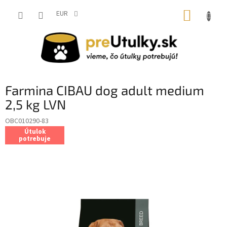
Prejsť
NÁKUP
na
EUR
obsah
KOŠÍK
Farmina CIBAU dog adult medium
2,5 kg LVN
OBC010290-83
Útulok
potrebuje