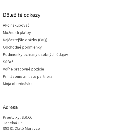
á
p
ä
Dôležité odkazy
t
Ako nakupovať
i
Možnosti platby
e
Najčastejšie otázky (FAQ)
Obchodné podmienky
Podmienky ochrany osobných údajov
Súťaž
Voľné pracovné pozície
Prihlásenie affiliate partnera
Moja objednávka
Adresa
Preutulky, S.R.O.
Tehelná 17
953 01 Zlaté Moravce