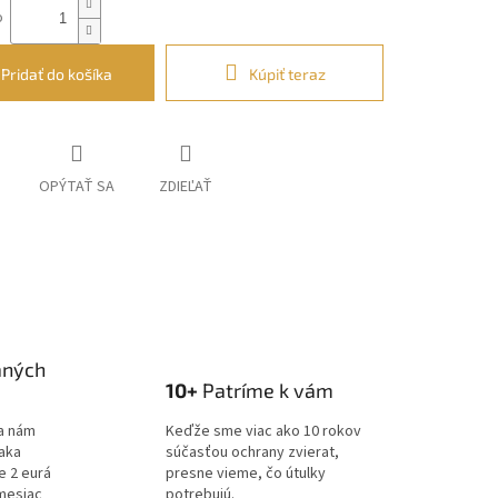
o
Pridať do košíka
Kúpiť teraz
OPÝTAŤ SA
ZDIEĽAŤ
aných
10+
Patríme k vám
a nám
Keďže sme viac ako 10 rokov
ďaka
súčasťou ochrany zvierat,
e 2 eurá
presne vieme, čo útulky
mesiac
potrebujú.