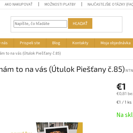
AKO NAKUPOVAŤ
MOŽNOSTI PLATBY
NAJČASTEJŠIE OTÁZKY (FA
HĽADAŤ
 nás
Prispeli ste
Blog
Kontakty
Moja objednávka
m to na vás (Útulok Piešťany č.85)
ám to na vás (Útulok Piešťany č.85)
NTN
€1
€0,81 be
Jednotk
€1 / 1 ks
cena:
Na skl