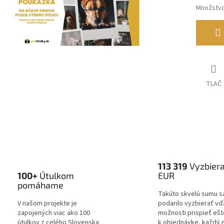
Množstv
TLAČ
113 319
Vyzbier
100+
Útulkom
EUR
pomáhame
Takúto skvelú sumu s
V našom projekte je
podarilo vyzbierať v
zapojených viac ako 100
možnosti prispieť ešt
útulkov z celého Slovenska
k objednávke, každý 