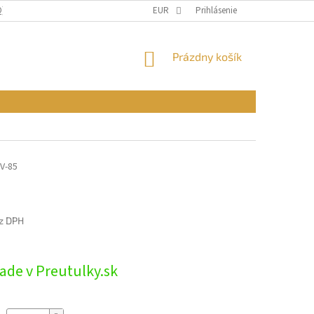
Q)
OBCHODNÉ PODMIENKY
EUR
PODMIENKY OCHRANY OSOBNÝCH ÚDAJ
Prihlásenie
NÁKUPNÝ
Prázdny košík
KOŠÍK
V-85
z DPH
ová
ade v Preutulky.sk