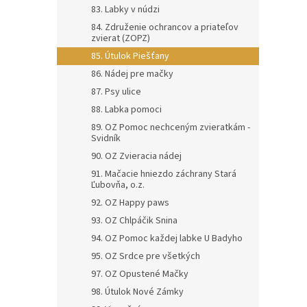
83. Labky v núdzi
84. Združenie ochrancov a priateľov
zvierat (ZOPZ)
85. Útulok Piešťany
86. Nádej pre mačky
87. Psy ulice
88. Labka pomoci
89. OZ Pomoc nechceným zvieratkám -
Svidník
90. OZ Zvieracia nádej
91. Mačacie hniezdo záchrany Stará
Ľubovňa, o.z.
92. OZ Happy paws
93. OZ Chlpáčik Snina
94. OZ Pomoc každej labke U Badyho
95. OZ Srdce pre všetkých
97. OZ Opustené Mačky
98. Útulok Nové Zámky