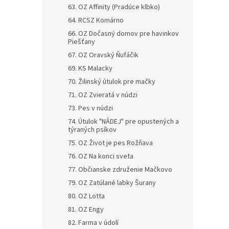
63. OZ Affinity (Pradúce klbko)
64. RCSZ Komárno
66. OZ Dočasný domov pre havinkov
Piešťany
67. OZ Oravský Ňufáčik
69. KS Malacky
70. Žilinský útulok pre mačky
71. OZ Zvieratá v núdzi
73. Pes v núdzi
74. Útulok "NÁDEJ" pre opustených a
týraných psíkov
75. OZ Život je pes Rožňava
76. OZ Na konci sveta
77. Občianske združenie Mačkovo
79. OZ Zatúlané labky Šurany
80. OZ Lotta
81. OZ Engy
82. Farma v údolí