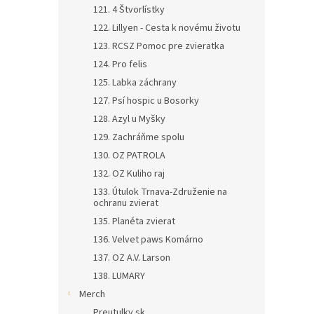
121. 4 Štvorlístky
122. Lillyen - Cesta k novému životu
123. RCSZ Pomoc pre zvieratka
124. Pro felis
125. Labka záchrany
127. Psí hospic u Bosorky
128. Azyl u Myšky
129. Zachráňme spolu
130. OZ PATROLA
132. OZ Kuliho raj
133. Útulok Trnava-Združenie na
ochranu zvierat
135. Planéta zvierat
136. Velvet paws Komárno
137. OZ A.V. Larson
138. LUMARY
Merch
Preutulky.sk