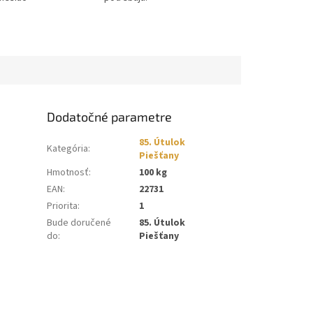
Dodatočné parametre
85. Útulok
Kategória
:
Piešťany
Hmotnosť
:
100 kg
EAN
:
22731
Priorita
:
1
Bude doručené
85. Útulok
do
:
Piešťany