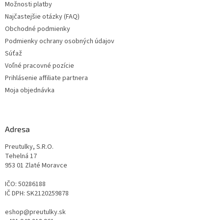
Možnosti platby
e
Najčastejšie otázky (FAQ)
Obchodné podmienky
Podmienky ochrany osobných údajov
Súťaž
Voľné pracovné pozície
Prihlásenie affiliate partnera
Moja objednávka
Adresa
Preutulky, S.R.O.
Tehelná 17
953 01 Zlaté Moravce
IČO: 50286188
IČ DPH: SK2120259878
eshop@preutulky.sk