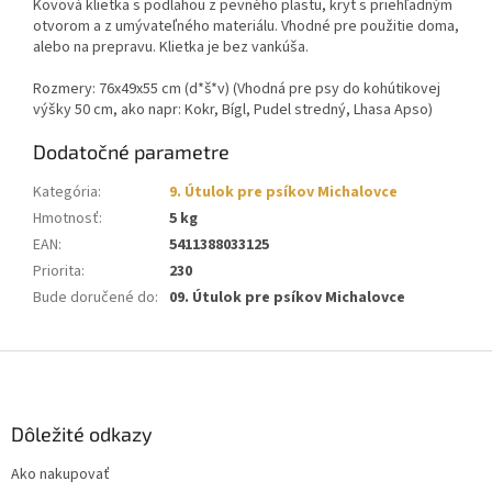
Kovová klietka s podlahou z pevného plastu, kryt s priehľadným
otvorom a z umývateľného materiálu. Vhodné pre použitie doma,
alebo na prepravu. Klietka je bez vankúša.
Rozmery: 76x49x55 cm (d*š*v) (Vhodná pre psy do kohútikovej
výšky 50 cm, ako napr: Kokr, Bígl, Pudel stredný, Lhasa Apso)
Dodatočné parametre
Kategória
:
9. Útulok pre psíkov Michalovce
Hmotnosť
:
5 kg
EAN
:
5411388033125
Priorita
:
230
Bude doručené do
:
09. Útulok pre psíkov Michalovce
Z
á
p
ä
Dôležité odkazy
t
Ako nakupovať
i