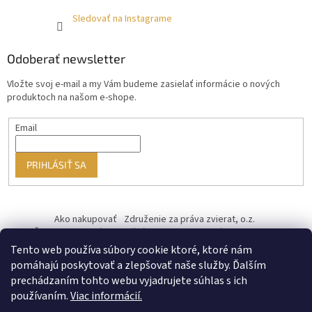
Sledovať na Instagrame
Odoberať newsletter
Vložte svoj e-mail a my Vám budeme zasielať informácie o nových
produktoch na našom e-shope.
Email
PRIHLÁSIŤ SA
Ako nakupovať
Združenie za práva zvierat, o.z.
Československý kastračný program
Informácie o cookies
od ♥ vybudoval Filip Minár
Tento web používa súbory cookie ktoré, ktoré nám
pomáhajú poskytovať a zlepšovať naše služby. Ďalším
prechádzaním tohto webu vyjadrujete súhlas s ich
používaním.
Viac informácií.