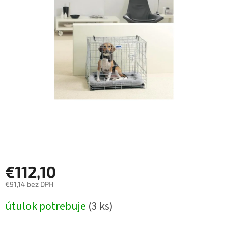
€112,10
€91,14 bez DPH
Jednotková
útulok potrebuje
(3 ks)
cena: