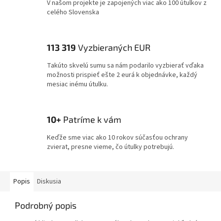
V našom projekte je zapojených viac ako 100 útulkov z
celého Slovenska
113 319
Vyzbieraných EUR
Takúto skvelú sumu sa nám podarilo vyzbierať vďaka
možnosti prispieť ešte 2 eurá k objednávke, každý
mesiac inému útulku.
10+
Patríme k vám
Keďže sme viac ako 10 rokov súčasťou ochrany
zvierat, presne vieme, čo útulky potrebujú.
Popis
Diskusia
Podrobný popis