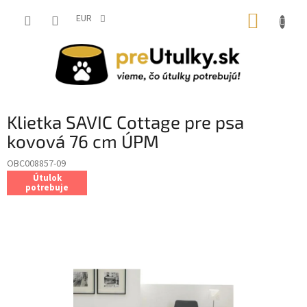
Prejsť
NÁKUP
na
EUR
obsah
KOŠÍK
Klietka SAVIC Cottage pre psa
kovová 76 cm ÚPM
OBC008857-09
Útulok
potrebuje