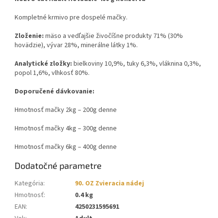
Kompletné krmivo pre dospelé mačky.
Zloženie:
mäso a vedľajšie živočíšne produkty 71% (30%
hovädzie), vývar 28%, minerálne látky 1%.
Analytické zložky:
bielkoviny 10,9%, tuky 6,3%, vláknina 0,3%,
popol 1,6%, vlhkosť 80%.
Doporučené dávkovanie:
Hmotnosť mačky 2kg – 200g denne
Hmotnosť mačky 4kg – 300g denne
Hmotnosť mačky 6kg – 400g denne
Dodatočné parametre
Kategória
:
90. OZ Zvieracia nádej
Hmotnosť
:
0.4 kg
EAN
:
4250231595691