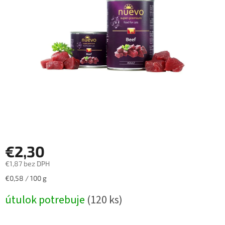
€2,30
€1,87 bez DPH
Jednotková
€0,58 / 100 g
cena:
útulok potrebuje
(120 ks)