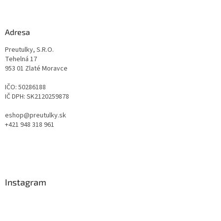
Adresa
Preutulky, S.R.O.
Tehelná 17
953 01 Zlaté Moravce
IČO: 50286188
IČ DPH: SK2120259878
eshop@preutulky.sk
+421 948 318 961
Instagram