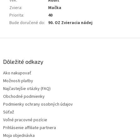
Vek
:
Adult
Zviera
:
Mačka
Priorita
:
40
Bude doručené do
:
90. OZ Zvieracia nádej
Z
á
p
ä
Dôležité odkazy
t
Ako nakupovať
i
Možnosti platby
e
Najčastejšie otázky (FAQ)
Obchodné podmienky
Podmienky ochrany osobných údajov
Súťaž
Voľné pracovné pozície
Prihlásenie affiliate partnera
Moja objednávka