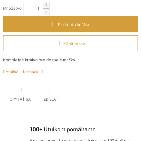
Množstvo
Pridať do košíka
Kúpiť teraz
Kompletné krmivo pre dospelé mačky.
Detailné informácie
OPÝTAŤ SA
ZDIEĽAŤ
100+
Útulkom pomáhame
V našom projekte je zapojených viac ako 100 útulkov z