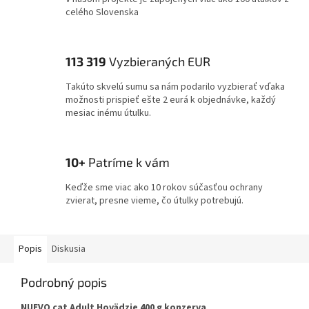
celého Slovenska
113 319
Vyzbieraných EUR
Takúto skvelú sumu sa nám podarilo vyzbierať vďaka
možnosti prispieť ešte 2 eurá k objednávke, každý
mesiac inému útulku.
10+
Patríme k vám
Keďže sme viac ako 10 rokov súčasťou ochrany
zvierat, presne vieme, čo útulky potrebujú.
Popis
Diskusia
Podrobný popis
NUEVO cat Adult Hovädzie 400 g konzerva