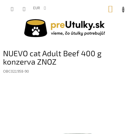
Prejsť
NÁKUP
na
EUR
obsah
KOŠÍK
NUEVO cat Adult Beef 400 g
konzerva ZNOZ
OBC021958-90