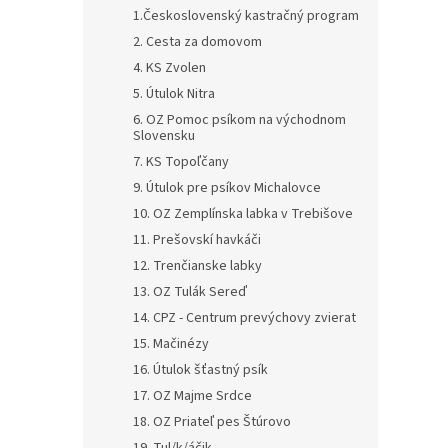
1.Československý kastračný program
2. Cesta za domovom
4. KS Zvolen
5. Útulok Nitra
6. OZ Pomoc psíkom na východnom
Slovensku
7. KS Topoľčany
9. Útulok pre psíkov Michalovce
10. OZ Zemplínska labka v Trebišove
11. Prešovskí havkáči
12. Trenčianske labky
13. OZ Tulák Sereď
14. CPZ - Centrum prevýchovy zvierat
15. Mačinézy
16. Útulok šťastný psík
17. OZ Majme Srdce
18. OZ Priateľ pes Štúrovo