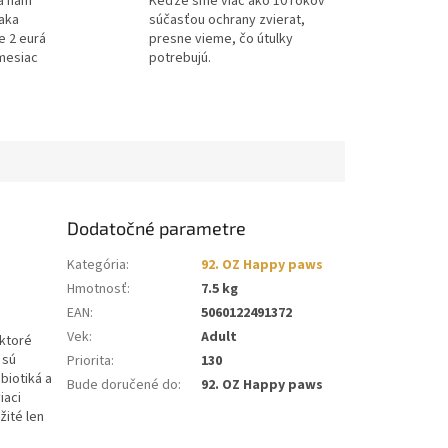
a nám
Keďže sme viac ako 10 rokov
ďaka
súčasťou ochrany zvierat,
e 2 eurá
presne vieme, čo útulky
mesiac
potrebujú.
Dodatočné parametre
Kategória
:
92. OZ Happy paws
Hmotnosť
:
7.5 kg
EAN
:
5060122491372
Vek
:
Adult
ktoré
 sú
Priorita
:
130
biotiká a
Bude doručené do
:
92. OZ Happy paws
iaci
žité len