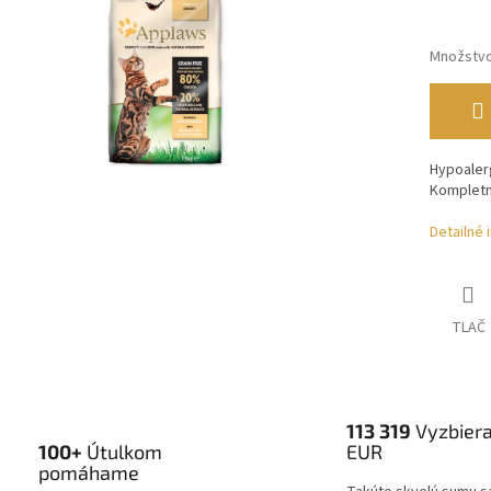
Množstv
Hypoaler
Kompletn
Detailné 
TLAČ
113 319
Vyzbier
100+
Útulkom
EUR
pomáhame