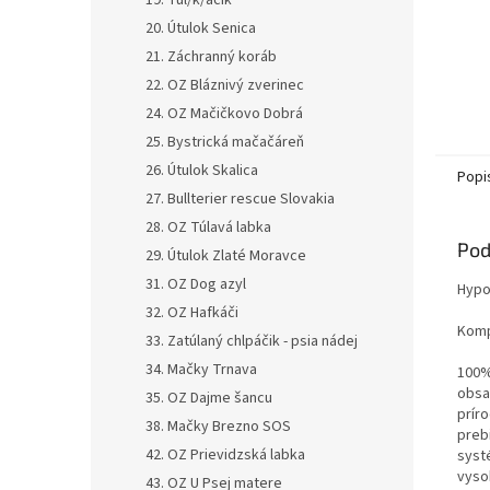
19. Tul/k/áčik
20. Útulok Senica
21. Záchranný koráb
22. OZ Bláznivý zverinec
24. OZ Mačičkovo Dobrá
25. Bystrická mačačáreň
26. Útulok Skalica
Popi
27. Bullterier rescue Slovakia
28. OZ Túlavá labka
Pod
29. Útulok Zlaté Moravce
31. OZ Dog azyl
Hypo
32. OZ Hafkáči
Komp
33. Zatúlaný chlpáčik - psia nádej
34. Mačky Trnava
100%
obsa
35. OZ Dajme šancu
prír
38. Mačky Brezno SOS
preb
42. OZ Prievidzská labka
syst
vyso
43. OZ U Psej matere