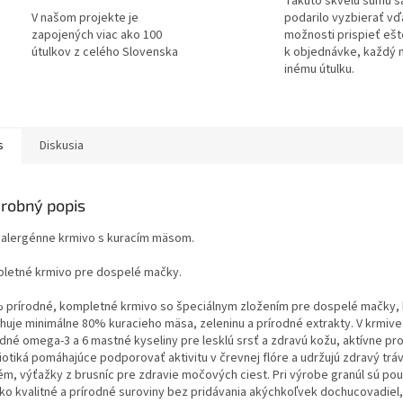
Takúto skvelú sumu s
V našom projekte je
podarilo vyzbierať v
zapojených viac ako 100
možnosti prispieť ešt
útulkov z celého Slovenska
k objednávke, každý 
inému útulku.
s
Diskusia
robný popis
alergénne krmivo s kuracím mäsom.
letné krmivo pre dospelé mačky.
 prírodné, kompletné krmivo so špeciálnym zložením pre dospelé mačky, 
huje minimálne 80% kuracieho mäsa, zeleninu a prírodné extrakty. V krmive
odné omega-3 a 6 mastné kyseliny pre lesklú srsť a zdravú kožu, aktívne pro
iotiká pomáhajúce podporovať aktivitu v črevnej flóre a udržujú zdravý tráv
ém, výťažky z brusníc pre zdravie močových ciest. Pri výrobe granúl sú pou
ko kvalitné a prírodné suroviny bez pridávania akýchkoľvek dochucovadiel,