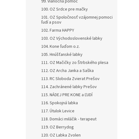
99. Vianočná pomoc
100. OZ Srdce pre mačky
101. OZ Spoločnosť vzájomnej pomoci
ľudí a psov
102. Farma HAPPY
103. OZ Východoslovenské labky
104. Kone ľuďom o.z.
105. Hnúšťanské labky
111. OZ Mačičky zo Štrbského plesa
112. OZ Archa Janka a Saška
113. RC Sloboda Zvierat Prešov
114. Zachránené labky Prešov
115. NÁDEJ PRE KONE a ĽUDÍ
116. Spokojná labka
117. Útulok Levice
118. Domáci miláčik - terapeut
119. OZ Berrydog
120. OZ Labka Zvolen