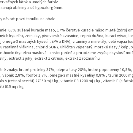
ervačných látok a umelých farbív.
sahujú obilniny a sú hypoalergénne.
y návod: pozri tabuľku na obale.
enie: 65% sušené kuracie mäso, 17% čerstvé kuracie mäso mleté ​​(zdroj o
ných kyselín), zemiaky, pivovarské kvasnice, repná dužina, kurací vývar, lo
j omega-3 mastných kyselín, EPA a DHA), vitamíny a minerály, celé vajcia (s
 rastlinná vláknina, chlorid SONY, uhličitan vápenatý, morské riasy / kelp, 
ethionín (kyselina maslová - chráni pečeň a prirodzene zvyšuje kyslosť moč
lný, extrakt z juky, extrakt z citrusu, extrakt z rozmarínu.
tné znaky: hrubé proteíny 37%, oleje a tuky 20%, hrubé popoloviny 10,8%, 
, vápnik 2,8%, fosfor 1,7%, omega-3 mastné kyseliny 0,8% , taurín 2000 mg
ín A (retinol acetát) 27850 mj / kg, vitamín D3 1200 mj / kg, vitamín E (alfato
t) 615 mj / kg.