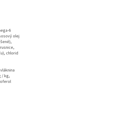
mega-6
sosový olej
ušené),
brusnice,
u), chlorid
vláknina
 / kg,
koferol