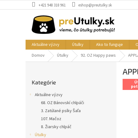
Prejsť
+421 948 318 961
eshop@preutulky.sk
na
obsah
Aktuálne výzvy
Útulky
Ako to funguje
O
Domov
Útulky
92. OZ Happy paws
APPLA
B
APPL
o
Preskočiť
č
Kategórie
kategórie
Ú
n
pot
ý
Aktuálne výzvy
p
68. OZ Bánovskí chlpáči
a
3. Zatúlané psíky Šaľa
n
e
107. Mačoz
l
8. Žiarsky chlpáč
Útulky