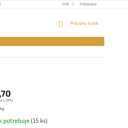
Q)
OBCHODNÉ PODMIENKY
EUR
PODMIENKY OCHRANY OSOBNÝCH ÚDAJ
Prihlásenie
NÁKUPNÝ
Prázdny košík
KOŠÍK
,70
bez DPH
ová
 kg
k potrebuje
(15 ks)