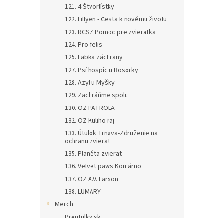
121. 4 Štvorlístky
122. Lillyen - Cesta k novému životu
123. RCSZ Pomoc pre zvieratka
124. Pro felis
125. Labka záchrany
127. Psí hospic u Bosorky
128. Azyl u Myšky
129. Zachráňme spolu
130. OZ PATROLA
132. OZ Kuliho raj
133. Útulok Trnava-Združenie na
ochranu zvierat
135. Planéta zvierat
136. Velvet paws Komárno
137. OZ A.V. Larson
138. LUMARY
Merch
Preutulky.sk