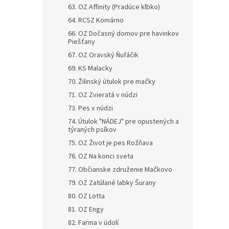
63. OZ Affinity (Pradúce klbko)
64. RCSZ Komárno
66. OZ Dočasný domov pre havinkov
Piešťany
67. OZ Oravský Ňufáčik
69. KS Malacky
70. Žilinský útulok pre mačky
71. OZ Zvieratá v núdzi
73. Pes v núdzi
74. Útulok "NÁDEJ" pre opustených a
týraných psíkov
75. OZ Život je pes Rožňava
76. OZ Na konci sveta
77. Občianske združenie Mačkovo
79. OZ Zatúlané labky Šurany
80. OZ Lotta
81. OZ Engy
82. Farma v údolí