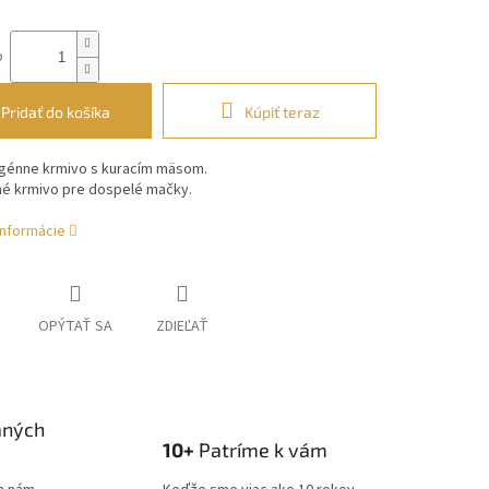
o
Pridať do košíka
Kúpiť teraz
génne krmivo s kuracím mäsom.
é krmivo pre dospelé mačky.
informácie
OPÝTAŤ SA
ZDIEĽAŤ
aných
10+
Patríme k vám