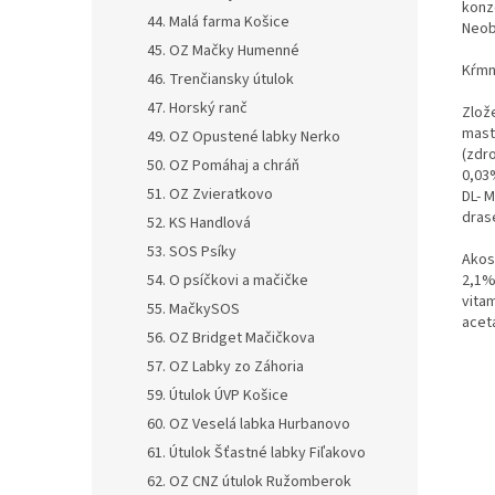
konz
44. Malá farma Košice
Neob
45. OZ Mačky Humenné
Kŕmn
46. Trenčiansky útulok
47. Horský ranč
Zlož
mast
49. OZ Opustené labky Nerko
(zdro
50. OZ Pomáhaj a chráň
0,03%
51. OZ Zvieratkovo
DL- M
drase
52. KS Handlová
53. SOS Psíky
Akos
54. O psíčkovi a mačičke
2,1%
vitam
55. MačkySOS
acetá
56. OZ Bridget Mačičkova
57. OZ Labky zo Záhoria
59. Útulok ÚVP Košice
60. OZ Veselá labka Hurbanovo
61. Útulok Šťastné labky Fiľakovo
62. OZ CNZ útulok Ružomberok