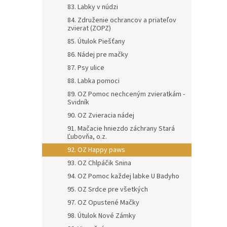
83. Labky v núdzi
84. Združenie ochrancov a priateľov
zvierat (ZOPZ)
85. Útulok Piešťany
86. Nádej pre mačky
87. Psy ulice
88. Labka pomoci
89. OZ Pomoc nechceným zvieratkám -
Svidník
90. OZ Zvieracia nádej
91. Mačacie hniezdo záchrany Stará
Ľubovňa, o.z.
92. OZ Happy paws
93. OZ Chlpáčik Snina
94. OZ Pomoc každej labke U Badyho
95. OZ Srdce pre všetkých
97. OZ Opustené Mačky
98. Útulok Nové Zámky