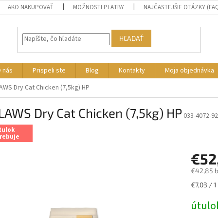
AKO NAKUPOVAŤ
MOŽNOSTI PLATBY
NAJČASTEJŠIE OTÁZKY (FA
HĽADAŤ
 nás
Prispeli ste
Blog
Kontakty
Moja objednávka
WS Dry Cat Chicken (7,5kg) HP
AWS Dry Cat Chicken (7,5kg) HP
033-4072-92
tulok
rebuje
€52
€42,85 
Jednotk
€7,03 / 1
cena:
útulo