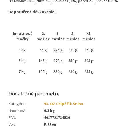
Bielkoviny 10%, tuky 7%, vláknina 0,3%, popol 2%, vlhkosť 80%
Doporučené dávkovanie:
hmotnosť
2.
3.
5.
>5.
mačky
mesiac
mesiac
mesiac
mesiac
3 kg
55 g
225 g
230 g
260 g
5 kg
145 g
270 g
350 g
395 g
7 kg
155 g
330 g
430 g
455 g
Dodatočné parametre
Kategória
:
93. OZ Chlpáčik Snina
Hmotnosť
:
0.1 kg
EAN
:
4017721734530
Vek
:
Kitten