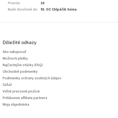
Priorita
:
10
Bude doručené do
:
93. OZ Chlpáčik Snina
Z
á
p
ä
Dôležité odkazy
t
Ako nakupovať
i
Možnosti platby
e
Najčastejšie otázky (FAQ)
Obchodné podmienky
Podmienky ochrany osobných údajov
Súťaž
Voľné pracovné pozície
Prihlásenie affiliate partnera
Moja objednávka