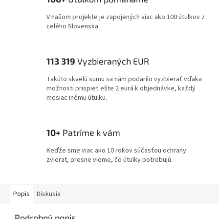
V našom projekte je zapojených viac ako 100 útulkov z
celého Slovenska
113 319
Vyzbieraných EUR
Takúto skvelú sumu sa nám podarilo vyzbierať vďaka
možnosti prispieť ešte 2 eurá k objednávke, každý
mesiac inému útulku.
10+
Patríme k vám
Keďže sme viac ako 10 rokov súčasťou ochrany
zvierat, presne vieme, čo útulky potrebujú.
Popis
Diskusia
Podrobný popis