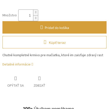
Množstvo
Pridať do košíka
Kúpiť teraz
Chutné kompletné krmivo pre mačiatka, ktoré im zaisťuje zdravý rast
Detailné informácie
OPÝTAŤ SA
ZDIEĽAŤ
100+
Útulkom pomáhame