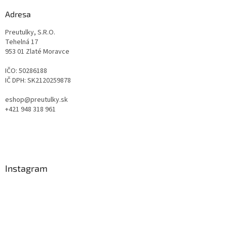
Adresa
Preutulky, S.R.O.
Tehelná 17
953 01 Zlaté Moravce
IČO: 50286188
IČ DPH: SK2120259878
eshop@preutulky.sk
+421 948 318 961
Instagram