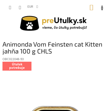
Prejsť
NÁKUP
na
EUR
obsah
KOŠÍK
Animonda Vom Feinsten cat Kitten
jahňa 100 g CHLS
OBC022048-93
Útulok
potrebuje