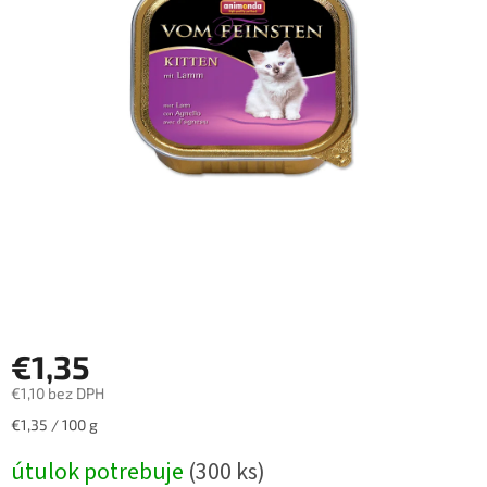
€1,35
€1,10 bez DPH
Jednotková
€1,35 / 100 g
cena:
útulok potrebuje
(300 ks)