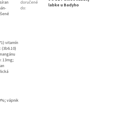
síran
doručené
labke u Badyho
nán-
do
:
ušené
71) vitamín
 (3b6.10)
t mangánu
): 13mg;
nan
lická
00%; vápnik