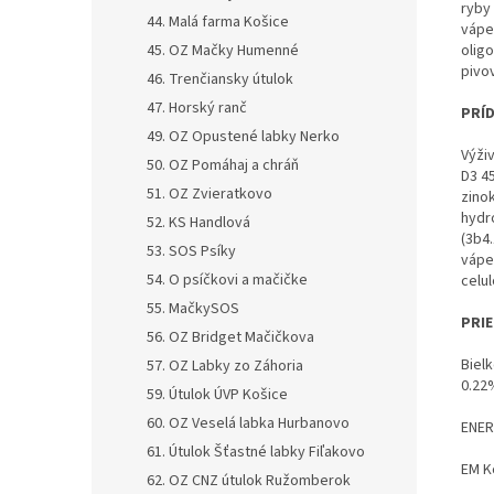
ryby 
44. Malá farma Košice
vápe
45. OZ Mačky Humenné
olig
pivo
46. Trenčiansky útulok
47. Horský ranč
PRÍD
49. OZ Opustené labky Nerko
Výživ
50. OZ Pomáhaj a chráň
D3 45
51. OZ Zvieratkovo
zino
hydr
52. KS Handlová
(3b4
53. SOS Psíky
vápe
54. O psíčkovi a mačičke
celu
55. MačkySOS
PRI
56. OZ Bridget Mačičkova
Biel
57. OZ Labky zo Záhoria
0.22
59. Útulok ÚVP Košice
60. OZ Veselá labka Hurbanovo
ENE
61. Útulok Šťastné labky Fiľakovo
EM K
62. OZ CNZ útulok Ružomberok