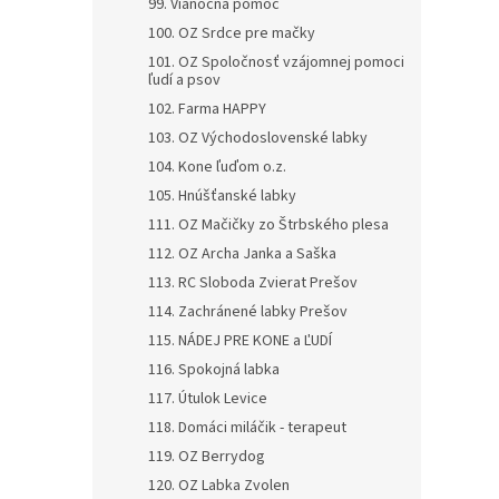
99. Vianočná pomoc
100. OZ Srdce pre mačky
101. OZ Spoločnosť vzájomnej pomoci
ľudí a psov
102. Farma HAPPY
103. OZ Východoslovenské labky
104. Kone ľuďom o.z.
105. Hnúšťanské labky
111. OZ Mačičky zo Štrbského plesa
112. OZ Archa Janka a Saška
113. RC Sloboda Zvierat Prešov
114. Zachránené labky Prešov
115. NÁDEJ PRE KONE a ĽUDÍ
116. Spokojná labka
117. Útulok Levice
118. Domáci miláčik - terapeut
119. OZ Berrydog
120. OZ Labka Zvolen