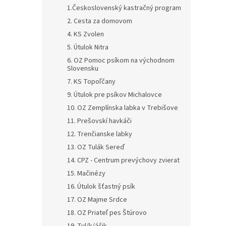
1.Československý kastračný program
2. Cesta za domovom
4. KS Zvolen
5. Útulok Nitra
6. OZ Pomoc psíkom na východnom
Slovensku
7. KS Topoľčany
9. Útulok pre psíkov Michalovce
10. OZ Zemplínska labka v Trebišove
11. Prešovskí havkáči
12. Trenčianske labky
13. OZ Tulák Sereď
14. CPZ - Centrum prevýchovy zvierat
15. Mačinézy
16. Útulok šťastný psík
17. OZ Majme Srdce
18. OZ Priateľ pes Štúrovo