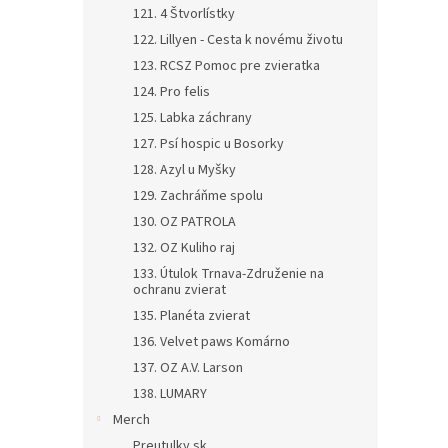
121. 4 Štvorlístky
122. Lillyen - Cesta k novému životu
123. RCSZ Pomoc pre zvieratka
124. Pro felis
125. Labka záchrany
127. Psí hospic u Bosorky
128. Azyl u Myšky
129. Zachráňme spolu
130. OZ PATROLA
132. OZ Kuliho raj
133. Útulok Trnava-Združenie na
ochranu zvierat
135. Planéta zvierat
136. Velvet paws Komárno
137. OZ A.V. Larson
138. LUMARY
Merch
Preutulky.sk