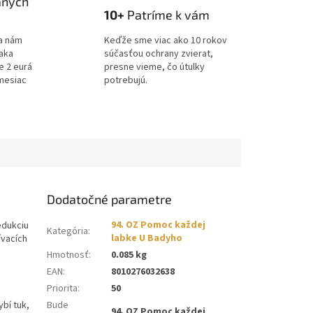
aných
10+
Patríme k vám
a nám
Keďže sme viac ako 10 rokov
ďaka
súčasťou ochrany zvierat,
e 2 eurá
presne vieme, čo útulky
mesiac
potrebujú.
Dodatočné parametre
94. OZ Pomoc každej
edukciu
Kategória
:
labke U Badyho
ívacích
Hmotnosť
:
0.085 kg
EAN
:
8010276032638
Priorita
:
50
ybí tuk,
Bude
94. OZ Pomoc každej