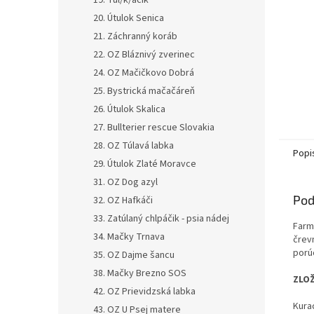
19. Tul/k/áčik
20. Útulok Senica
21. Záchranný koráb
22. OZ Bláznivý zverinec
24. OZ Mačičkovo Dobrá
25. Bystrická mačačáreň
26. Útulok Skalica
27. Bullterier rescue Slovakia
28. OZ Túlavá labka
Popi
29. Útulok Zlaté Moravce
31. OZ Dog azyl
Pod
32. OZ Hafkáči
33. Zatúlaný chlpáčik - psia nádej
Farm
34. Mačky Trnava
črev
porú
35. OZ Dajme šancu
38. Mačky Brezno SOS
ZLOŽ
42. OZ Prievidzská labka
Kurac
43. OZ U Psej matere