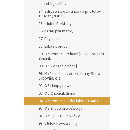
83. Labky v núdzi
84. Združenie ochrancov a priateľov
zvierat (ZOPZ)
85. Útulok Piešťany
86. Nádej pre mačky
87. Psy ulice
88. Labka pomoci
89. OZ Pomoc nechceným zvieratkám -
Svidník
90. OZ Zvieracia nádej
91. Mačacie hniezdo záchrany Stará
Ľubovňa, o.z.
92. OZ Happy paws
93. OZ Chlpáčik Snina
94. OZ Pomoc každej labke U Badyho
95. OZ Srdce pre všetkých
97. OZ Opustené Mačky
98. Útulok Nové Zámky