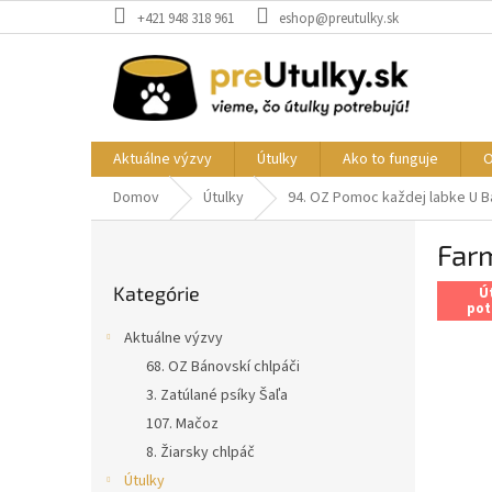
Prejsť
+421 948 318 961
eshop@preutulky.sk
na
obsah
Aktuálne výzvy
Útulky
Ako to funguje
O
Domov
Útulky
94. OZ Pomoc každej labke U 
B
Farm
o
Preskočiť
č
Kategórie
kategórie
Ú
n
pot
ý
Aktuálne výzvy
p
68. OZ Bánovskí chlpáči
a
3. Zatúlané psíky Šaľa
n
e
107. Mačoz
l
8. Žiarsky chlpáč
Útulky