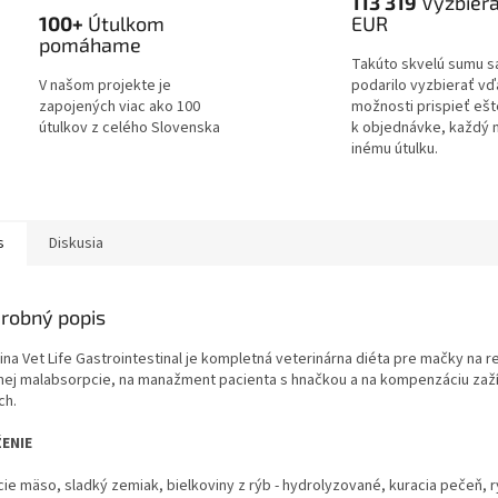
113 319
Vyzbier
100+
Útulkom
EUR
pomáhame
Takúto skvelú sumu s
V našom projekte je
podarilo vyzbierať v
zapojených viac ako 100
možnosti prispieť ešt
útulkov z celého Slovenska
k objednávke, každý 
inému útulku.
s
Diskusia
robný popis
ina Vet Life Gastrointestinal je kompletná veterinárna diéta pre mačky na r
nej malabsorpcie, na manažment pacienta s hnačkou a na kompenzáciu zaž
ch.
ENIE
ie mäso, sladký zemiak, bielkoviny z rýb - hydrolyzované, kuracia pečeň, r