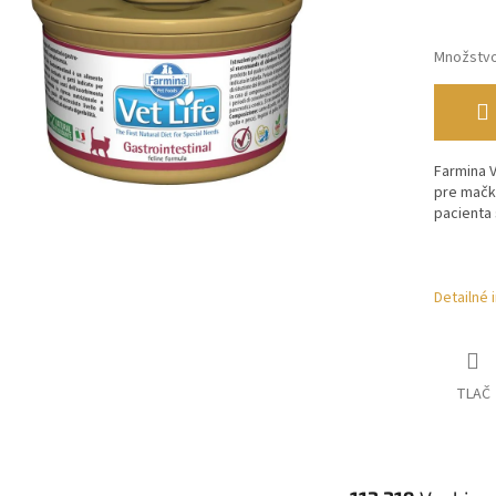
Množstv
Farmina V
pre mačk
pacienta 
Detailné 
TLAČ