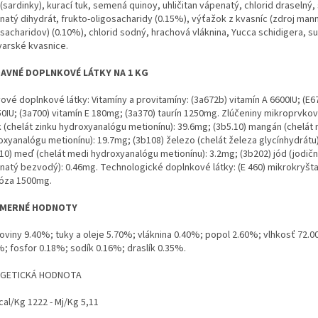
(sardinky), kurací tuk, semená quinoy, uhličitan vápenatý, chlorid draselný, 
natý dihydrát, frukto-oligosacharidy (0.15%), výťažok z kvasníc (zdroj man
osacharidov) (0.10%), chlorid sodný, hrachová vláknina, Yucca schidigera, s
varské kvasnice.
AVNÉ DOPLNKOVÉ LÁTKY NA 1 KG
ové doplnkové látky: Vitamíny a provitamíny: (3a672b) vitamín A 6600IU; (E6
0IU; (3a700) vitamín E 180mg; (3a370) taurín 1250mg. Zlúčeniny mikroprvkov:
k (chelát zinku hydroxyanalógu metionínu): 39.6mg; (3b5.10) mangán (chelá
oxyanalógu metionínu): 19.7mg; (3b108) železo (chelát železa glycínhydrátu
.10) meď (chelát medi hydroxyanalógu metionínu): 3.2mg; (3b202) jód (jodič
natý bezvodý): 0.46mg. Technologické doplnkové látky: (E 460) mikrokryšta
lóza 1500mg.
EMERNÉ HODNOTY
koviny 9.40%; tuky a oleje 5.70%; vláknina 0.40%; popol 2.60%; vlhkosť 72.
%; fosfor 0.18%; sodík 0.16%; draslík 0.35%.
RGETICKÁ HODNOTA
cal/Kg 1222 - Mj/Kg 5,11