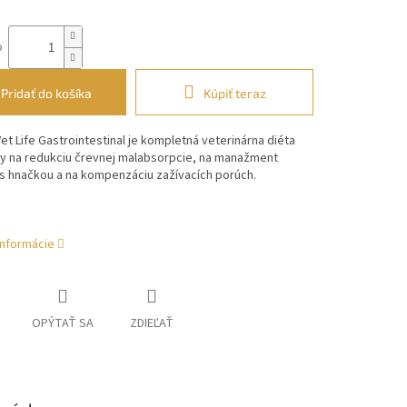
o
Pridať do košíka
Kúpiť teraz
et Life Gastrointestinal je kompletná veterinárna diéta
y na redukciu črevnej malabsorpcie, na manažment
s hnačkou a na kompenzáciu zažívacích porúch.
informácie
OPÝTAŤ SA
ZDIEĽAŤ