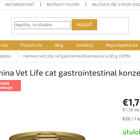
AKO NAKUPOVAŤ
MOŽNOSTI PLATBY
NAJČASTEJŠIE OTÁZKY (FA
HĽADAŤ
 nás
Prispeli ste
Blog
Kontakty
Moja objednávka
Badyho
Farmina Vet Life cat gastrointestinal konzerva 85 g OZPKL
ina Vet Life cat gastrointestinal kon
tulok
rebuje
€1,
€1,38 be
Jednotk
€20 / 1 k
cena:
útulo