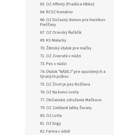
63. OZ Affinity (Pradúce klbko)
64. RCSZ Komárno
66. OZ Dočasný domov pre havinkov
Piešťany
67. OZ Oravský Ňufáčik
69. KS Malacky
70. Žilinský útulok pre mačky
71. OZ Zvieratá v núdzi
73. Pes v núdzi
74. Útulok "NÁDEJ" pre opustených a
týraných psíkov
75. OZ Život je pes Rožňava
76. OZ Na konci sveta
77. Občianske združenie Mačkovo
79. OZ Zatúlané labky Šurany
80. OZ Lotta
81. OZ Engy
82. Farma v údolí