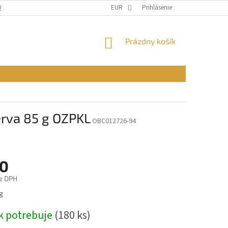
Q)
OBCHODNÉ PODMIENKY
EUR
PODMIENKY OCHRANY OSOBNÝCH ÚDAJ
Prihlásenie
NÁKUPNÝ
Prázdny košík
KOŠÍK
zerva 85 g OZPKL
OBC012726-94
70
z DPH
ová
g
k potrebuje
(180 ks)