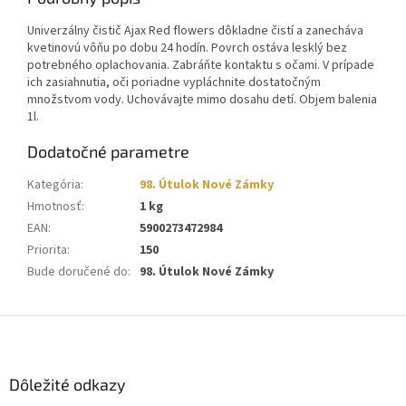
Univerzálny čistič Ajax Red flowers dôkladne čistí a zanecháva
kvetinovú vôňu po dobu 24 hodín. Povrch ostáva lesklý bez
potrebného oplachovania. Zabráňte kontaktu s očami. V prípade
ich zasiahnutia, oči poriadne vypláchnite dostatočným
množstvom vody. Uchovávajte mimo dosahu detí. Objem balenia
1l.
Dodatočné parametre
Kategória
:
98. Útulok Nové Zámky
Hmotnosť
:
1 kg
EAN
:
5900273472984
Priorita
:
150
Bude doručené do
:
98. Útulok Nové Zámky
Z
á
p
ä
Dôležité odkazy
t