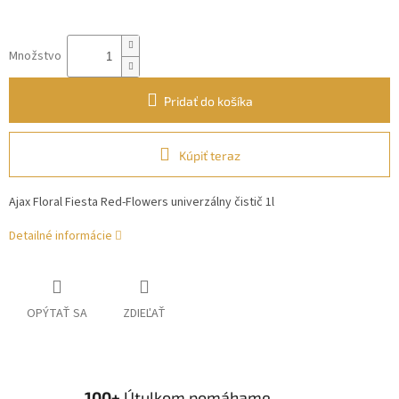
Množstvo
Pridať do košíka
Kúpiť teraz
Ajax Floral Fiesta Red-Flowers univerzálny čistič 1l
Detailné informácie
OPÝTAŤ SA
ZDIEĽAŤ
100+
Útulkom pomáhame