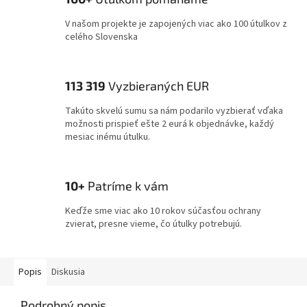
V našom projekte je zapojených viac ako 100 útulkov z
celého Slovenska
113 319
Vyzbieraných EUR
Takúto skvelú sumu sa nám podarilo vyzbierať vďaka
možnosti prispieť ešte 2 eurá k objednávke, každý
mesiac inému útulku.
10+
Patríme k vám
Keďže sme viac ako 10 rokov súčasťou ochrany
zvierat, presne vieme, čo útulky potrebujú.
Popis
Diskusia
Podrobný popis