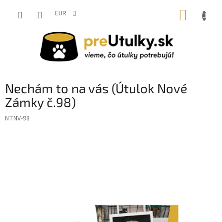
Prejsť
NÁKUP
na
EUR
obsah
KOŠÍK
Nechám to na vás (Útulok Nové
Zámky č.98)
NTNV-98