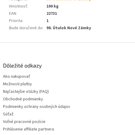
Hmotnosť
:
100 kg
EAN
:
22731
Priorita
:
1
Bude doručené do
:
98. Útulok Nové Zámky
Z
á
p
ä
Dôležité odkazy
t
Ako nakupovať
i
Možnosti platby
e
Najčastejšie otázky (FAQ)
Obchodné podmienky
Podmienky ochrany osobných údajov
Súťaž
Voľné pracovné pozície
Prihlásenie affiliate partnera