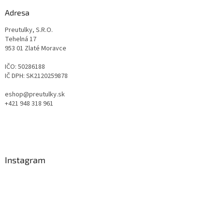
Adresa
Preutulky, S.R.O.
Tehelná 17
953 01 Zlaté Moravce
IČO: 50286188
IČ DPH: SK2120259878
eshop@preutulky.sk
+421 948 318 961
Instagram