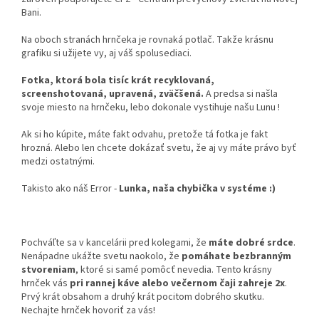
Bani.
Na oboch stranách hrnčeka je rovnaká potlač. Takže krásnu
grafiku si užijete vy, aj váš spolusediaci.
Fotka, ktorá bola tisíc krát recyklovaná,
screenshotovaná, upravená, zväčšená.
A predsa si našla
svoje miesto na hrnčeku, lebo dokonale vystihuje našu Lunu !
Ak si ho kúpite, máte fakt odvahu, pretože tá fotka je fakt
hrozná. Alebo len chcete dokázať svetu, že aj vy máte právo byť
medzi ostatnými.
Takisto ako náš Error -
Lunka, naša chybička v systéme :)
Pochváľte sa v kancelárii pred kolegami, že
máte dobré srdce
.
Nenápadne ukážte svetu naokolo, že
pomáhate bezbranným
stvoreniam
, ktoré si samé pomôcť nevedia. Tento krásny
hrnček vás
pri rannej káve alebo večernom čaji zahreje 2x
.
Prvý krát obsahom a druhý krát pocitom dobrého skutku.
Nechajte hrnček hovoriť za vás!