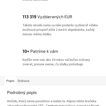
113 319
Vyzbieraných EUR
Takúto skvelú sumu sa nám podarilo vyzbierať vďaka
možnosti prispieť ešte 2 eurá k objednávke, každý
mesiac inému útulku.
10+
Patríme k vám
Keďže sme viac ako 10 rokov súčasťou ochrany
zvierat, presne vieme, čo útulky potrebujú.
Popis
Diskusia
Podrobný popis
Hrnček, ktorý nesie posolstvo a nielen to. Kúpou tohto hrnčeka
zároveň podporujete CPZ - Centrum prevýchovy zvierat na Novej