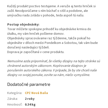
Každý produkt poctivo testujeme. A veruže aj tento hrnček si
zažil. Neodporúčame s ním búchať o stôl a podobne, ale
umývačku riadu zvláda v pohode, teda aspoň tú našu.
Postup objednávky:
Tovar môžete spokojne prihodiť ku objednávke krmiva do
útulku, my vám hrnček pošleme domov.
Objednávky spracovávame raz týždenne, takže pokiaľ ho
objednáte v dňoch medzi Pondelkom a Sobotou, tak vám bude
doručený nasledujúci týždeň.
Doprava je započítaná v cene produktu.
Nemusíme azda pripomínať, že všetky dizajny na tejto stránke sú
chránené autorským zákonom. Kopírovanie dizajnov je
porušením autorského zákona. V prípade, že by ste chceli naše
dizajny vo svojej ponuke, ozvite sa nám, niečo vymyslíme.
Dodatočné parametre
Kategória
:
CPZ Nová Baňa
Záruka
:
2 roky
Hmotnosť
:
0.34 kg