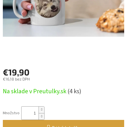
€19,90
€16,18 bez DPH
Jednotková
Na sklade v Preutulky.sk
(4 ks)
cena:
Množstvo