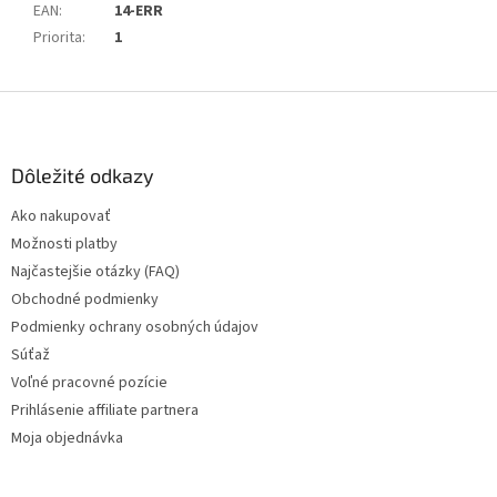
EAN
:
14-ERR
Priorita
:
1
Z
á
p
ä
Dôležité odkazy
t
Ako nakupovať
i
Možnosti platby
e
Najčastejšie otázky (FAQ)
Obchodné podmienky
Podmienky ochrany osobných údajov
Súťaž
Voľné pracovné pozície
Prihlásenie affiliate partnera
Moja objednávka