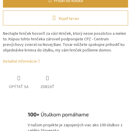
Pridať do košíka
Kúpiť teraz
Nechajte hrnček hovoriť za vás! Hrnček, ktorý nesie posolstvo a nielen
to. Kúpou tohto hrnčeka zároveň podporujete CPZ - Centrum
prevýchovy zvierat na Novej Bani. Tovar môžete spokojne prihodiť ku
objednávke krmiva do útulku, my vám hrnček pošleme domov.
Detailné informácie
OPÝTAŤ SA
ZDIEĽAŤ
100+
Útulkom pomáhame
V našom projekte je zapojených viac ako 100 útulkov z
celého Slovenska