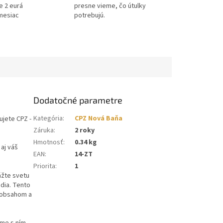
e 2 eurá
presne vieme, čo útulky
mesiac
potrebujú.
Dodatočné parametre
Kategória
:
CPZ Nová Baňa
ujete CPZ -
Záruka
:
2 roky
Hmotnosť
:
0.34 kg
 aj váš
EAN
:
14-ZT
Priorita
:
1
ážte svetu
dia. Tento
t obsahom a