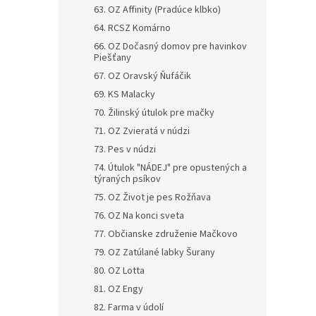
63. OZ Affinity (Pradúce klbko)
64. RCSZ Komárno
66. OZ Dočasný domov pre havinkov
Piešťany
67. OZ Oravský Ňufáčik
69. KS Malacky
70. Žilinský útulok pre mačky
71. OZ Zvieratá v núdzi
73. Pes v núdzi
74. Útulok "NÁDEJ" pre opustených a
týraných psíkov
75. OZ Život je pes Rožňava
76. OZ Na konci sveta
77. Občianske združenie Mačkovo
79. OZ Zatúlané labky Šurany
80. OZ Lotta
81. OZ Engy
82. Farma v údolí