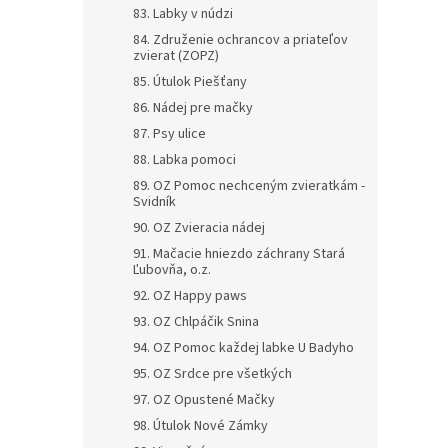
83. Labky v núdzi
84. Združenie ochrancov a priateľov
zvierat (ZOPZ)
85. Útulok Piešťany
86. Nádej pre mačky
87. Psy ulice
88. Labka pomoci
89. OZ Pomoc nechceným zvieratkám -
Svidník
90. OZ Zvieracia nádej
91. Mačacie hniezdo záchrany Stará
Ľubovňa, o.z.
92. OZ Happy paws
93. OZ Chlpáčik Snina
94. OZ Pomoc každej labke U Badyho
95. OZ Srdce pre všetkých
97. OZ Opustené Mačky
98. Útulok Nové Zámky