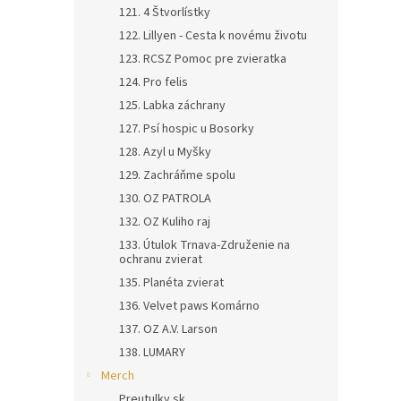
121. 4 Štvorlístky
122. Lillyen - Cesta k novému životu
123. RCSZ Pomoc pre zvieratka
124. Pro felis
125. Labka záchrany
127. Psí hospic u Bosorky
128. Azyl u Myšky
129. Zachráňme spolu
130. OZ PATROLA
132. OZ Kuliho raj
133. Útulok Trnava-Združenie na
ochranu zvierat
135. Planéta zvierat
136. Velvet paws Komárno
137. OZ A.V. Larson
138. LUMARY
Merch
Preutulky.sk