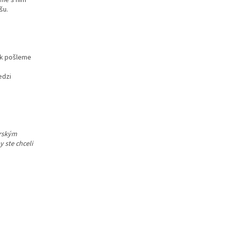
ame s ním
šu.
ek pošleme
edzi
orským
 ste chceli