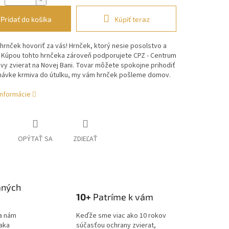
Pridať do košíka
Kúpiť teraz
hrnček hovoriť za vás! Hrnček, ktorý nesie posolstvo a
. Kúpou tohto hrnčeka zároveň podporujete CPZ - Centrum
y zvierat na Novej Bani. Tovar môžete spokojne prihodiť
návke krmiva do útulku, my vám hrnček pošleme domov.
informácie
OPÝTAŤ SA
ZDIEĽAŤ
aných
10+
Patríme k vám
a nám
Keďže sme viac ako 10 rokov
ďaka
súčasťou ochrany zvierat,