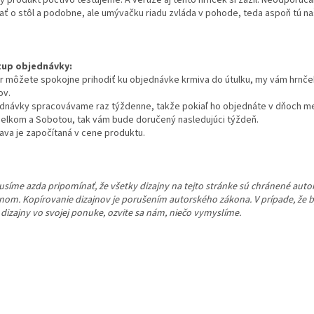
ý produkt poctivo testujeme. A veruže aj tento hrnček si zažil. Neodporúč
ať o stôl a podobne, ale umývačku riadu zvláda v pohode, teda aspoň tú na
up objednávky:
r môžete spokojne prihodiť ku objednávke krmiva do útulku, my vám hrnč
v.
dnávky spracovávame raz týždenne, takže pokiaľ ho objednáte v dňoch m
elkom a Sobotou, tak vám bude doručený nasledujúci týždeň.
ava je započítaná v cene produktu.
síme azda pripomínať, že všetky dizajny na tejto stránke sú chránené aut
nom. Kopírovanie dizajnov je porušením autorského zákona. V prípade, že by
 dizajny vo svojej ponuke, ozvite sa nám, niečo vymyslíme.