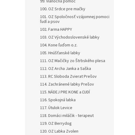
99. Vianočná pomoc
100. OZ Srdce pre mačky
101. OZ Spoločnosť vzájomnej pomoci
ľudí a psov
102. Farma HAPPY
103. OZ Východoslovenské labky
104. Kone ľuďom o.z.
105. Hnúšťanské labky
111. OZ Mačičky zo Štrbského plesa
112. OZ Archa Janka a Saška
113. RC Sloboda Zvierat Prešov
114. Zachránené labky Prešov
115. NÁDEJ PRE KONE a ĽUDÍ
116. Spokojná labka
117. Útulok Levice
118. Domáci miláčik - terapeut
119. OZ Berrydog
120. OZ Labka Zvolen