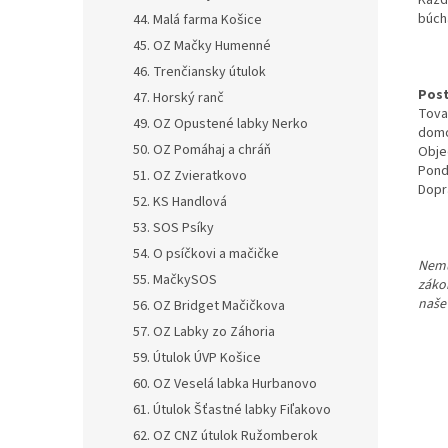
Každ
búch
44. Malá farma Košice
45. OZ Mačky Humenné
46. Trenčiansky útulok
Post
47. Horský ranč
Tova
49. OZ Opustené labky Nerko
domo
50. OZ Pomáhaj a chráň
Obje
Pond
51. OZ Zvieratkovo
Dopr
52. KS Handlová
53. SOS Psíky
54. O psíčkovi a mačičke
Nemu
55. MačkySOS
záko
naše
56. OZ Bridget Mačičkova
57. OZ Labky zo Záhoria
59. Útulok ÚVP Košice
60. OZ Veselá labka Hurbanovo
61. Útulok Šťastné labky Fiľakovo
62. OZ CNZ útulok Ružomberok