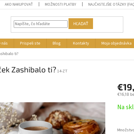
AKO NAKUPOVAŤ
MOŽNOSTI PLATBY
NAJČASTEJŠIE OTÁZKY (FA
HĽADAŤ
 nás
Prispeli ste
Blog
Kontakty
Moja objednávka
shibalo ti?
ek Zashibalo ti?
14-ZT
€19
€16,18 b
Jednotk
Na sk
cena:
Množstv