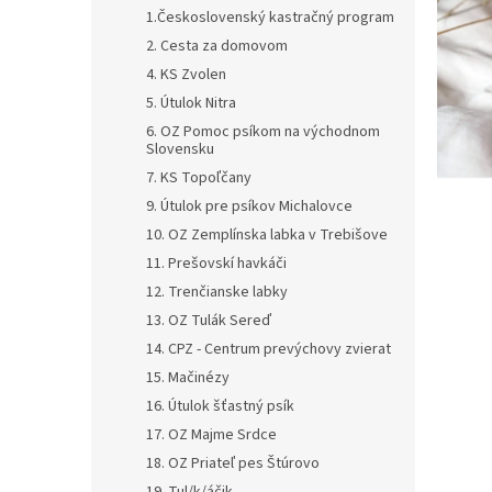
1.Československý kastračný program
2. Cesta za domovom
4. KS Zvolen
5. Útulok Nitra
6. OZ Pomoc psíkom na východnom
Slovensku
7. KS Topoľčany
9. Útulok pre psíkov Michalovce
10. OZ Zemplínska labka v Trebišove
11. Prešovskí havkáči
12. Trenčianske labky
13. OZ Tulák Sereď
14. CPZ - Centrum prevýchovy zvierat
15. Mačinézy
16. Útulok šťastný psík
17. OZ Majme Srdce
18. OZ Priateľ pes Štúrovo