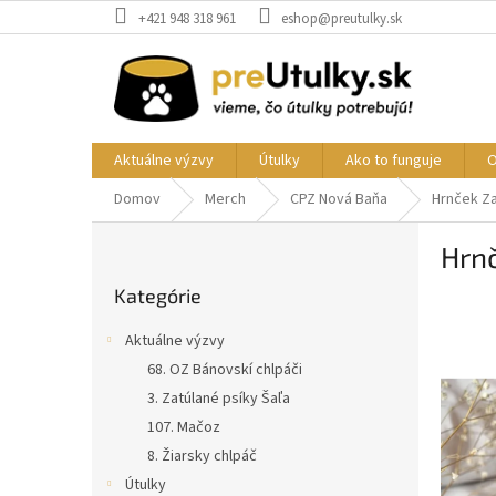
Prejsť
+421 948 318 961
eshop@preutulky.sk
na
obsah
Aktuálne výzvy
Útulky
Ako to funguje
O
Domov
Merch
CPZ Nová Baňa
Hrnček Za
B
Hrnč
o
Preskočiť
č
Kategórie
kategórie
n
ý
Aktuálne výzvy
p
68. OZ Bánovskí chlpáči
a
3. Zatúlané psíky Šaľa
n
e
107. Mačoz
l
8. Žiarsky chlpáč
Útulky