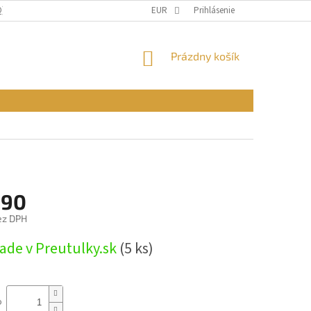
Q)
OBCHODNÉ PODMIENKY
EUR
PODMIENKY OCHRANY OSOBNÝCH ÚDAJ
Prihlásenie
NÁKUPNÝ
Prázdny košík
KOŠÍK
,90
ez DPH
ová
lade v Preutulky.sk
(5 ks)
o