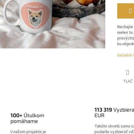
Nechajte 
nielen to
prevýchov
ku objed
Detailné 
TLAČ
113 319
Vyzbier
100+
Útulkom
EUR
pomáhame
Takúto skvelú sumu s
V našom projekte je
podarilo vyzbierať v