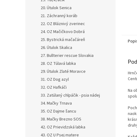
19. Tul/k/áčik
20. Útulok Senica
21. Záchranný koráb
22. OZ Bláznivý zverinec
24. OZ Mačičkovo Dobrá
25. Bystrická mačačáreň
Popi
26. Útulok Skalica
27. Bullterier rescue Slovakia
Pod
28. OZ Túlavá labka
29. Útulok Zlaté Moravce
Hrnč
Cent
31. OZ Dog azyl
32. OZ Hafkáči
Na ob
33. Zatúlaný chlpáčik - psia nádej
spol
34. Mačky Trnava
Poch
35. OZ Dajme šancu
naok
38. Mačky Brezno SOS
krás
druh
42. OZ Prievidzská labka
43. OZ U Psej matere