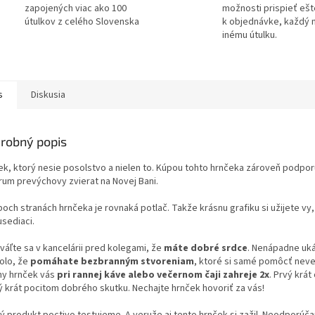
zapojených viac ako 100
možnosti prispieť ešt
útulkov z celého Slovenska
k objednávke, každý 
inému útulku.
s
Diskusia
robný popis
ek, ktorý nesie posolstvo a nielen to. Kúpou tohto hrnčeka zároveň podpor
rum prevýchovy zvierat na Novej Bani.
och stranách hrnčeka je rovnaká potlač. Takže krásnu grafiku si užijete vy,
usediaci.
váľte sa v kancelárii pred kolegami, že
máte dobré srdce
. Nenápadne uk
olo, že
pomáhate bezbranným stvoreniam
, ktoré si samé pomôcť neve
ny hrnček vás
pri rannej káve alebo večernom čaji zahreje 2x
. Prvý krá
ý krát pocitom dobrého skutku. Nechajte hrnček hovoriť za vás!